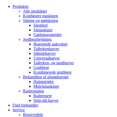
Produkter
Alle produkter
Konfigurer maskinen
Såning og gødskning
Såenhed
Såmaskiner
Gødningsspreder
Jordbearbejdning
Bugserede pakvalser
Tallerkenharver
Såbedsharver
Universalharver
Tallerken- og tandharver
Grubbere
Kombinerede grubbere
Behandling af afgrøderester
Halmstrigler
Mulchmaskiner
Radrensning
Radrensere
Strip-till-harver
Find forhandler
Service
Reservedele