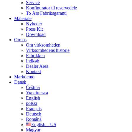
Service
Konfigurator til reservedele
To Års Fabriksgaranti
Materiale
Nyheder
Press Kit
Download
Om os
Om virksomheden
Virksomhedens historie
Fabrikken
Indkøb
Dealer Area
Kontakt
Markdemo
Dansk
Čeština
Українська
English
polski
Français
Deutsch
Română
English – US
Magyar