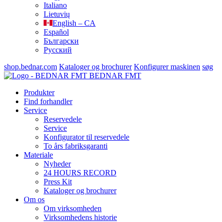
Italiano
Lietuvių
English – CA
Español
Български
Русский
shop.bednar.com
Kataloger og brochurer
Konfigurer maskinen
søg
BEDNAR FMT
Produkter
Find forhandler
Service
Reservedele
Service
Konfigurator til reservedele
To års fabriksgaranti
Materiale
Nyheder
24 HOURS RECORD
Press Kit
Kataloger og brochurer
Om os
Om virksomheden
Virksomhedens historie