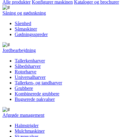
Alle produkter
Konfigurer maskinen
Kataloger og brochurer
Såning og gødsnkning
Såenhed
Såmaskiner
Gødningsspreder
Jordbearbejdning
Tallerkenharver
Såbedsharver
Rotorharve
Universalharver
Tallerken- og tandharver
Grubbere
Kombinerede grubbere
Bugserede pakvalser
Afgrøde management
Halmstrigler
Mulchmaskiner
Skærevalser