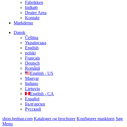
Fabrikken
Indkøb
Dealer Area
Kontakt
Markdemo
Dansk
Čeština
Українська
English
polski
Français
Deutsch
Română
English - US
Magyar
Italiano
Lietuvių
English - CA
Español
Български
Русский
shop.bednar.com
Kataloger og brochurer
Konfigurer maskinen
Søg
Menu