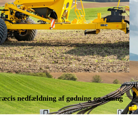
ræcis nedfældning af gødning og såning