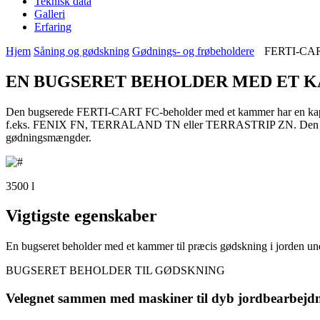
Teknisk data
Galleri
Erfaring
Hjem
Såning og gødskning
Gødnings- og frøbeholdere
FERTI-CART
EN BUGSERET BEHOLDER MED ET K
Den bugserede FERTI-CART FC-beholder med et kammer har en kapac
f.eks. FENIX FN, TERRALAND TN eller TERRASTRIP ZN. Den kan også
gødningsmængder.
3500 l
Vigtigste egenskaber
En bugseret beholder med et kammer til præcis gødskning i jorden u
BUGSERET BEHOLDER TIL GØDSKNING
Velegnet sammen med maskiner til dyb jordbearbejdn