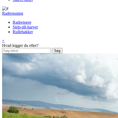
Radrensning
Radrensere
Strip-till-harver
Rullehakker
×
Hvad kigger du efter?