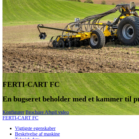
FERTI-CART FC
En bugseret beholder med et kammer til p
Konfigurer
Brochure
Afspil video
FERTI-CART FC
Vigtigste egenskaber
Beskrivelse af maskine