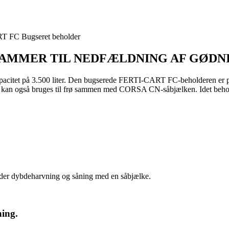
 FC Bugseret beholder
AMMER TIL NEDFÆLDNING AF GØDNI
itet på 3.500 liter. Den bugserede FERTI-CART FC-beholderen er pri
 bruges til frø sammen med CORSA CN-såbjælken. Idet beholderen e
nder dybdeharvning og såning med en såbjælke.
ing.