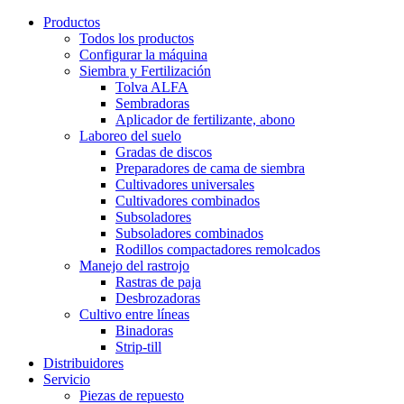
Productos
Todos los productos
Configurar la máquina
Siembra y Fertilización
Tolva ALFA
Sembradoras
Aplicador de fertilizante, abono
Laboreo del suelo
Gradas de discos
Preparadores de cama de siembra
Cultivadores universales
Cultivadores combinados
Subsoladores
Subsoladores combinados
Rodillos compactadores remolcados
Manejo del rastrojo
Rastras de paja
Desbrozadoras
Cultivo entre líneas
Binadoras
Strip-till
Distribuidores
Servicio
Piezas de repuesto