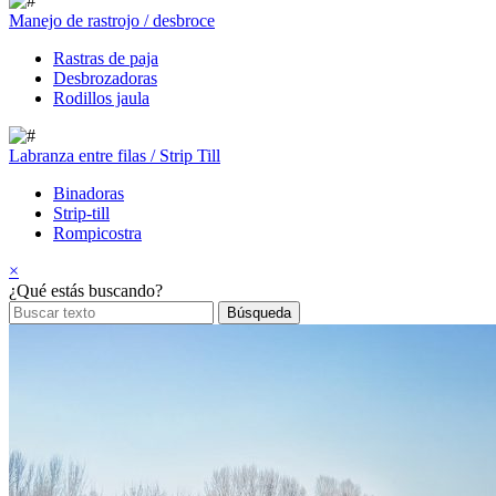
Manejo de rastrojo / desbroce
Rastras de paja
Desbrozadoras
Rodillos jaula
Labranza entre filas / Strip Till
Binadoras
Strip-till
Rompicostra
×
¿Qué estás buscando?