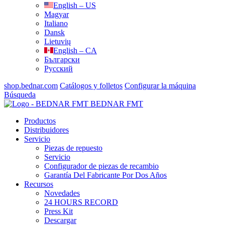
English – US
Magyar
Italiano
Dansk
Lietuvių
English – CA
Български
Русский
shop.bednar.com
Catálogos y folletos
Configurar la máquina
Búsqueda
BEDNAR FMT
Productos
Distribuidores
Servicio
Piezas de repuesto
Servicio
Configurador de piezas de recambio
Garantía Del Fabricante Por Dos Años
Recursos
Novedades
24 HOURS RECORD
Press Kit
Descargar