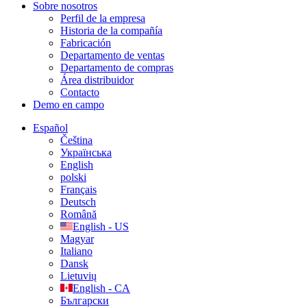
Sobre nosotros
Perfil de la empresa
Historia de la compañía
Fabricación
Departamento de ventas
Departamento de compras
Área distribuidor
Contacto
Demo en campo
Español
Čeština
Українська
English
polski
Français
Deutsch
Română
English - US
Magyar
Italiano
Dansk
Lietuvių
English - CA
Български