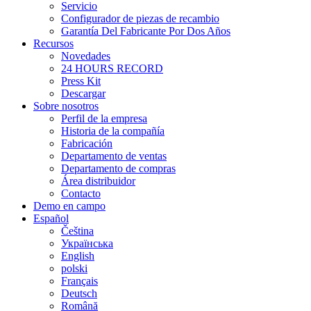
Servicio
Configurador de piezas de recambio
Garantía Del Fabricante Por Dos Años
Recursos
Novedades
24 HOURS RECORD
Press Kit
Descargar
Sobre nosotros
Perfil de la empresa
Historia de la compañía
Fabricación
Departamento de ventas
Departamento de compras
Área distribuidor
Contacto
Demo en campo
Español
Čeština
Українська
English
polski
Français
Deutsch
Română