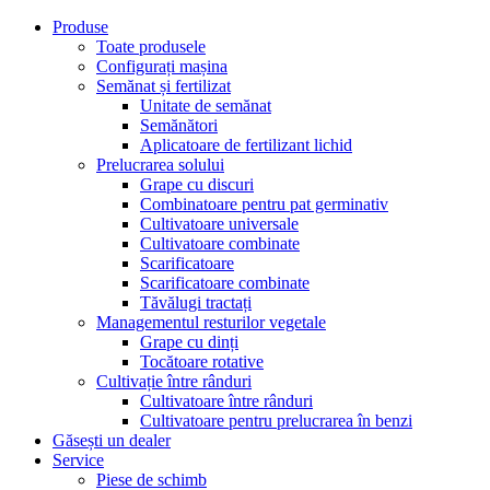
Produse
Toate produsele
Configurați mașina
Semănat și fertilizat
Unitate de semănat
Semănători
Aplicatoare de fertilizant lichid
Prelucrarea solului
Grape cu discuri
Combinatoare pentru pat germinativ
Cultivatoare universale
Cultivatoare combinate
Scarificatoare
Scarificatoare combinate
Tăvălugi tractați
Managementul resturilor vegetale
Grape cu dinți
Tocătoare rotative
Cultivație între rânduri
Cultivatoare între rânduri
Cultivatoare pentru prelucrarea în benzi
Găsești un dealer
Service
Piese de schimb