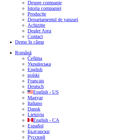
Despre companie
Istoria companiei
Producție
Departamentul de vanzari
Achiziție
Dealer Area
Contact
Demo în câmp
Română
Čeština
Українська
English
polski
Français
Deutsch
English - US
Magyar
Italiano
Dansk
Lietuvių
English - CA
Español
Български
Русский