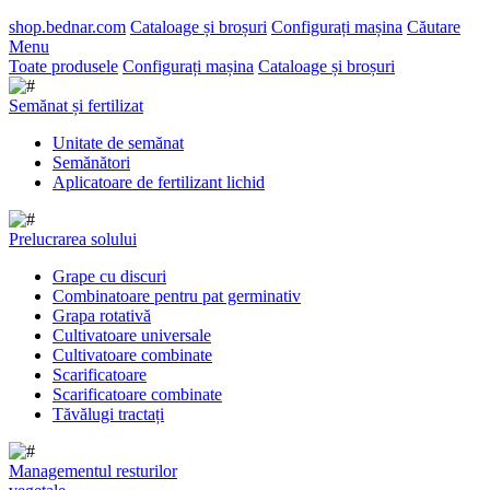
shop.bednar.com
Cataloage și broșuri
Configurați mașina
Căutare
Menu
Toate produsele
Configurați mașina
Cataloage și broșuri
Semănat și fertilizat
Unitate de semănat
Semănători
Aplicatoare de fertilizant lichid
Prelucrarea solului
Grape cu discuri
Combinatoare pentru pat germinativ
Grapa rotativă
Cultivatoare universale
Cultivatoare combinate
Scarificatoare
Scarificatoare combinate
Tăvălugi tractați
Managementul resturilor