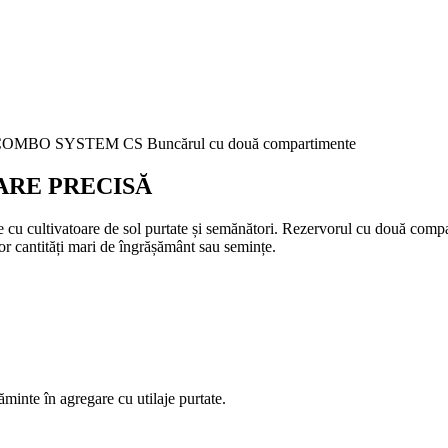
OMBO SYSTEM CS Buncărul cu două compartimente
ARE PRECISĂ
ultivatoare de sol purtate și semănători. Rezervorul cu două compartim
or cantități mari de îngrășământ sau semințe.
minte în agregare cu utilaje purtate.