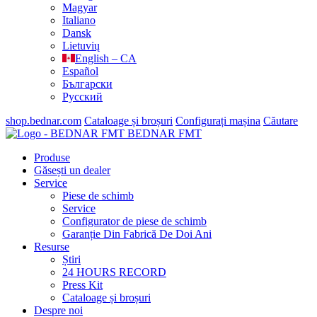
Magyar
Italiano
Dansk
Lietuvių
English – CA
Español
Български
Русский
shop.bednar.com
Cataloage și broșuri
Configurați mașina
Căutare
BEDNAR FMT
Produse
Găsești un dealer
Service
Piese de schimb
Service
Configurator de piese de schimb
Garanție Din Fabrică De Doi Ani
Resurse
Știri
24 HOURS RECORD
Press Kit
Cataloage și broșuri
Despre noi