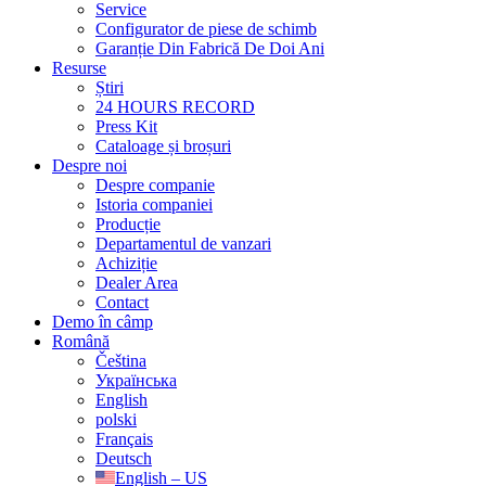
Service
Configurator de piese de schimb
Garanție Din Fabrică De Doi Ani
Resurse
Știri
24 HOURS RECORD
Press Kit
Cataloage și broșuri
Despre noi
Despre companie
Istoria companiei
Producție
Departamentul de vanzari
Achiziție
Dealer Area
Contact
Demo în câmp
Română
Čeština
Українська
English
polski
Français
Deutsch
English – US