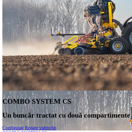
COMBO SYSTEM CS
Un buncăr tractat cu două compartimente p
Configurați
Redare videoclip