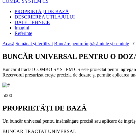
COMBO SYSTEM CS
PROPRIETĂȚI DE BAZĂ
DESCRIEREA UTILAJULUI
DATE TEHNICE
Imagini
Referințe
Acasă
Semănat și fertilizat
Buncăre pentru îngrășăminte și semințe
C
BUNCĂR UNIVERSAL PENTRU O DOZ
Buncărul tractat COMBO SYSTEM CS este proiectat pentru agregare cu c
Rezervorul presurizat crește precizia de dozare și permite aplicarea un
5000 l
PROPRIETĂȚI DE BAZĂ
Un buncăr universal pentru însămânțare precisă sau aplicare de îngrășă
BUNCĂR TRACTAT UNIVERSAL