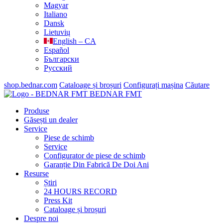
Magyar
Italiano
Dansk
Lietuvių
English – CA
Español
Български
Русский
shop.bednar.com
Cataloage și broșuri
Configurați mașina
Căutare
BEDNAR FMT
Produse
Găsești un dealer
Service
Piese de schimb
Service
Configurator de piese de schimb
Garanție Din Fabrică De Doi Ani
Resurse
Știri
24 HOURS RECORD
Press Kit
Cataloage și broșuri
Despre noi