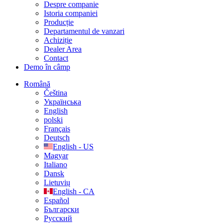
Despre companie
Istoria companiei
Producție
Departamentul de vanzari
Achiziție
Dealer Area
Contact
Demo în câmp
Română
Čeština
Українська
English
polski
Français
Deutsch
English - US
Magyar
Italiano
Dansk
Lietuvių
English - CA
Español
Български
Русский