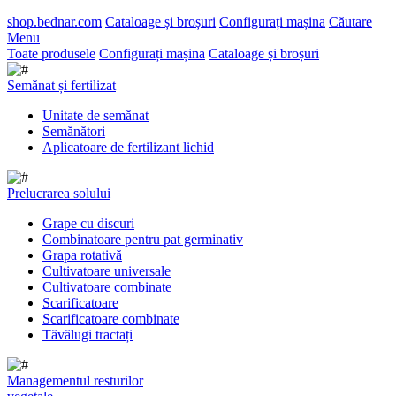
shop.bednar.com
Cataloage și broșuri
Configurați mașina
Căutare
Menu
Toate produsele
Configurați mașina
Cataloage și broșuri
Semănat și fertilizat
Unitate de semănat
Semănători
Aplicatoare de fertilizant lichid
Prelucrarea solului
Grape cu discuri
Combinatoare pentru pat germinativ
Grapa rotativă
Cultivatoare universale
Cultivatoare combinate
Scarificatoare
Scarificatoare combinate
Tăvălugi tractați
Managementul resturilor