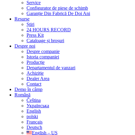
Service
Configurator de piese de schimb
Garanție Din Fabrică De Doi Ani
Resurse
Știri
24 HOURS RECORD
Press Kit
Cataloage și broșuri
Despre noi
Despre companie
Istoria companiei
Producție
Departamentul de vanzari
Achiziție
Dealer Area
Contact
Demo în câmp
Română
Čeština
Українська
English
polski
Français
Deutsch
English – US