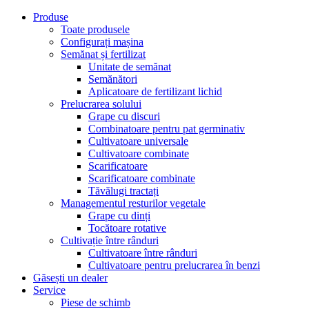
Produse
Toate produsele
Configurați mașina
Semănat și fertilizat
Unitate de semănat
Semănători
Aplicatoare de fertilizant lichid
Prelucrarea solului
Grape cu discuri
Combinatoare pentru pat germinativ
Cultivatoare universale
Cultivatoare combinate
Scarificatoare
Scarificatoare combinate
Tăvălugi tractați
Managementul resturilor vegetale
Grape cu dinți
Tocătoare rotative
Cultivație între rânduri
Cultivatoare între rânduri
Cultivatoare pentru prelucrarea în benzi
Găsești un dealer
Service
Piese de schimb