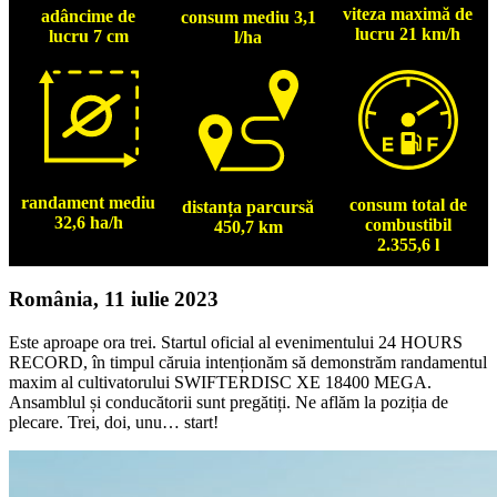
viteza maximă de
adâncime de
consum mediu 3,1
lucru 21 km/h
lucru 7 cm
l/ha
randament mediu
consum total de
distanța parcursă
32,6 ha/h
combustibil
450,7 km
2.355,6 l
România, 11 iulie 2023
Este aproape ora trei. Startul oficial al evenimentului 24 HOURS
RECORD, în timpul căruia intenționăm să demonstrăm randamentul
maxim al cultivatorului SWIFTERDISC XE 18400 MEGA.
Ansamblul și conducătorii sunt pregătiți. Ne aflăm la poziția de
plecare. Trei, doi, unu… start!