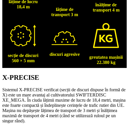
lățime de lucru
înălțime de
18,4 m
lățime de
transport 4 m
transport 3 m
discuri agresive
secție de discuri
greutatea mașinii
560 × 5 mm
22.380 kg
X-PRECISE
Sistemul X-PRECISE verificat (secții de discuri dispuse în formă de
X) este un mare avantaj al cultivatorului SWIFTERDISC
XE_MEGA. În ciuda lățimii maxime de lucru de 18,4 metri, mașina
este foarte compactă și îndeplinește cerințele de trafic rutier din UE.
Mașina nu depășește lățimea de transport de 3 metri și înălțimea
maximă de transport de 4 metri (când se utilizează ruloul pe un
singur rând).