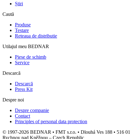
Știri
Caută
Produse
Testare
Reteaua de distributie
Utilajul meu BEDNAR
Piese de schimb
Service
Descarcă
Descarcă
Press Kit
Despre noi
Despre companie
Contact
Principles of personal data protection
© 1997-2026 BEDNAR • FMT s.r.o. • Dlouhá Ves 188 • 516 01
Rychnov nad Kněžnou – Czech Republic