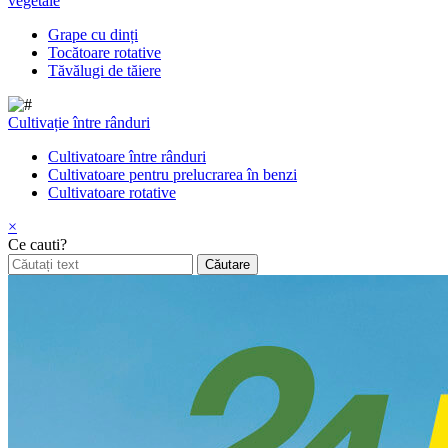
vegetale
Grape cu dinți
Tocătoare rotative
Tăvălugi de tăiere
Cultivație între rânduri
Cultivatoare între rânduri
Cultivatoare pentru prelucrarea în benzi
Cultivatoare rotative
×
Ce cauti?