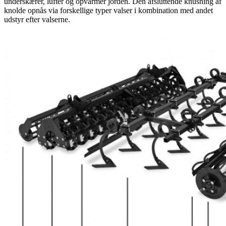
underskærer, lufter og opvarmer jorden. Den afsluttende knusning af
knolde opnås via forskellige typer valser i kombination med andet
udstyr efter valserne.