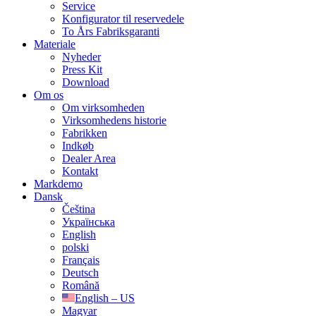
Service
Konfigurator til reservedele
To Års Fabriksgaranti
Materiale
Nyheder
Press Kit
Download
Om os
Om virksomheden
Virksomhedens historie
Fabrikken
Indkøb
Dealer Area
Kontakt
Markdemo
Dansk
Čeština
Українська
English
polski
Français
Deutsch
Română
English – US
Magyar