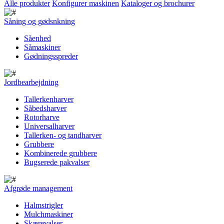
Alle produkter
Konfigurer maskinen
Kataloger og brochurer
Såning og gødsnkning
Såenhed
Såmaskiner
Gødningsspreder
Jordbearbejdning
Tallerkenharver
Såbedsharver
Rotorharve
Universalharver
Tallerken- og tandharver
Grubbere
Kombinerede grubbere
Bugserede pakvalser
Afgrøde management
Halmstrigler
Mulchmaskiner
Skærevalser