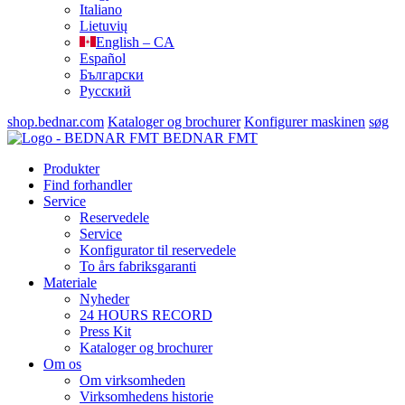
Italiano
Lietuvių
English – CA
Español
Български
Русский
shop.bednar.com
Kataloger og brochurer
Konfigurer maskinen
søg
BEDNAR FMT
Produkter
Find forhandler
Service
Reservedele
Service
Konfigurator til reservedele
To års fabriksgaranti
Materiale
Nyheder
24 HOURS RECORD
Press Kit
Kataloger og brochurer
Om os
Om virksomheden
Virksomhedens historie