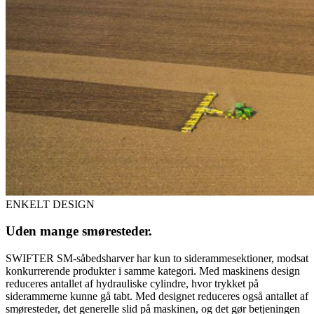
ENKELT DESIGN
Uden mange smøresteder.
SWIFTER SM-såbedsharver har kun to siderammesektioner, modsat
konkurrerende produkter i samme kategori. Med maskinens design
reduceres antallet af hydrauliske cylindre, hvor trykket på
siderammerne kunne gå tabt. Med designet reduceres også antallet af
smøresteder, det generelle slid på maskinen, og det gør betjeningen