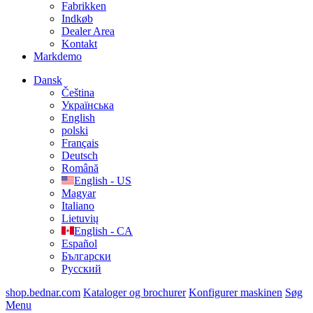
Fabrikken
Indkøb
Dealer Area
Kontakt
Markdemo
Dansk
Čeština
Українська
English
polski
Français
Deutsch
Română
English - US
Magyar
Italiano
Lietuvių
English - CA
Español
Български
Русский
shop.bednar.com
Kataloger og brochurer
Konfigurer maskinen
Søg
Menu