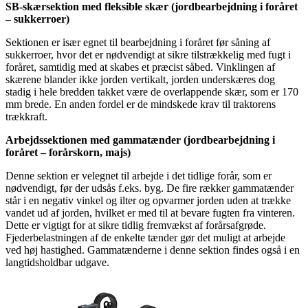
SB-skærsektion med fleksible skær (jordbearbejdning i foråret
– sukkerroer)
Sektionen er især egnet til bearbejdning i foråret før såning af
sukkerroer, hvor det er nødvendigt at sikre tilstrækkelig med fugt i
foråret, samtidig med at skabes et præcist såbed. Vinklingen af
skærene blander ikke jorden vertikalt, jorden underskæres dog
stadig i hele bredden takket være de overlappende skær, som er 170
mm brede. En anden fordel er de mindskede krav til traktorens
trækkraft.
Arbejdssektionen med gammatænder (jordbearbejdning i
foråret – forårskorn, majs)
Denne sektion er velegnet til arbejde i det tidlige forår, som er
nødvendigt, før der udsås f.eks. byg. De fire rækker gammatænder
står i en negativ vinkel og ilter og opvarmer jorden uden at trække
vandet ud af jorden, hvilket er med til at bevare fugten fra vinteren.
Dette er vigtigt for at sikre tidlig fremvækst af forårsafgrøde.
Fjederbelastningen af de enkelte tænder gør det muligt at arbejde
ved høj hastighed. Gammatænderne i denne sektion findes også i en
langtidsholdbar udgave.