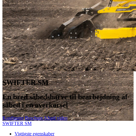
SWIFTER SM
En bred såbedsharve til bearbejdning af
såbed i en overkørsel
Konfigurer
Brochure
Afspil video
SWIFTER SM
Vigtigste egenskaber