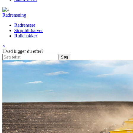
Radrensning
Radrensere
Strip-till-harver
Rullehakker
×
Hvad kigger du efter?