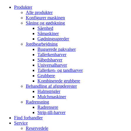
Produkter
Alle produkter
Konfigurer maskinen
Såning og gødskning
Såenhed
Såmaskiner
Gødningsspreder
Jordbearbejdning
Bugserede pakvalser
Tallerkenharver
Såbedsharver
Universalharver
Tallerken- og tandharver
Grubbere
Kombinerede grubbere
Behandling af afgrøderester
Halmstrigler
Mulchmaskiner
Radrensning
Radrensere
Strip-till-harver
Find forhandler
Service
Reservedele