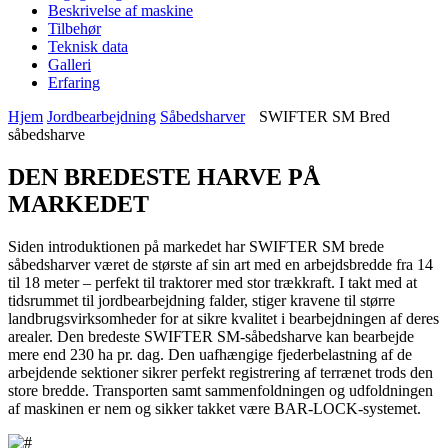
Beskrivelse af maskine
Tilbehør
Teknisk data
Galleri
Erfaring
Hjem
Jordbearbejdning
Såbedsharver
SWIFTER SM Bred
såbedsharve
DEN BREDESTE HARVE PÅ
MARKEDET
Siden introduktionen på markedet har SWIFTER SM brede
såbedsharver været de største af sin art med en arbejdsbredde fra 14
til 18 meter – perfekt til traktorer med stor trækkraft. I takt med at
tidsrummet til jordbearbejdning falder, stiger kravene til større
landbrugsvirksomheder for at sikre kvalitet i bearbejdningen af deres
arealer. Den bredeste SWIFTER SM-såbedsharve kan bearbejde
mere end 230 ha pr. dag. Den uafhængige fjederbelastning af de
arbejdende sektioner sikrer perfekt registrering af terrænet trods den
store bredde. Transporten samt sammenfoldningen og udfoldningen
af maskinen er nem og sikker takket være BAR-LOCK-systemet.