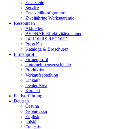
Ersatzteile
Service
Ersatzteilkonfigurator
Zweijährige Werksgarantie
Ressourcen
Aktuelles
BEDNAR Effektivitätsrechner
24 HOURS RECORD
Press Kit
Kataloge & Broschüren
Firmenprofil
Firmenprofil
Unternehmensgeschichte
Produktion
Verkaufsabteilung
Einkauf
Dealer Area
Kontakt
Feldvorführung
Deutsch
Čeština
Українська
English
polski
Français