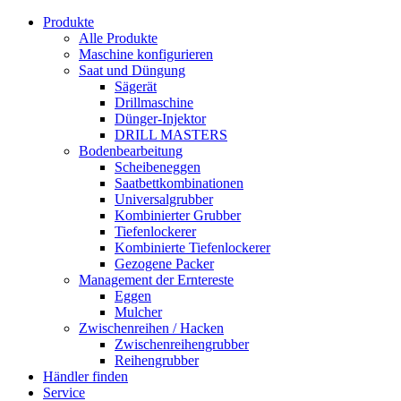
Produkte
Alle Produkte
Maschine konfigurieren
Saat und Düngung
Sägerät
Drillmaschine
Dünger-Injektor
DRILL MASTERS
Bodenbearbeitung
Scheibeneggen
Saatbettkombinationen
Universalgrubber
Kombinierter Grubber
Tiefenlockerer
Kombinierte Tiefenlockerer
Gezogene Packer
Management der Erntereste
Eggen
Mulcher
Zwischenreihen / Hacken
Zwischenreihengrubber
Reihengrubber
Händler finden
Service