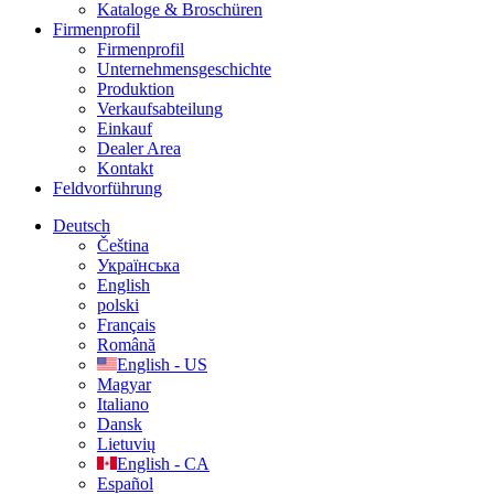
Kataloge & Broschüren
Firmenprofil
Firmenprofil
Unternehmensgeschichte
Produktion
Verkaufsabteilung
Einkauf
Dealer Area
Kontakt
Feldvorführung
Deutsch
Čeština
Українська
English
polski
Français
Română
English - US
Magyar
Italiano
Dansk
Lietuvių
English - CA
Español