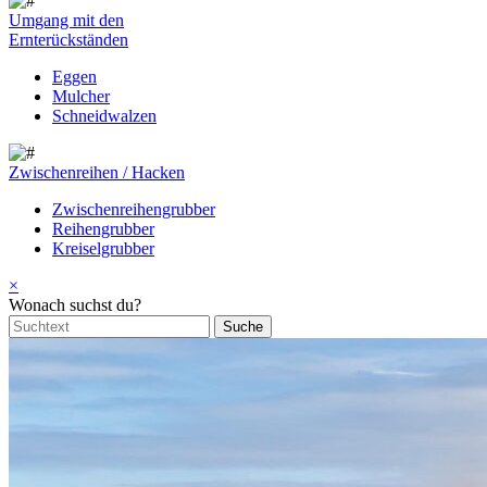
Umgang mit den
Ernterückständen
Eggen
Mulcher
Schneidwalzen
Zwischenreihen / Hacken
Zwischenreihengrubber
Reihengrubber
Kreiselgrubber
×
Wonach suchst du?