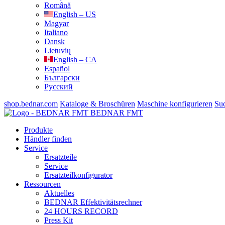
Română
English – US
Magyar
Italiano
Dansk
Lietuvių
English – CA
Español
Български
Русский
shop.bednar.com
Kataloge & Broschüren
Maschine konfigurieren
Su
BEDNAR FMT
Produkte
Händler finden
Service
Ersatzteile
Service
Ersatzteilkonfigurator
Ressourcen
Aktuelles
BEDNAR Effektivitätsrechner
24 HOURS RECORD
Press Kit