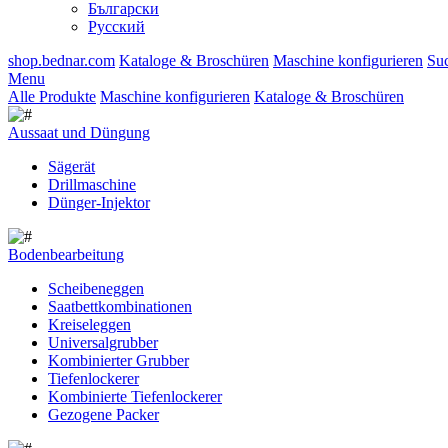
Български
Русский
shop.bednar.com
Kataloge & Broschüren
Maschine konfigurieren
Su
Menu
Alle Produkte
Maschine konfigurieren
Kataloge & Broschüren
Aussaat und Düngung
Sägerät
Drillmaschine
Dünger-Injektor
Bodenbearbeitung
Scheibeneggen
Saatbettkombinationen
Kreiseleggen
Universalgrubber
Kombinierter Grubber
Tiefenlockerer
Kombinierte Tiefenlockerer
Gezogene Packer