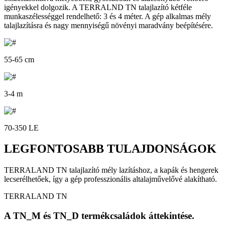
igényekkel dolgozik. A TERRALND TN talajlazító kétféle
munkaszélességgel rendelhető: 3 és 4 méter. A gép alkalmas mély
talajlazításra és nagy mennyiségű növényi maradvány beépítésére.
55-65 cm
3-4 m
70-350 LE
LEGFONTOSABB TULAJDONSÁGOK
TERRALAND TN talajlazító mély lazításhoz, a kapák és hengerek
lecserélhetőek, így a gép professzionális altalajművelővé alakítható.
TERRALAND TN
A TN_M és TN_D termékcsaládok áttekintése.