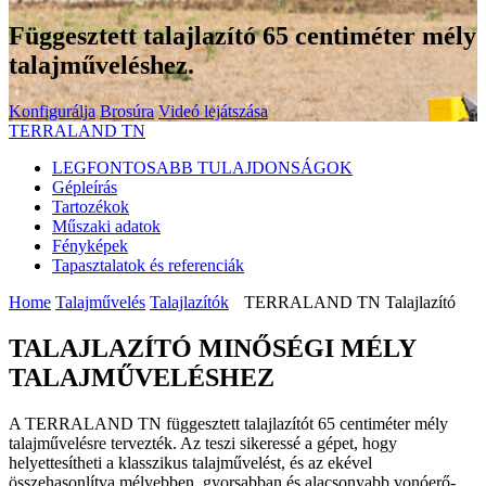
Függesztett talajlazító 65 centiméter mély
talajműveléshez.
Konfigurálja
Brosúra
Videó lejátszása
TERRALAND TN
LEGFONTOSABB TULAJDONSÁGOK
Gépleírás
Tartozékok
Műszaki adatok
Fényképek
Tapasztalatok és referenciák
Home
Talajművelés
Talajlazítók
TERRALAND TN Talajlazító
TALAJLAZÍTÓ MINŐSÉGI MÉLY
TALAJMŰVELÉSHEZ
A TERRALAND TN függesztett talajlazítót 65 centiméter mély
talajművelésre tervezték. Az teszi sikeressé a gépet, hogy
helyettesítheti a klasszikus talajművelést, és az ekével
összehasonlítva mélyebben, gyorsabban és alacsonyabb vonóerő-