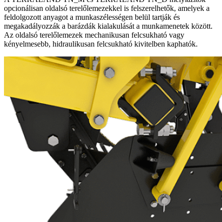
opcionálisan oldalsó terelőlemezekkel is felszerelhetők, amelyek a
feldolgozott anyagot a munkaszélességen belül tartják és
megakadályozzák a barázdák kialakulását a munkamenetek között.
Az oldalsó terelőlemezek mechanikusan felcsukható vagy
kényelmesebb, hidraulikusan felcsukható kivitelben kaphatók.