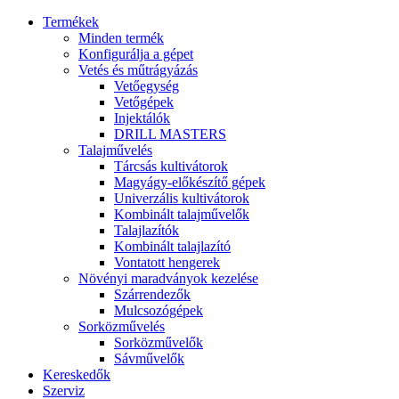
Termékek
Minden termék
Konfigurálja a gépet
Vetés és műtrágyázás
Vetőegység
Vetőgépek
Injektálók
DRILL MASTERS
Talajművelés
Tárcsás kultivátorok
Magyágy-előkészítő gépek
Univerzális kultivátorok
Kombinált talajművelők
Talajlazítók
Kombinált talajlazító
Vontatott hengerek
Növényi maradványok kezelése
Szárrendezők
Mulcsozógépek
Sorközművelés
Sorközművelők
Sávművelők
Kereskedők
Szerviz