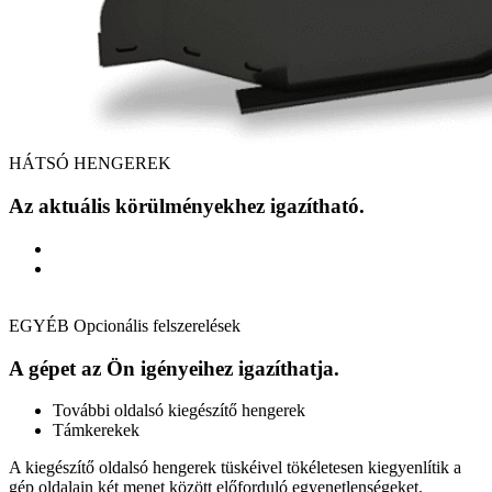
HÁTSÓ HENGEREK
Az aktuális körülményekhez igazítható.
EGYÉB Opcionális felszerelések
A gépet az Ön igényeihez igazíthatja.
További oldalsó kiegészítő hengerek
Támkerekek
A kiegészítő oldalsó hengerek tüskéivel tökéletesen kiegyenlítik a
gép oldalain két menet között előforduló egyenetlenségeket.