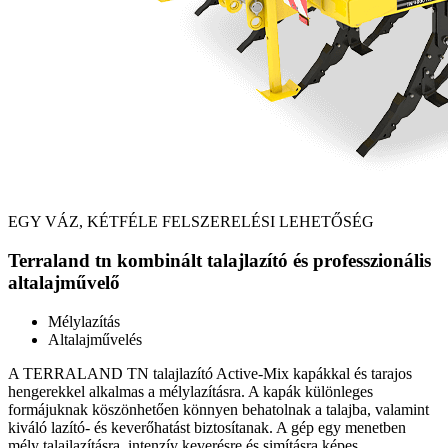
EGY VÁZ, KÉTFÉLE FELSZERELÉSI LEHETŐSÉG
Terraland tn kombinált talajlazító és professzionális
altalajművelő
Mélylazítás
Altalajművelés
A TERRALAND TN talajlazító Active-Mix kapákkal és tarajos
hengerekkel alkalmas a mélylazításra. A kapák különleges
formájuknak köszönhetően könnyen behatolnak a talajba, valamint
kiváló lazító- és keverőhatást biztosítanak. A gép egy menetben
mély talajlazításra, intenzív keverésre és simításra képes.