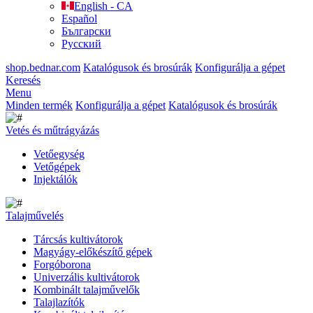
English - CA
Español
Български
Русский
shop.bednar.com
Katalógusok és brosúrák
Konfigurálja a gépet
Keresés
Menu
Minden termék
Konfigurálja a gépet
Katalógusok és brosúrák
Vetés és műtrágyázás
Vetőegység
Vetőgépek
Injektálók
Talajművelés
Tárcsás kultivátorok
Magyágy-előkészítő gépek
Forgóborona
Univerzális kultivátorok
Kombinált talajművelők
Talajlazítók