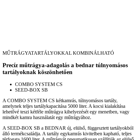
MŰTRÁGYATARTÁLYOKKAL KOMBINÁLHATÓ
Precíz műtrágya-adagolás a bednar túlnyomásos
tartályoknak köszönhetően
COMBO SYSTEM CS
SEED-BOX SB
A COMBO SYSTEM CS kétkamrás, túlnyomásos tartály,
amelynek teljes tartálykapacitása 5000 liter. A kocsi kialakítása
lehetővé teszi kétféle műtrágya kihelyezését egy menetben, vagy
mindkét kamra használatát egy műtrágyához.
A SEED-BOX SB a BEDNAR új, elülső, függesztett tartályokból
álló termékcsaládja. A tartály egykamrás kivitelben kapható, teljes
térfogata 1600 liter. A műtrágyát pneumatikusan szállítják az elülső