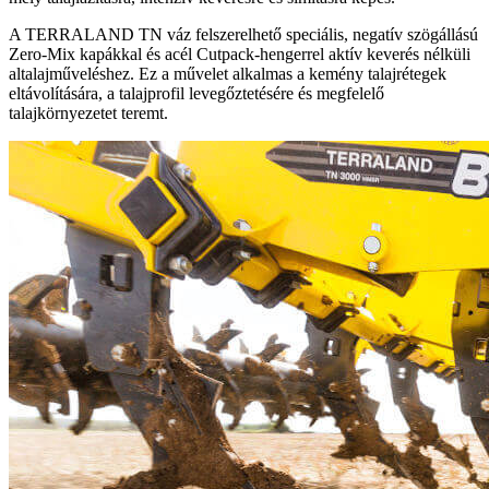
A TERRALAND TN váz felszerelhető speciális, negatív szögállású
Zero-Mix kapákkal és acél Cutpack-hengerrel aktív keverés nélküli
altalajműveléshez. Ez a művelet alkalmas a kemény talajrétegek
eltávolítására, a talajprofil levegőztetésére és megfelelő
talajkörnyezetet teremt.