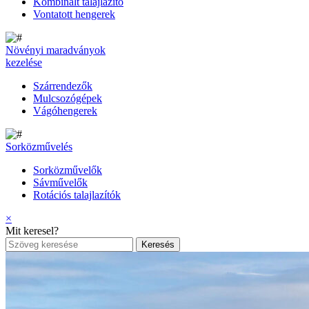
Kombinált talajlazító
Vontatott hengerek
Növényi maradványok
kezelése
Szárrendezők
Mulcsozógépek
Vágóhengerek
Sorközművelés
Sorközművelők
Sávművelők
Rotációs talajlazítók
×
Mit keresel?