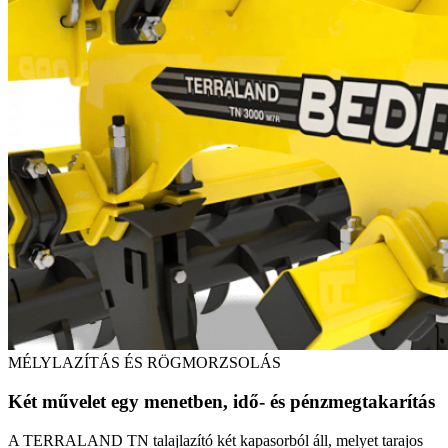
MÉLYLAZÍTÁS ÉS RÖGMORZSOLÁS
Két művelet egy menetben, idő- és pénzmegtakarítás
A TERRALAND TN talajlazító két kapasorból áll, melyet tarajos