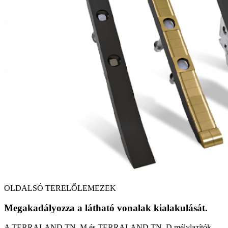
OLDALSÓ TERELŐLEMEZEK
Megakadályozza a látható vonalak kialakulását.
A TERRALAND TN_M és TERRALAND TN_D mélylazítók