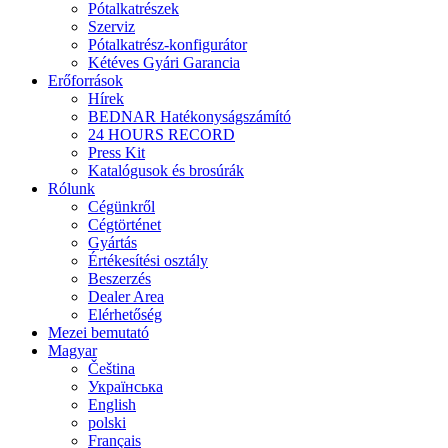
Pótalkatrészek
Szerviz
Pótalkatrész-konfigurátor
Kétéves Gyári Garancia
Erőforrások
Hírek
BEDNAR Hatékonyságszámító
24 HOURS RECORD
Press Kit
Katalógusok és brosúrák
Rólunk
Cégünkről
Cégtörténet
Gyártás
Értékesítési osztály
Beszerzés
Dealer Area
Elérhetőség
Mezei bemutató
Magyar
Čeština
Українська
English
polski
Français