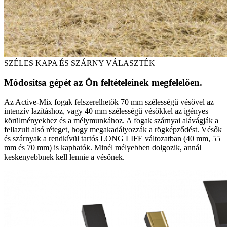
SZÉLES KAPA ÉS SZÁRNY VÁLASZTÉK
Módosítsa gépét az Ön feltételeinek megfelelően.
Az Active-Mix fogak felszerelhetők 70 mm szélességű vésővel az
intenzív lazításhoz, vagy 40 mm szélességű vésőkkel az igényes
körülményekhez és a mélymunkához. A fogak szárnyai alávágják a
fellazult alsó réteget, hogy megakadályozzák a rögképződést. Vésők
és szárnyak a rendkívül tartós LONG LIFE változatban (40 mm, 55
mm és 70 mm) is kaphatók. Minél mélyebben dolgozik, annál
keskenyebbnek kell lennie a vésőnek.