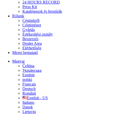
24 HOURS RECORD
Press Kit
Katalógusok és brosúrák
Rólunk
Cégünkről
Cégtörténet
Gyártás
Értékesítési osztály
Beszerzés
Dealer Area
Elérhetőség
Mezei bemutató
Magyar
Čeština
Українська
English
polski
Français
Deutsch
Română
English - US
Italiano
Dansk
Lietuvių