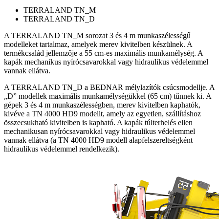
TERRALAND TN_M
TERRALAND TN_D
A TERRALAND TN_M sorozat 3 és 4 m munkaszélességű
modelleket tartalmaz, amelyek merev kivitelben készülnek. A
termékcsalád jellemzője a 55 cm-es maximális munkamélység. A
kapák mechanikus nyírócsavarokkal vagy hidraulikus védelemmel
vannak ellátva.
A TERRALAND TN_D a BEDNAR mélylazítók csúcsmodellje. A
„D” modellek maximális munkamélységükkel (65 cm) tűnnek ki. A
gépek 3 és 4 m munkaszélességben, merev kivitelben kaphatók,
kivéve a TN 4000 HD9 modellt, amely az egyetlen, szállításhoz
összecsukható kivitelben is kapható. A kapák túlterhelés ellen
mechanikusan nyírócsavarokkal vagy hidraulikus védelemmel
vannak ellátva (a TN 4000 HD9 modell alapfelszereltségként
hidraulikus védelemmel rendelkezik).