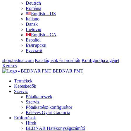
Deutsch
Română
English – US
Italiano
Dansk
Lietuvių
English – CA
Español
Български
Русский
shop.bednar.com
Katalógusok és brosúrák
Konfigurálja a gépet
Keresés
BEDNAR FMT
Termékek
Kereskedők
Szerviz
Pótalkatrészek
Szerviz
Pótalkatrész-konfigurátor
Kétéves Gyári Garancia
Erőforrások
Hírek
BEDNAR Hatékonyságszámító