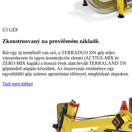
ÚJ GÉP
Zkonstruovaný na prověřeném základě.
Bár egy új termékről van szó, a TERRADUO DN gép teljes
vázszerkezete és egyes konstrukciós elemei (ACTIVE-MIX és
ZERO-MIX kapák) a hosszú évek alatt bevált TERRALAND TN
gépmodell alapján készültek. Az összevonás eredménye egy
egyedülálló gép számos agronómiai előnnyel, megbízható alapokon.
Tudj meg többet