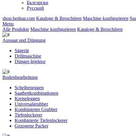
Български
Русский
shop.bednar.com
Kataloge & Broschüren
Maschine konfigurieren
Su
Menu
Alle Produkte
Maschine konfigurieren
Kataloge & Broschüren
Aussaat und Düngung
Sägerät
Drillmaschine
Dünger-Injektor
Bodenbearbeitung
Scheibeneggen
Saatbettkombinationen
Kreiseleggen
Universalgrubber
Kombinierter Grubber
Tiefenlockerer
Kombinierte Tiefenlockerer
Gezogene Packer