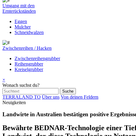
Umgang mit den
Ernterückständen
Eggen
Mulcher
Schneidwalzen
Zwischenreihen / Hacken
Zwischenreihengrubber
Reihengrubber
Kreiselgrubber
×
Wonach suchst du?
TERRALAND TO
Über uns
Von deinen Feldern
Neuigkeiten
Landwirte in Australien bestätigen positive Ergebniss
Bewährte BEDNAR-Technologie einer Tiefe
Landwirt, der diese Technologie zu Nutzen