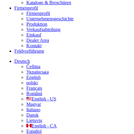
Kataloge & Broschüren
Firmenprofil
Firmenprofil
Unternehmensgeschichte
Produktion
Verkaufsabteilung
Einkauf
Dealer Area
Kontakt
Feldvorführung
Deutsch
Čeština
Українська
English
polski
Français
Română
English - US
Magyar
Italiano
Dansk
Lietuvių
English - CA
Español