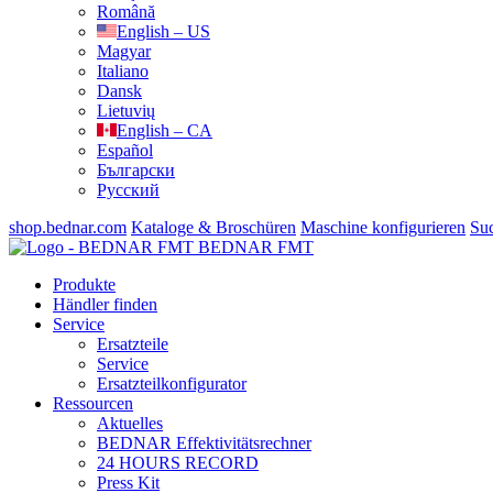
Română
English – US
Magyar
Italiano
Dansk
Lietuvių
English – CA
Español
Български
Русский
shop.bednar.com
Kataloge & Broschüren
Maschine konfigurieren
Su
BEDNAR FMT
Produkte
Händler finden
Service
Ersatzteile
Service
Ersatzteilkonfigurator
Ressourcen
Aktuelles
BEDNAR Effektivitätsrechner
24 HOURS RECORD
Press Kit