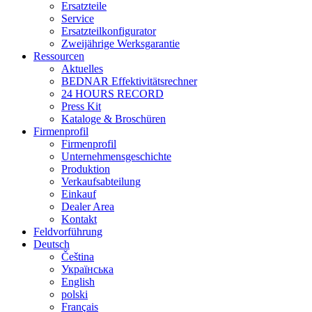
Ersatzteile
Service
Ersatzteilkonfigurator
Zweijährige Werksgarantie
Ressourcen
Aktuelles
BEDNAR Effektivitätsrechner
24 HOURS RECORD
Press Kit
Kataloge & Broschüren
Firmenprofil
Firmenprofil
Unternehmensgeschichte
Produktion
Verkaufsabteilung
Einkauf
Dealer Area
Kontakt
Feldvorführung
Deutsch
Čeština
Українська
English
polski
Français