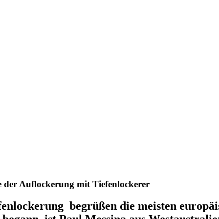
e der Auflockerung mit Tiefenlockerer
nlockerung begrüßen die meisten europäisc
 begann, ist Paul Messina aus Westaustralie