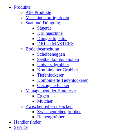
Produkte
Alle Produkte
Maschine konfigurieren
Saat und Düngung
Sägerät
Drillmaschine
Dünger-Injektor
DRILL MASTERS
Bodenbearbeitung
Scheibeneggen
Saatbettkombinationen
Universalgrubber
Kombinierter Grubber
Tiefenlockerer
Kombinierte Tiefenlockerer
Gezogene Packer
Management der Erntereste
Eggen
Mulcher
Zwischenreihen / Hacken
Zwischenreihengrubber
Reihengrubber
Händler finden
Service