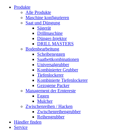
Produkte
Alle Produkte
Maschine konfigurieren
Saat und Düngung
Sägerät
Drillmaschine
Dünger-Injektor
DRILL MASTERS
Bodenbearbeitung
Scheibeneggen
Saatbettkombinationen
Universalgrubber
Kombinierter Grubber
Tiefenlockerer
Kombinierte Tiefenlockerer
Gezogene Packer
Management der Erntereste
Eggen
Mulcher
Zwischenreihen / Hacken
Zwischenreihengrubber
Reihengrubber
Händler finden
Service