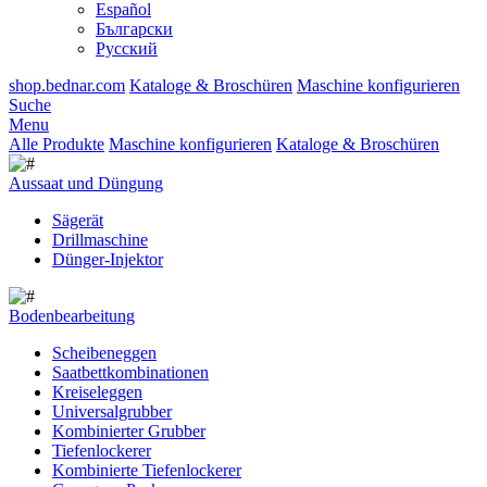
Español
Български
Русский
shop.bednar.com
Kataloge & Broschüren
Maschine konfigurieren
Suche
Menu
Alle Produkte
Maschine konfigurieren
Kataloge & Broschüren
Aussaat und Düngung
Sägerät
Drillmaschine
Dünger-Injektor
Bodenbearbeitung
Scheibeneggen
Saatbettkombinationen
Kreiseleggen
Universalgrubber
Kombinierter Grubber
Tiefenlockerer
Kombinierte Tiefenlockerer