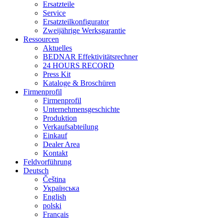
Ersatzteile
Service
Ersatzteilkonfigurator
Zweijährige Werksgarantie
Ressourcen
Aktuelles
BEDNAR Effektivitätsrechner
24 HOURS RECORD
Press Kit
Kataloge & Broschüren
Firmenprofil
Firmenprofil
Unternehmensgeschichte
Produktion
Verkaufsabteilung
Einkauf
Dealer Area
Kontakt
Feldvorführung
Deutsch
Čeština
Українська
English
polski
Français