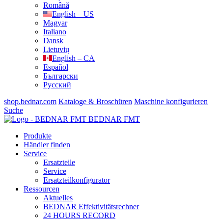
Română
English – US
Magyar
Italiano
Dansk
Lietuvių
English – CA
Español
Български
Русский
shop.bednar.com
Kataloge & Broschüren
Maschine konfigurieren
Suche
BEDNAR FMT
Produkte
Händler finden
Service
Ersatzteile
Service
Ersatzteilkonfigurator
Ressourcen
Aktuelles
BEDNAR Effektivitätsrechner
24 HOURS RECORD