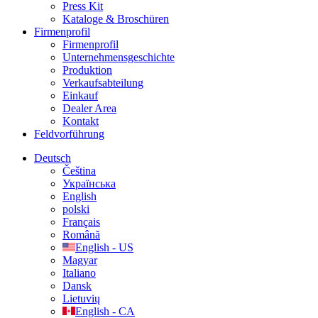
Press Kit
Kataloge & Broschüren
Firmenprofil
Firmenprofil
Unternehmensgeschichte
Produktion
Verkaufsabteilung
Einkauf
Dealer Area
Kontakt
Feldvorführung
Deutsch
Čeština
Українська
English
polski
Français
Română
English - US
Magyar
Italiano
Dansk
Lietuvių
English - CA