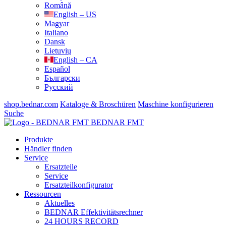
Română
English – US
Magyar
Italiano
Dansk
Lietuvių
English – CA
Español
Български
Русский
shop.bednar.com
Kataloge & Broschüren
Maschine konfigurieren
Suche
BEDNAR FMT
Produkte
Händler finden
Service
Ersatzteile
Service
Ersatzteilkonfigurator
Ressourcen
Aktuelles
BEDNAR Effektivitätsrechner
24 HOURS RECORD