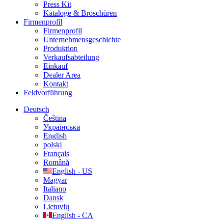
Press Kit
Kataloge & Broschüren
Firmenprofil
Firmenprofil
Unternehmensgeschichte
Produktion
Verkaufsabteilung
Einkauf
Dealer Area
Kontakt
Feldvorführung
Deutsch
Čeština
Українська
English
polski
Français
Română
English - US
Magyar
Italiano
Dansk
Lietuvių
English - CA