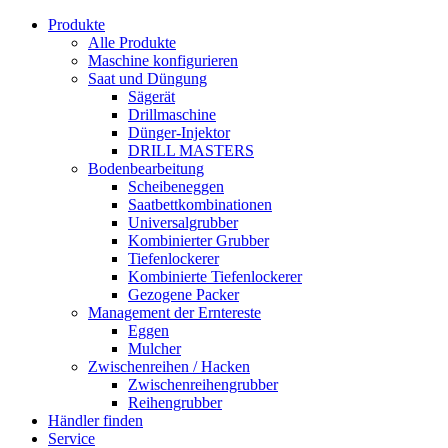
Produkte
Alle Produkte
Maschine konfigurieren
Saat und Düngung
Sägerät
Drillmaschine
Dünger-Injektor
DRILL MASTERS
Bodenbearbeitung
Scheibeneggen
Saatbettkombinationen
Universalgrubber
Kombinierter Grubber
Tiefenlockerer
Kombinierte Tiefenlockerer
Gezogene Packer
Management der Erntereste
Eggen
Mulcher
Zwischenreihen / Hacken
Zwischenreihengrubber
Reihengrubber
Händler finden
Service