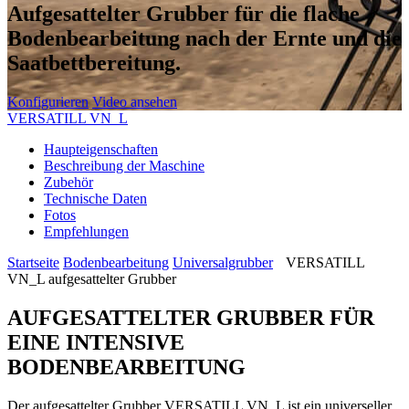
Aufgesattelter Grubber für die flache
Bodenbearbeitung nach der Ernte und die
Saatbettbereitung.
Konfigurieren
Video ansehen
VERSATILL VN_L
Haupteigenschaften
Beschreibung der Maschine
Zubehör
Technische Daten
Fotos
Empfehlungen
Startseite
Bodenbearbeitung
Universalgrubber
VERSATILL
VN_L aufgesattelter Grubber
AUFGESATTELTER GRUBBER FÜR
EINE INTENSIVE
BODENBEARBEITUNG
Der aufgesattelter Grubber VERSATILL VN_L ist ein universeller