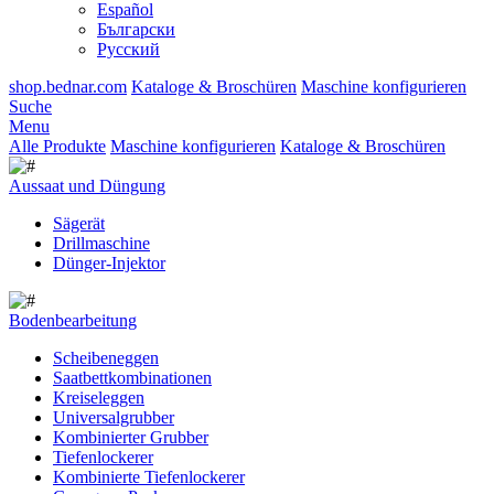
Español
Български
Русский
shop.bednar.com
Kataloge & Broschüren
Maschine konfigurieren
Suche
Menu
Alle Produkte
Maschine konfigurieren
Kataloge & Broschüren
Aussaat und Düngung
Sägerät
Drillmaschine
Dünger-Injektor
Bodenbearbeitung
Scheibeneggen
Saatbettkombinationen
Kreiseleggen
Universalgrubber
Kombinierter Grubber
Tiefenlockerer
Kombinierte Tiefenlockerer