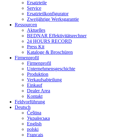
Ersatzteile
Service
Ersatzteilkonfigurator
Zweijährige Werksgarantie
Ressourcen
Aktuelles
BEDNAR Effektivitätsrechner
24 HOURS RECORD
Press Kit
Kataloge & Broschüren
Firmenprofil
Firmenprofil
Unternehmensgeschichte
Produktion
Verkaufsabteilung
Einkauf
Dealer Area
Kontakt
Feldvorführung
Deutsch
Čeština
Українська
English
polski
Français