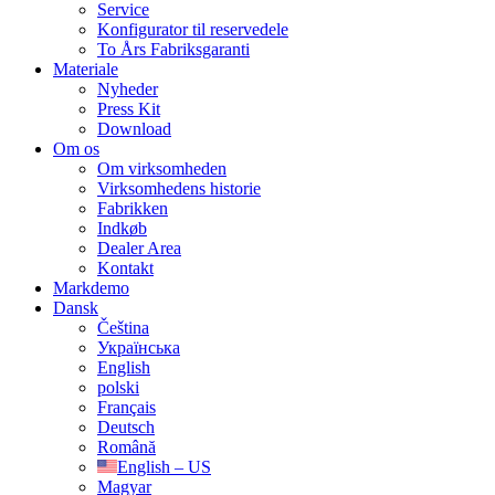
Service
Konfigurator til reservedele
To Års Fabriksgaranti
Materiale
Nyheder
Press Kit
Download
Om os
Om virksomheden
Virksomhedens historie
Fabrikken
Indkøb
Dealer Area
Kontakt
Markdemo
Dansk
Čeština
Українська
English
polski
Français
Deutsch
Română
English – US
Magyar