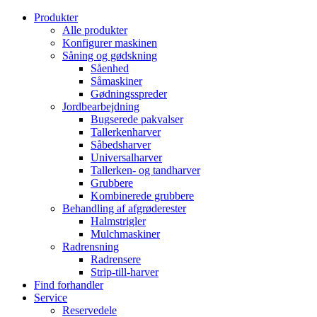
Produkter
Alle produkter
Konfigurer maskinen
Såning og gødskning
Såenhed
Såmaskiner
Gødningsspreder
Jordbearbejdning
Bugserede pakvalser
Tallerkenharver
Såbedsharver
Universalharver
Tallerken- og tandharver
Grubbere
Kombinerede grubbere
Behandling af afgrøderester
Halmstrigler
Mulchmaskiner
Radrensning
Radrensere
Strip-till-harver
Find forhandler
Service
Reservedele