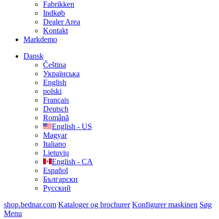
Fabrikken
Indkøb
Dealer Area
Kontakt
Markdemo
Dansk
Čeština
Українська
English
polski
Français
Deutsch
Română
English - US
Magyar
Italiano
Lietuvių
English - CA
Español
Български
Русский
shop.bednar.com
Kataloger og brochurer
Konfigurer maskinen
Søg
Menu