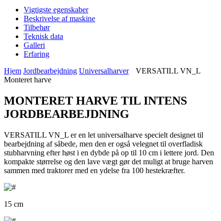
Vigtigste egenskaber
Beskrivelse af maskine
Tilbehør
Teknisk data
Galleri
Erfaring
Hjem
Jordbearbejdning
Universalharver
VERSATILL VN_L
Monteret harve
MONTERET HARVE TIL INTENS
JORDBEARBEJDNING
VERSATILL VN_L er en let universalharve specielt designet til
bearbejdning af såbede, men den er også velegnet til overfladisk
stubharvning efter høst i en dybde på op til 10 cm i lettere jord. Den
kompakte størrelse og den lave vægt gør det muligt at bruge harven
sammen med traktorer med en ydelse fra 100 hestekræfter.
15 cm