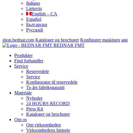
Italiano
Lietuvių
English – CA
Español
Български
Русский
shop.bednar.com
Kataloger og brochurer
Konfigurer maskinen
søg
BEDNAR FMT
Produkter
Find forhandler
Service
Reservedele
Service
Konfigurator til reservedele
To års fabriksgaranti
Materiale
Nyheder
24 HOURS RECORD
Press Kit
Kataloger og brochurer
Om os
Om virksomheden
Virksomhedens historie