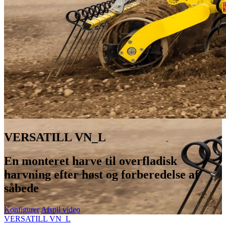
VERSATILL VN_L
En monteret harve til overfladisk
harvning efter høst og forberedelse af
såbede
Konfigurer
Afspil video
VERSATILL VN_L