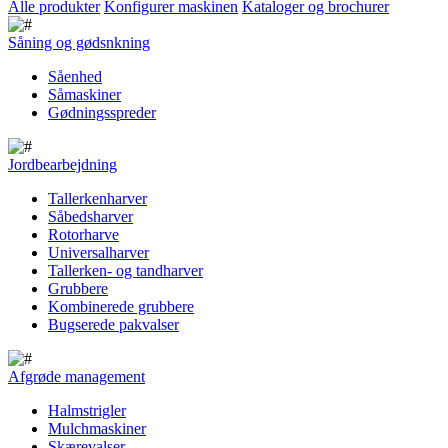
Alle produkter
Konfigurer maskinen
Kataloger og brochurer
Såning og gødsnkning
Såenhed
Såmaskiner
Gødningsspreder
Jordbearbejdning
Tallerkenharver
Såbedsharver
Rotorharve
Universalharver
Tallerken- og tandharver
Grubbere
Kombinerede grubbere
Bugserede pakvalser
Afgrøde management
Halmstrigler
Mulchmaskiner
Skærevalser