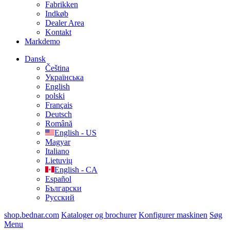
Fabrikken
Indkøb
Dealer Area
Kontakt
Markdemo
Dansk
Čeština
Українська
English
polski
Français
Deutsch
Română
English - US
Magyar
Italiano
Lietuvių
English - CA
Español
Български
Русский
shop.bednar.com
Kataloger og brochurer
Konfigurer maskinen
Søg
Menu