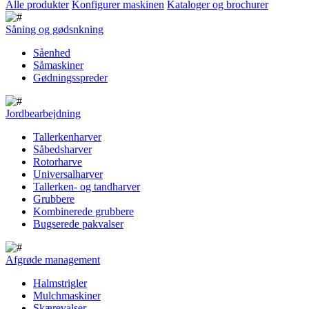
Alle produkter
Konfigurer maskinen
Kataloger og brochurer
Såning og gødsnkning
Såenhed
Såmaskiner
Gødningsspreder
Jordbearbejdning
Tallerkenharver
Såbedsharver
Rotorharve
Universalharver
Tallerken- og tandharver
Grubbere
Kombinerede grubbere
Bugserede pakvalser
Afgrøde management
Halmstrigler
Mulchmaskiner
Skærevalser