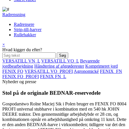
Radrensning
Radrensere
Strip-till-harver
Rullehakker
×
Hvad kigger du efter?
VERSATILL VN_L
VERSATILL VO_L
Bevarende
jordbearbejdning
Håndtering af afgrøderester
Komprimeret jord
FENIX FO
VERSATILL VO_PROFI
Agronomické
FENIX_FN
FENIX FO_PROFI
FENIX FN_L
Nyheder og presse
Stol på de originale BEDNAR-reservedele
Gospodarstwo Rolne Maciej Sik i Polen bruger en FENIX FO 8004
PROFI universal stubharve i kombination med en 540 hk JOHN
DEERE traktor. Den gennemsnitlige arbejdsdybde er 28 cm, og
kombinationen opnår en arbejdshastighed på omkring 11 km/t. Dette
er den anden BEDNAR-harve i virksomheden; tidligere var det den