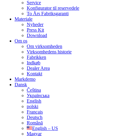
Service
Konfigurator til reservedele
To Års Fabriksgaranti
Materiale
Nyheder
Press Kit
Download
Om os
Om virksomheden
Virksomhedens historie
Fabrikken
Indkøb
Dealer Area
Kontakt
Markdemo
Dansk
Čeština
Українська
English
polski
Français
Deutsch
Română
English – US
Magyar