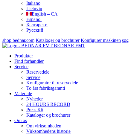
Italiano
Lietuvių
English – CA
Español
Български
Русский
shop.bednar.com
Kataloger og brochurer
Konfigurer maskinen
søg
BEDNAR FMT
Produkter
Find forhandler
Service
Reservedele
Service
Konfigurator til reservedele
To års fabriksgaranti
Materiale
Nyheder
24 HOURS RECORD
Press Kit
Kataloger og brochurer
Om os
Om virksomheden
Virksomhedens historie