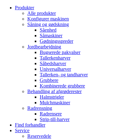
Produkter
Alle produkter
Konfigurer maskinen
Såning og gødskning
Såenhed
Såmaskiner
Gødningsspreder
Jordbearbejdning
Bugserede pakvalser
Tallerkenharver
Såbedsharver
Universalharver
Tallerken- og tandharver
Grubbere
Kombinerede grubbere
Behandling af afgrøderester
Halmstrigler
Mulchmaskiner
Radrensning
Radrensere
Strip-till-harver
Find forhandler
Service
Reservedele