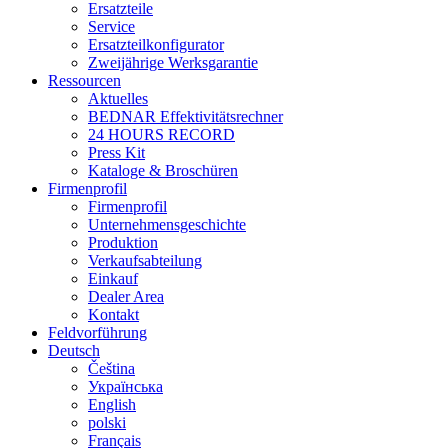
Ersatzteile
Service
Ersatzteilkonfigurator
Zweijährige Werksgarantie
Ressourcen
Aktuelles
BEDNAR Effektivitätsrechner
24 HOURS RECORD
Press Kit
Kataloge & Broschüren
Firmenprofil
Firmenprofil
Unternehmensgeschichte
Produktion
Verkaufsabteilung
Einkauf
Dealer Area
Kontakt
Feldvorführung
Deutsch
Čeština
Українська
English
polski
Français