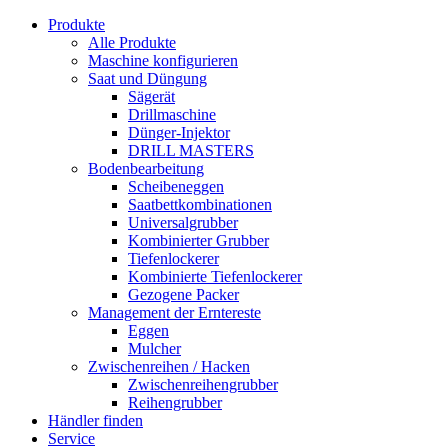
Produkte
Alle Produkte
Maschine konfigurieren
Saat und Düngung
Sägerät
Drillmaschine
Dünger-Injektor
DRILL MASTERS
Bodenbearbeitung
Scheibeneggen
Saatbettkombinationen
Universalgrubber
Kombinierter Grubber
Tiefenlockerer
Kombinierte Tiefenlockerer
Gezogene Packer
Management der Erntereste
Eggen
Mulcher
Zwischenreihen / Hacken
Zwischenreihengrubber
Reihengrubber
Händler finden
Service