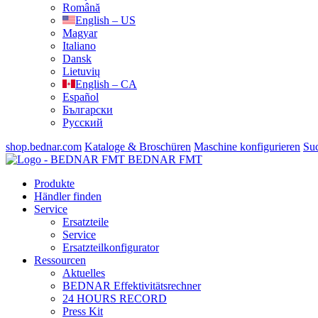
Română
English – US
Magyar
Italiano
Dansk
Lietuvių
English – CA
Español
Български
Русский
shop.bednar.com
Kataloge & Broschüren
Maschine konfigurieren
Su
BEDNAR FMT
Produkte
Händler finden
Service
Ersatzteile
Service
Ersatzteilkonfigurator
Ressourcen
Aktuelles
BEDNAR Effektivitätsrechner
24 HOURS RECORD
Press Kit