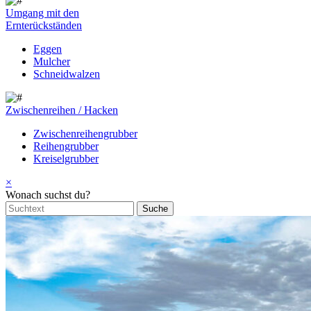
Umgang mit den
Ernterückständen
Eggen
Mulcher
Schneidwalzen
Zwischenreihen / Hacken
Zwischenreihengrubber
Reihengrubber
Kreiselgrubber
×
Wonach suchst du?