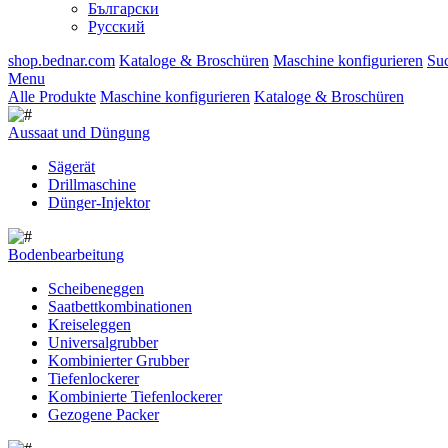
Български
Русский
shop.bednar.com
Kataloge & Broschüren
Maschine konfigurieren
Su
Menu
Alle Produkte
Maschine konfigurieren
Kataloge & Broschüren
Aussaat und Düngung
Sägerät
Drillmaschine
Dünger-Injektor
Bodenbearbeitung
Scheibeneggen
Saatbettkombinationen
Kreiseleggen
Universalgrubber
Kombinierter Grubber
Tiefenlockerer
Kombinierte Tiefenlockerer
Gezogene Packer