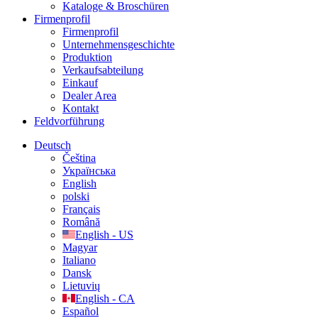
Kataloge & Broschüren
Firmenprofil
Firmenprofil
Unternehmensgeschichte
Produktion
Verkaufsabteilung
Einkauf
Dealer Area
Kontakt
Feldvorführung
Deutsch
Čeština
Українська
English
polski
Français
Română
English - US
Magyar
Italiano
Dansk
Lietuvių
English - CA
Español