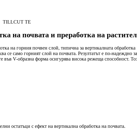
TILLCUT TE
ка на почвата и преработка на растите
ка на горния почвен слой, типична за вертикалната обработка 
ква се само горният слой на почвата. Резултатът е по-надеждно 
те във V-образна форма осигурява висока режеща способност. То
елни остатъци с ефект на вертикална обработка на почвата.