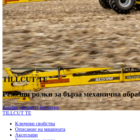
TILLCUT TE
Режещи ролки за бърза механична обра
Конфигурирайте
Брошура
TILLCUT TE
Ключови свойства
Описание на машината
Аксесоари