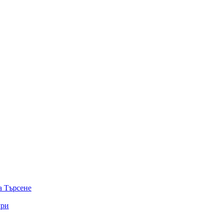
а
Търсене
ури