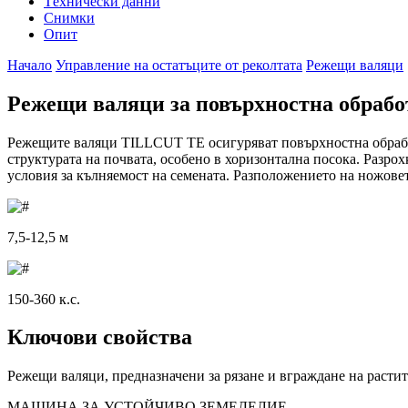
Tехнически данни
Снимки
Опит
Начало
Управление на остатъците от реколтата
Режещи валяци
Режещи валяци за повърхностна обработ
Режещите валяци TILLCUT TE осигуряват повърхностна обработ
структурата на почвата, особено в хоризонтална посока. Разрох
условия за кълняемост на семената. Разположението на ножове
7,5-12,5 м
150-360 к.с.
Ключови свойства
Режещи валяци, предназначени за рязане и вграждане на растит
МАШИНА ЗА УСТОЙЧИВО ЗЕМЕДЕЛИЕ