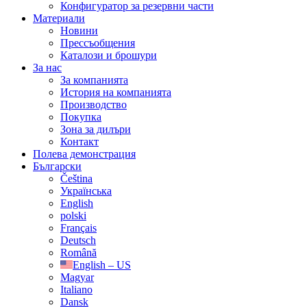
Конфигуратор за резервни части
Материали
Новини
Прессъобщения
Каталози и брошури
За нас
За компанията
История на компанията
Производство
Покупка
Зона за дилъри
Контакт
Полева демонстрация
Български
Čeština
Українська
English
polski
Français
Deutsch
Română
English – US
Magyar
Italiano
Dansk