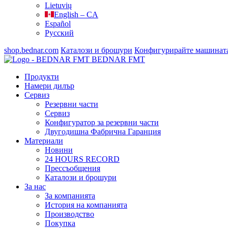
Lietuvių
English – CA
Español
Русский
shop.bednar.com
Каталози и брошури
Конфигурирайте машинат
BEDNAR FMT
Продукти
Намери дилър
Сервиз
Резервни части
Сервиз
Конфигуратор за резервни части
Двугодишна Фабрична Гаранция
Материали
Новини
24 HOURS RECORD
Прессъобщения
Каталози и брошури
За нас
За компанията
История на компанията
Производство
Покупка