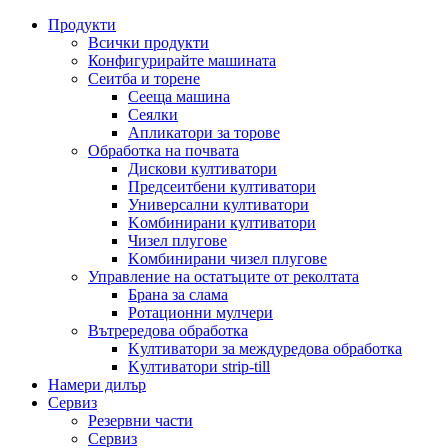
Продукти
Всички продукти
Конфигурирайте машината
Сеитба и торене
Cееща машина
Cеялки
Апликатори за торове
Обработка на почвата
Дискови култиватори
Предсеитбени култиватори
Универсални култиватори
Kомбинирани култиватори
Чизел плугове
Kомбинирани чизел плугове
Управление на остатъците от реколтата
Брана за слама
Pотационни мулчери
Вътрередова обработка
Kултиватори за междуредова обработка
Kултиватори strip-till
Намери дилър
Сервиз
Резервни части
Сервиз