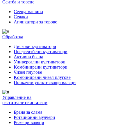
Сеитба и торене
Cееща машина
Cеялки
Апликатори за торове
Обработка
Дискови култиватори
Предсеитбени култиватори
Активна брана
Универсални култиватори
Kомбинирани култиватори
Чизел плугове
Kомбинирани чизел плугове
Прикачни уплътняващи валяци
Управление на
растителните остатъци
Брана за слама
Pотационни мулчери
Режещи валяци