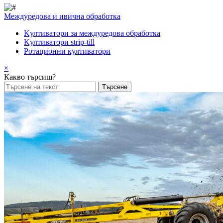
Междуредова и ивична обработка
Kултиватори за междуредова обработка
Kултиватори strip-till
Ротационни култиватори
×
Какво търсиш?