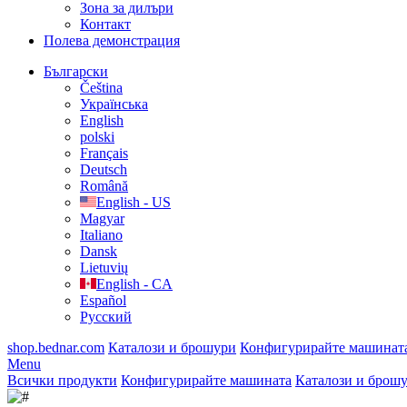
Зона за дилъри
Контакт
Полева демонстрация
Български
Čeština
Українська
English
polski
Français
Deutsch
Română
English - US
Magyar
Italiano
Dansk
Lietuvių
English - CA
Español
Русский
shop.bednar.com
Каталози и брошури
Конфигурирайте машинат
Menu
Всички продукти
Конфигурирайте машината
Каталози и брош