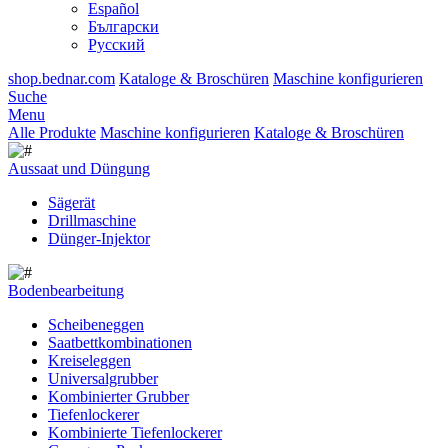
Español
Български
Русский
shop.bednar.com
Kataloge & Broschüren
Maschine konfigurieren
Suche
Menu
Alle Produkte
Maschine konfigurieren
Kataloge & Broschüren
Aussaat und Düngung
Sägerät
Drillmaschine
Dünger-Injektor
Bodenbearbeitung
Scheibeneggen
Saatbettkombinationen
Kreiseleggen
Universalgrubber
Kombinierter Grubber
Tiefenlockerer
Kombinierte Tiefenlockerer