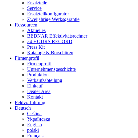
Ersatzteile
Service
Ersatzteilkonfigurator
Zweijährige Werksgarantie
Ressourcen
Aktuelles
BEDNAR Effektivitätsrechner
24 HOURS RECORD
Press Kit
Kataloge & Broschüren
Firmenprofil
Firmenprofil
Unternehmensgeschichte
Produktion
Verkaufsabteilung
Einkauf
Dealer Area
Kontakt
Feldvorführung
Deutsch
Čeština
Українська
English
polski
Français