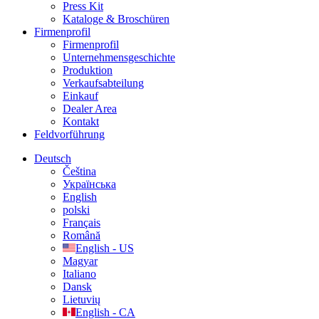
Press Kit
Kataloge & Broschüren
Firmenprofil
Firmenprofil
Unternehmensgeschichte
Produktion
Verkaufsabteilung
Einkauf
Dealer Area
Kontakt
Feldvorführung
Deutsch
Čeština
Українська
English
polski
Français
Română
English - US
Magyar
Italiano
Dansk
Lietuvių
English - CA