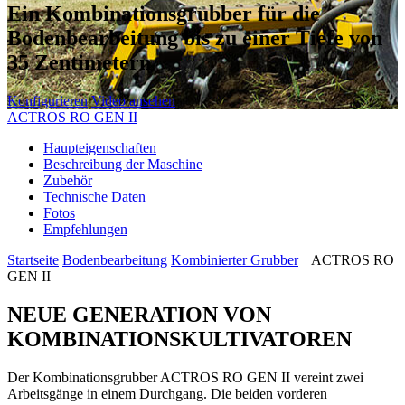
Ein Kombinationsgrubber für die
Bodenbearbeitung bis zu einer Tiefe von
35 Zentimetern
Konfigurieren
Video ansehen
ACTROS RO GEN II
Haupteigenschaften
Beschreibung der Maschine
Zubehör
Technische Daten
Fotos
Empfehlungen
Startseite
Bodenbearbeitung
Kombinierter Grubber
ACTROS RO
GEN II
NEUE GENERATION VON
KOMBINATIONSKULTIVATOREN
Der Kombinationsgrubber ACTROS RO GEN II vereint zwei
Arbeitsgänge in einem Durchgang. Die beiden vorderen