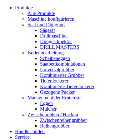
Produkte
Alle Produkte
Maschine konfigurieren
Saat und Düngung
Sägerät
Drillmaschine
Dünger-Injektor
DRILL MASTERS
Bodenbearbeitung
Scheibeneggen
Saatbettkombinationen
Universalgrubber
Kombinierter Grubber
Tiefenlockerer
Kombinierte Tiefenlockerer
Gezogene Packer
Management der Erntereste
Eggen
Mulcher
Zwischenreihen / Hacken
Zwischenreihengrubber
Reihengrubber
Händler finden
Service