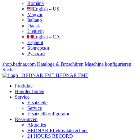
Română
English – US
Magyar
Italiano
Dansk
Lietuvių
English – CA
Español
Български
Русский
shop.bednar.com
Kataloge & Broschüren
Maschine konfigurieren
Suche
BEDNAR FMT
Produkte
Händler finden
Service
Ersatzteile
Service
Ersatzteilkonfigurator
Ressourcen
Aktuelles
BEDNAR Effektivitätsrechner
24 HOURS RECORD