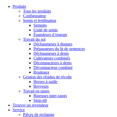
Produits
Tous les produits
Configurateur
Semis et fertilisation
Semoirs
Unité de semis
Épandeurs d’engrais
Travail du sol
Déchaumeurs à disques
Préparateurs du lit de semences
Déchaumeurs à dents
Cultivateurs combinés
Décompacteurs à dents
Décompacteur combiné
Rouleaux
Gestion des résidus de récolte
Herses à paille
Broyeurs
Travail en rangs
Bineuses inter-rangs
Strip-till
Trouver un revendeur
Service
Pièces de rechange