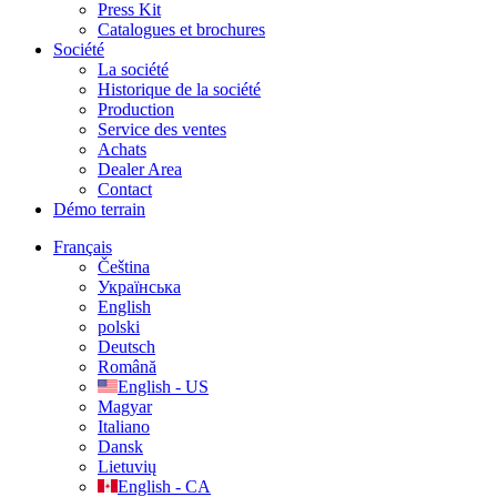
Press Kit
Catalogues et brochures
Société
La société
Historique de la société
Production
Service des ventes
Achats
Dealer Area
Contact
Démo terrain
Français
Čeština
Українська
English
polski
Deutsch
Română
English - US
Magyar
Italiano
Dansk
Lietuvių
English - CA