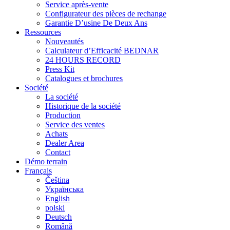
Service après-vente
Configurateur des pièces de rechange
Garantie D’usine De Deux Ans
Ressources
Nouveautés
Calculateur d’Efficacité BEDNAR
24 HOURS RECORD
Press Kit
Catalogues et brochures
Société
La société
Historique de la société
Production
Service des ventes
Achats
Dealer Area
Contact
Démo terrain
Français
Čeština
Українська
English
polski
Deutsch
Română