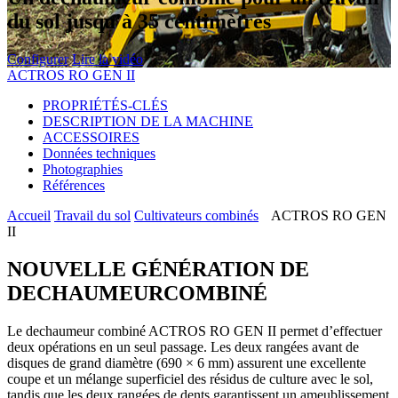
du sol jusqu'à 35 centimètres
Configurer
Lire la vidéo
ACTROS RO GEN II
PROPRIÉTÉS-CLÉS
DESCRIPTION DE LA MACHINE
ACCESSOIRES
Données techniques
Photographies
Références
Accueil
Travail du sol
Cultivateurs combinés
ACTROS RO GEN
II
NOUVELLE GÉNÉRATION DE
DECHAUMEURCOMBINÉ
Le dechaumeur combiné ACTROS RO GEN II permet d’effectuer
deux opérations en un seul passage. Les deux rangées avant de
disques de grand diamètre (690 × 6 mm) assurent une excellente
coupe et un mélange superficiel des résidus de culture avec le sol,
tandis que les deux rangées de dents garantissent un ameublissement