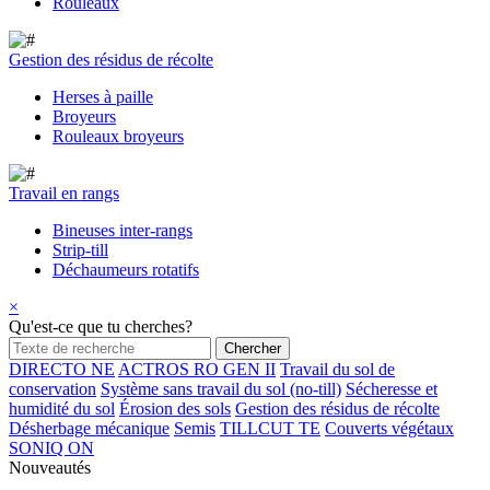
Rouleaux
Gestion des résidus de récolte
Herses à paille
Broyeurs
Rouleaux broyeurs
Travail en rangs
Bineuses inter-rangs
Strip-till
Déchaumeurs rotatifs
×
Qu'est-ce que tu cherches?
DIRECTO NE
ACTROS RO GEN II
Travail du sol de
conservation
Système sans travail du sol (no-till)
Sécheresse et
humidité du sol
Érosion des sols
Gestion des résidus de récolte
Désherbage mécanique
Semis
TILLCUT TE
Couverts végétaux
SONIQ ON
Nouveautés