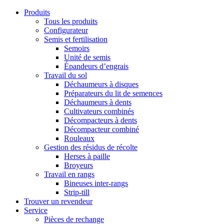
Produits
Tous les produits
Configurateur
Semis et fertilisation
Semoirs
Unité de semis
Épandeurs d’engrais
Travail du sol
Déchaumeurs à disques
Préparateurs du lit de semences
Déchaumeurs à dents
Cultivateurs combinés
Décompacteurs à dents
Décompacteur combiné
Rouleaux
Gestion des résidus de récolte
Herses à paille
Broyeurs
Travail en rangs
Bineuses inter-rangs
Strip-till
Trouver un revendeur
Service
Pièces de rechange