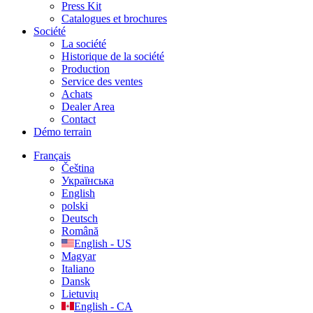
Press Kit
Catalogues et brochures
Société
La société
Historique de la société
Production
Service des ventes
Achats
Dealer Area
Contact
Démo terrain
Français
Čeština
Українська
English
polski
Deutsch
Română
English - US
Magyar
Italiano
Dansk
Lietuvių
English - CA