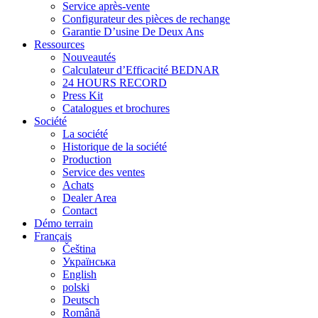
Service après-vente
Configurateur des pièces de rechange
Garantie D’usine De Deux Ans
Ressources
Nouveautés
Calculateur d’Efficacité BEDNAR
24 HOURS RECORD
Press Kit
Catalogues et brochures
Société
La société
Historique de la société
Production
Service des ventes
Achats
Dealer Area
Contact
Démo terrain
Français
Čeština
Українська
English
polski
Deutsch
Română