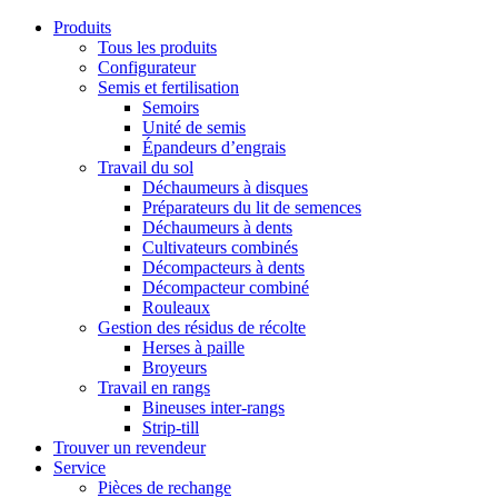
Produits
Tous les produits
Configurateur
Semis et fertilisation
Semoirs
Unité de semis
Épandeurs d’engrais
Travail du sol
Déchaumeurs à disques
Préparateurs du lit de semences
Déchaumeurs à dents
Cultivateurs combinés
Décompacteurs à dents
Décompacteur combiné
Rouleaux
Gestion des résidus de récolte
Herses à paille
Broyeurs
Travail en rangs
Bineuses inter-rangs
Strip-till
Trouver un revendeur
Service
Pièces de rechange