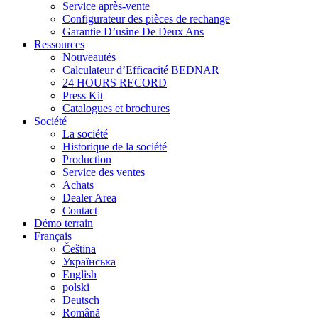
Service après-vente
Configurateur des pièces de rechange
Garantie D’usine De Deux Ans
Ressources
Nouveautés
Calculateur d’Efficacité BEDNAR
24 HOURS RECORD
Press Kit
Catalogues et brochures
Société
La société
Historique de la société
Production
Service des ventes
Achats
Dealer Area
Contact
Démo terrain
Français
Čeština
Українська
English
polski
Deutsch
Română