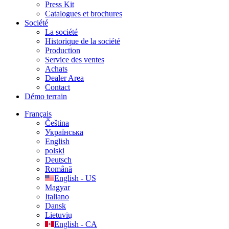
Press Kit
Catalogues et brochures
Société
La société
Historique de la société
Production
Service des ventes
Achats
Dealer Area
Contact
Démo terrain
Français
Čeština
Українська
English
polski
Deutsch
Română
English - US
Magyar
Italiano
Dansk
Lietuvių
English - CA