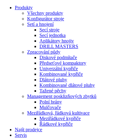
Produkty
Všechny produkty
Konfigurátor stroje
Setí a hnojení
Secí stroje
Secí jednotka
Aplikátory hnojiv
DRILL MASTERS
Zpracování půdy
Diskové podmítače
Předseťové kompaktory
Univerzální kypřiče
Kombinované kypřiče
Dlátové pluhy
Kombinované dlátové pluhy
Tažené pěchy
Management posklizňových zbytků
Polní brány
Mulčovače
Meziřádková, řádková kultivace
Meziřádkové kypřiče
Řádkové kypřiče
Najít prodejce
Servis