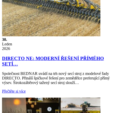
30.
Leden
2026
DIRECTO NE: MODERNÍ ŘEŠENÍ PŘÍMÉHO
SETÍ…
Společnost BEDNAR uvádí na trh nový secí stroj z modelové řady
DIRECTO. Přináší špičkové řešení pro zemědělce preferující přímý
výsev. Širokozáběrový tažený secí stroj slouží…
Přečtěte si více