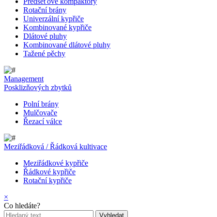
Předseťové kompaktory
Rotační brány
Univerzální kypřiče
Kombinované kypřiče
Dlátové pluhy
Kombinované dlátové pluhy
Tažené pěchy
Management
Posklizňových zbytků
Polní brány
Mulčovače
Řezací válce
Meziřádková / Řádková kultivace
Meziřádkové kypřiče
Řádkové kypřiče
Rotační kypřiče
×
Co hledáte?