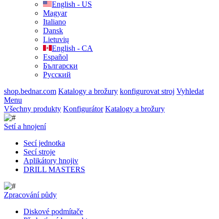
English - US
Magyar
Italiano
Dansk
Lietuvių
English - CA
Español
Български
Русский
shop.bednar.com
Katalogy a brožury
konfigurovat stroj
Vyhledat
Menu
Všechny produkty
Konfigurátor
Katalogy a brožury
Setí a hnojení
Secí jednotka
Secí stroje
Aplikátory hnojiv
DRILL MASTERS
Zpracování půdy
Diskové podmítače