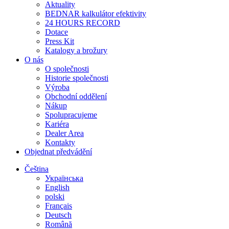
Aktuality
BEDNAR kalkulátor efektivity
24 HOURS RECORD
Dotace
Press Kit
Katalogy a brožury
O nás
O společnosti
Historie společnosti
Výroba
Obchodní oddělení
Nákup
Spolupracujeme
Kariéra
Dealer Area
Kontakty
Objednat předvádění
Čeština
Українська
English
polski
Français
Deutsch
Română