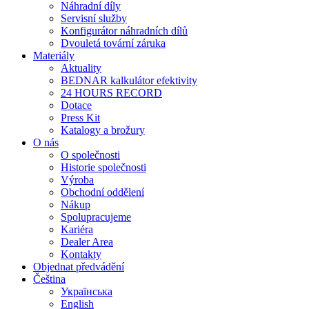
Náhradní díly
Servisní služby
Konfigurátor náhradních dílů
Dvouletá tovární záruka
Materiály
Aktuality
BEDNAR kalkulátor efektivity
24 HOURS RECORD
Dotace
Press Kit
Katalogy a brožury
O nás
O společnosti
Historie společnosti
Výroba
Obchodní oddělení
Nákup
Spolupracujeme
Kariéra
Dealer Area
Kontakty
Objednat předvádění
Čeština
Українська
English