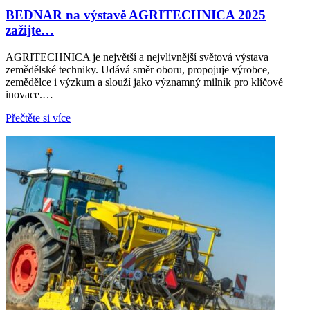
BEDNAR na výstavě AGRITECHNICA 2025
zažijte…
AGRITECHNICA je největší a nejvlivnější světová výstava
zemědělské techniky. Udává směr oboru, propojuje výrobce,
zemědělce i výzkum a slouží jako významný milník pro klíčové
inovace.…
Přečtěte si více