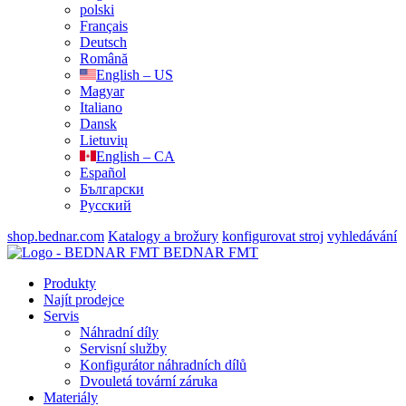
polski
Français
Deutsch
Română
English – US
Magyar
Italiano
Dansk
Lietuvių
English – CA
Español
Български
Русский
shop.bednar.com
Katalogy a brožury
konfigurovat stroj
vyhledávání
BEDNAR FMT
Produkty
Najít prodejce
Servis
Náhradní díly
Servisní služby
Konfigurátor náhradních dílů
Dvouletá tovární záruka
Materiály