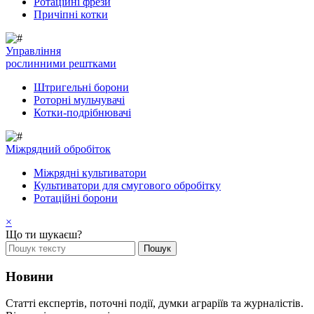
Ротаційні фрези
Причіпні котки
Управління
рослинними рештками
Штригельні борони
Pоторні мульчувачі
Котки-подрібнювачі
Mіжрядний обробіток
Міжрядні культиватори
Культиватори для смугового обробітку
Ротаційні борони
×
Що ти шукаєш?
Новини
Статті експертів, поточні події, думки аграріїв та журналістів.