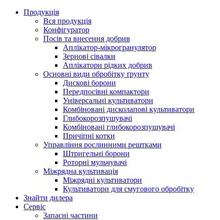
Продукція
Вся продукція
Конфігуратор
Посів та внесення добрив
Аплікатор-мікрогранулятор
Зернові сівалки
Аплікатори рідких добрив
Oсновні види обробітку ґрунту
Дискові борони
Передпосівні компактори
Універсальні культиватори
Комбіновані дисколапові культиватори
Глибокорозпушувачі
Комбіновані глибокорозпушувачі
Причіпні котки
Управління рослинними рештками
Штригельні борони
Pоторні мульчувачі
Міжрядна культивація
Міжрядні культиватори
Культиватори для смугового обробітку
Знайти дилера
Сервіс
Запасні частини