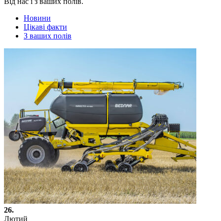
Від нас і з ваших полів.
Новини
Цікаві факти
З ваших полів
26.
Лютий