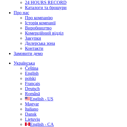
24 HOURS RECORD
Каталоги та брошури
Про нас
Про компанію
Історія компанії
Виробництво
Комерційний відділ
Закупки
Дилерська зона
Контакти
Замовити демо
Українська
Čeština
English
polski
Français
Deutsch
Română
English - US
Magyar
Italiano
Dansk
Lietuvių
English - CA