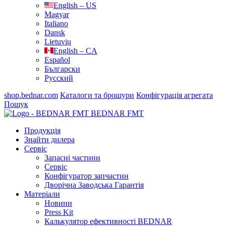
English – US
Magyar
Italiano
Dansk
Lietuvių
English – CA
Español
Български
Русский
shop.bednar.com
Каталоги та брошури
Конфігурація агрегата
Пошук
BEDNAR FMT
Продукція
Знайти дилера
Сервіс
Запасні частини
Сервіс
Конфігуратор запчастин
Дворічна Заводська Гарантія
Матеріали
Новини
Press Kit
Калькулятор ефективності BEDNAR