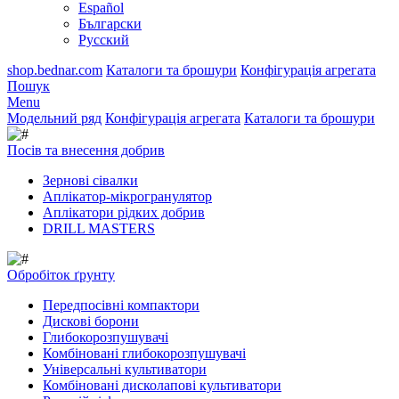
Español
Български
Русский
shop.bednar.com
Каталоги та брошури
Конфігурація агрегата
Пошук
Menu
Модельний ряд
Конфігурація агрегата
Каталоги та брошури
Посів та внесення добрив
Зернові сівалки
Аплікатор-мікрогранулятор
Аплікатори рідких добрив
DRILL MASTERS
Обробіток ґрунту
Передпосівні компактори
Дискові борони
Глибокорозпушувачі
Комбіновані глибокорозпушувачі
Універсальні культиватори
Комбіновані дисколапові культиватори