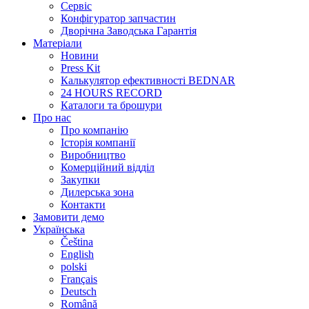
Сервіс
Конфігуратор запчастин
Дворічна Заводська Гарантія
Матеріали
Новини
Press Kit
Калькулятор ефективності BEDNAR
24 HOURS RECORD
Каталоги та брошури
Про нас
Про компанію
Історія компанії
Виробництво
Комерційний відділ
Закупки
Дилерська зона
Контакти
Замовити демо
Українська
Čeština
English
polski
Français
Deutsch
Română