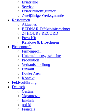
Ersatzteile
Service
Ersatzteilkonfigurator
Zweijährige Werksgarantie
Ressourcen
Aktuelles
BEDNAR Effektivitätsrechner
24 HOURS RECORD
Press Kit
Kataloge & Broschüren
Firmenprofil
Firmenprofil
Unternehmensgeschichte
Produktion
Verkaufsabteilung
Einkauf
Dealer Area
Kontakt
Feldvorführung
Deutsch
Čeština
Українська
English
polski
Français