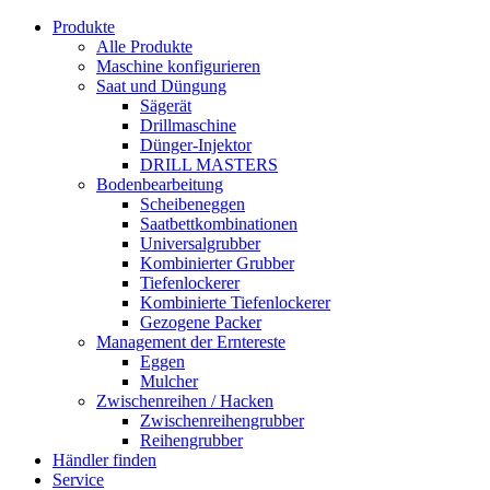
Produkte
Alle Produkte
Maschine konfigurieren
Saat und Düngung
Sägerät
Drillmaschine
Dünger-Injektor
DRILL MASTERS
Bodenbearbeitung
Scheibeneggen
Saatbettkombinationen
Universalgrubber
Kombinierter Grubber
Tiefenlockerer
Kombinierte Tiefenlockerer
Gezogene Packer
Management der Erntereste
Eggen
Mulcher
Zwischenreihen / Hacken
Zwischenreihengrubber
Reihengrubber
Händler finden
Service