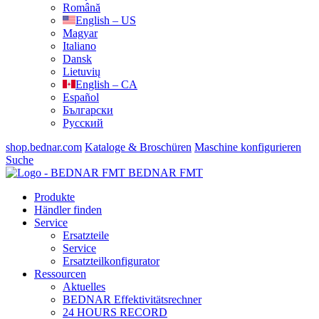
Română
English – US
Magyar
Italiano
Dansk
Lietuvių
English – CA
Español
Български
Русский
shop.bednar.com
Kataloge & Broschüren
Maschine konfigurieren
Suche
BEDNAR FMT
Produkte
Händler finden
Service
Ersatzteile
Service
Ersatzteilkonfigurator
Ressourcen
Aktuelles
BEDNAR Effektivitätsrechner
24 HOURS RECORD