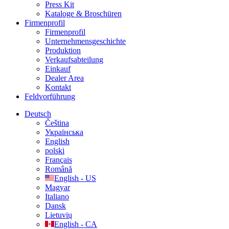
Press Kit
Kataloge & Broschüren
Firmenprofil
Firmenprofil
Unternehmensgeschichte
Produktion
Verkaufsabteilung
Einkauf
Dealer Area
Kontakt
Feldvorführung
Deutsch
Čeština
Українська
English
polski
Français
Română
English - US
Magyar
Italiano
Dansk
Lietuvių
English - CA