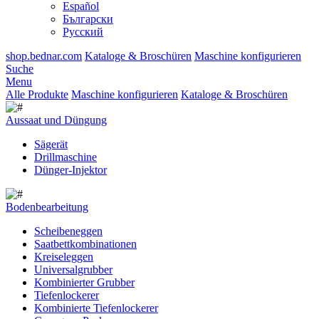
Español
Български
Русский
shop.bednar.com
Kataloge & Broschüren
Maschine konfigurieren
Suche
Menu
Alle Produkte
Maschine konfigurieren
Kataloge & Broschüren
Aussaat und Düngung
Sägerät
Drillmaschine
Dünger-Injektor
Bodenbearbeitung
Scheibeneggen
Saatbettkombinationen
Kreiseleggen
Universalgrubber
Kombinierter Grubber
Tiefenlockerer
Kombinierte Tiefenlockerer