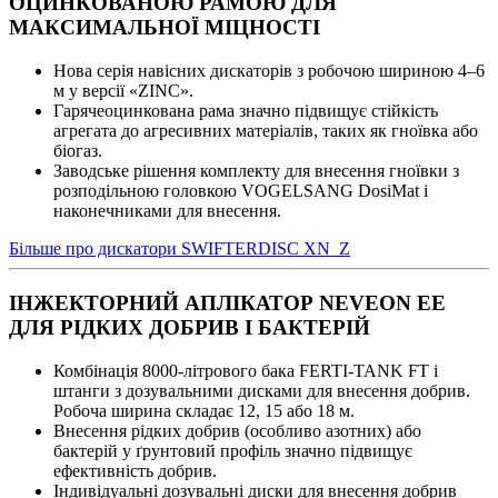
ОЦИНКОВАНОЮ РАМОЮ ДЛЯ
МАКСИМАЛЬНОЇ МІЦНОСТІ
Нова серія навісних дискаторів з робочою шириною 4–6
м у версії «ZINC».
Гарячеоцинкована рама значно підвищує стійкість
агрегата до агресивних матеріалів, таких як гноївка або
біогаз.
Заводське рішення комплекту для внесення гноївки з
розподільною головкою VOGELSANG DosiMat і
наконечниками для внесення.
Більше про дискатори SWIFTERDISC XN_Z
ІНЖЕКТОРНИЙ АПЛІКАТОР NEVEON EE
ДЛЯ РІДКИХ ДОБРИВ І БАКТЕРІЙ
Комбінація 8000-літрового бака FERTI-TANK FT і
штанги з дозувальними дисками для внесення добрив.
Робоча ширина складає 12, 15 або 18 м.
Внесення рідких добрив (особливо азотних) або
бактерій у ґрунтовий профіль значно підвищує
ефективність добрив.
Індивідуальні дозувальні диски для внесення добрив