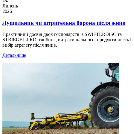
23.
Липень
2026
Лущильник чи штригельна борона після жнив
Практичний досвід двох господарств із SWIFTERDISC та
STRIEGEL-PRO: глибина, витрати пального, продуктивність і
вибір агрегату після жнив.
Детальніше