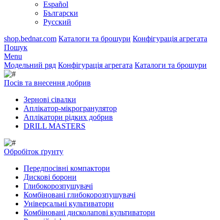
Español
Български
Русский
shop.bednar.com
Каталоги та брошури
Конфігурація агрегата
Пошук
Menu
Модельний ряд
Конфігурація агрегата
Каталоги та брошури
Посів та внесення добрив
Зернові сівалки
Аплікатор-мікрогранулятор
Аплікатори рідких добрив
DRILL MASTERS
Обробіток ґрунту
Передпосівні компактори
Дискові борони
Глибокорозпушувачі
Комбіновані глибокорозпушувачі
Універсальні культиватори
Комбіновані дисколапові культиватори