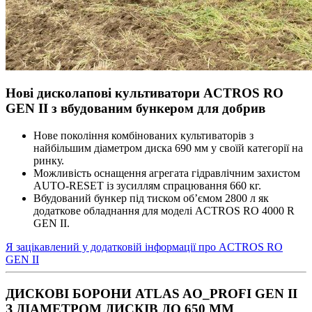
Нові дисколапові культиватори ACTROS RO
GEN II з вбудованим бункером для добрив
Нове покоління комбінованих культиваторів з
найбільшим діаметром диска 690 мм у своїй категорії на
ринку.
Можливість оснащення агрегата гідравлічним захистом
AUTO-RESET із зусиллям спрацювання 660 кг.
Вбудований бункер під тиском об’ємом 2800 л як
додаткове обладнання для моделі ACTROS RO 4000 R
GEN II.
Я зацікавлений у додатковій інформації про ACTROS RO
GEN II
ДИСКОВІ БОРОНИ ATLAS AO_PROFI GEN II
З ДІАМЕТРОМ ДИСКІВ ДО 650 ММ