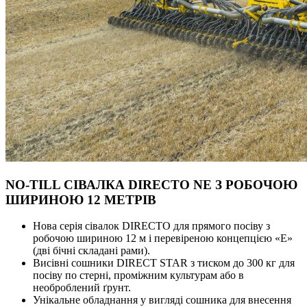
NO-TILL СІВАЛКА DIRECTO NE З РОБОЧОЮ
ШИРИНОЮ 12 МЕТРІВ
Нова серія сівалок DIRECTO для прямого посіву з
робочою шириною 12 м і перевіреною концепцією «E»
(дві бічні складані рами).
Висівні сошники DIRECT STAR з тиском до 300 кг для
посіву по стерні, проміжним культурам або в
необроблений ґрунт.
Унікальне обладнання у вигляді сошника для внесення