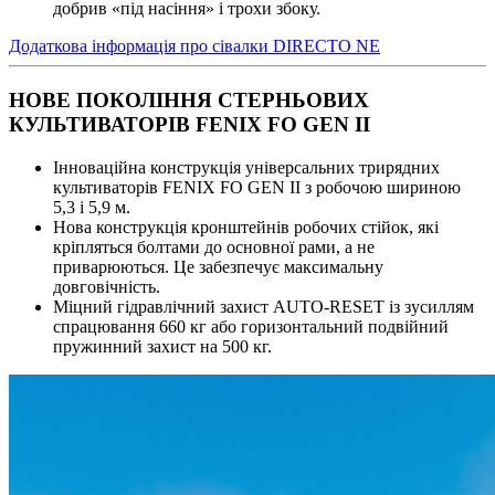
добрив «під насіння» і трохи збоку.
Додаткова інформація про сівалки DIRECTO NE
НОВЕ ПОКОЛІННЯ СТЕРНЬОВИХ
КУЛЬТИВАТОРІВ FENIX FO GEN II
Інноваційна конструкція універсальних трирядних
культиваторів FENIX FO GEN II з робочою шириною
5,3 і 5,9 м.
Нова конструкція кронштейнів робочих стійок, які
кріпляться болтами до основної рами, а не
приварюються. Це забезпечує максимальну
довговічність.
Міцний гідравлічний захист AUTO-RESET із зусиллям
спрацювання 660 кг або горизонтальний подвійний
пружинний захист на 500 кг.