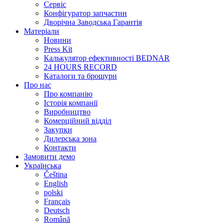
Сервіс
Конфігуратор запчастин
Дворічна Заводська Гарантія
Матеріали
Новини
Press Kit
Калькулятор ефективності BEDNAR
24 HOURS RECORD
Каталоги та брошури
Про нас
Про компанію
Історія компанії
Виробництво
Комерційний відділ
Закупки
Дилерська зона
Контакти
Замовити демо
Українська
Čeština
English
polski
Français
Deutsch
Română