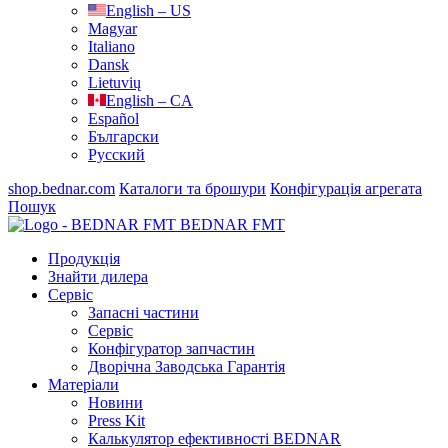
English – US
Magyar
Italiano
Dansk
Lietuvių
English – CA
Español
Български
Русский
shop.bednar.com
Каталоги та брошури
Конфігурація агрегата
Пошук
BEDNAR FMT
Продукція
Знайти дилера
Сервіс
Запасні частини
Сервіс
Конфігуратор запчастин
Дворічна Заводська Гарантія
Матеріали
Новини
Press Kit
Калькулятор ефективності BEDNAR