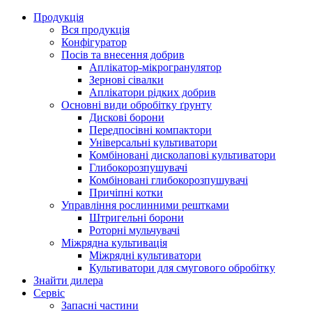
Продукція
Вся продукція
Конфігуратор
Посів та внесення добрив
Аплікатор-мікрогранулятор
Зернові сівалки
Аплікатори рідких добрив
Oсновні види обробітку ґрунту
Дискові борони
Передпосівні компактори
Універсальні культиватори
Комбіновані дисколапові культиватори
Глибокорозпушувачі
Комбіновані глибокорозпушувачі
Причіпні котки
Управління рослинними рештками
Штригельні борони
Pоторні мульчувачі
Міжрядна культивація
Міжрядні культиватори
Культиватори для смугового обробітку
Знайти дилера
Сервіс
Запасні частини