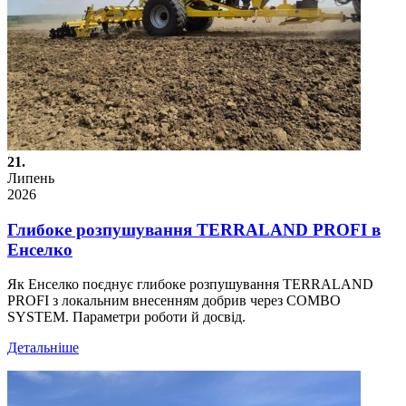
21.
Липень
2026
Глибоке розпушування TERRALAND PROFI в
Енселко
Як Енселко поєднує глибоке розпушування TERRALAND
PROFI з локальним внесенням добрив через COMBO
SYSTEM. Параметри роботи й досвід.
Детальніше