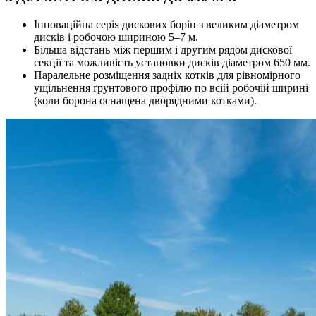
Інноваційна серія дискових борін з великим діаметром
дисків і робочою шириною 5–7 м.
Більша відстань між першим і другим рядом дискової
секції та можливість установки дисків діаметром 650 мм.
Паралельне розміщення задніх котків для рівномірного
ущільнення ґрунтового профілю по всій робочій ширині
(коли борона оснащена дворядними котками).