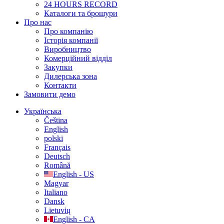
24 HOURS RECORD
Каталоги та брошури
Про нас
Про компанію
Історія компанії
Виробництво
Комерційний відділ
Закупки
Дилерська зона
Контакти
Замовити демо
Українська
Čeština
English
polski
Français
Deutsch
Română
English - US
Magyar
Italiano
Dansk
Lietuvių
English - CA