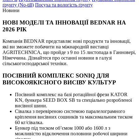
ґрунту (No-till)
Посуха та вологість ґрунту
Новини
НОВІ МОДЕЛІ ТА ІННОВАЦІЇ BEDNAR НА
2026 РІК
Компанія BEDNAR представляє нові продукти та інновації,
які ви зможете побачити на міжнародній виставці
AGRITECHNICA, що пройде з 9 по 15 листопада в Ганновері,
Німеччина. Дізнайтеся про останні новини в галузі
сільськогосподарської техніки.
ПОСІВНИЙ КОМПЛЕКС SONIQ ДЛЯ
ВИСОКОЯКІСНОГО ВИСІВУ КУЛЬТУР
Посівний комплекс на базі ротаційної фрези KATOR
KN, бункера SEED BOX SB та спеціально розробленої
висівної шини.
Сівалка з перевіреною системою паралелограмного
кріплення висівних сошників та максимальним тиском
60 кг/сівалка.
Бункер під тиском об’ємом 1000 або 1600 л з
можливістю відключення половини робочої ширини