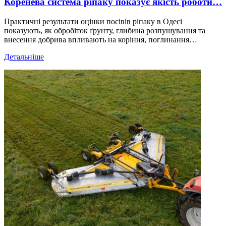
Коренева система ріпаку показує якість роботи…
Практичні результати оцінки посівів ріпаку в Одесі
показують, як обробіток ґрунту, глибина розпушування та
внесення добрива впливають на коріння, поглинання…
Детальніше