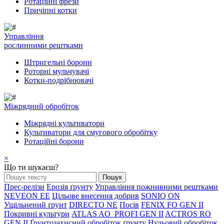
Ротаційні фрези
Причіпні котки
Управління
рослинними рештками
Штригельні борони
Pоторні мульчувачі
Котки-подрібнювачі
Mіжрядний обробіток
Міжрядні культиватори
Культиватори для смугового обробітку
Ротаційні борони
×
Що ти шукаєш?
Прес-релізи
Ерозія ґрунту
Управління пожнивними рештками
NEVEON EE
Цільове внесення добрив
SONIQ ON
Ущільнений ґрунт
DIRECTO NE
Посів
FENIX FO GEN II
Покривні культури
ATLAS AO_PROFI GEN II
ACTROS RO
GEN II
Ґрунтозахисний обробіток ґрунту
Нульовий обробіток