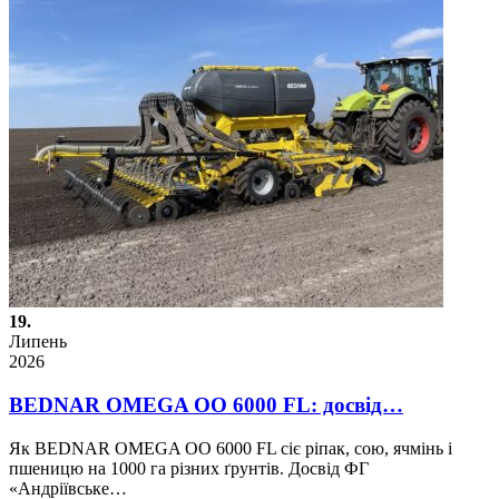
19.
Липень
2026
BEDNAR OMEGA OO 6000 FL: досвід…
Як BEDNAR OMEGA OO 6000 FL сіє ріпак, сою, ячмінь і
пшеницю на 1000 га різних ґрунтів. Досвід ФГ
«Андріївське…