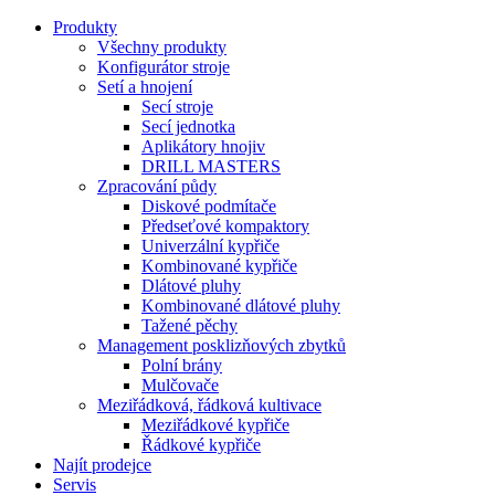
Produkty
Všechny produkty
Konfigurátor stroje
Setí a hnojení
Secí stroje
Secí jednotka
Aplikátory hnojiv
DRILL MASTERS
Zpracování půdy
Diskové podmítače
Předseťové kompaktory
Univerzální kypřiče
Kombinované kypřiče
Dlátové pluhy
Kombinované dlátové pluhy
Tažené pěchy
Management posklizňových zbytků
Polní brány
Mulčovače
Meziřádková, řádková kultivace
Meziřádkové kypřiče
Řádkové kypřiče
Najít prodejce
Servis