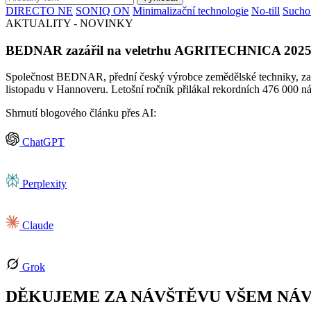
DIRECTO NE
SONIQ ON
Minimalizační technologie
No-till
Sucho
AKTUALITY - NOVINKY
BEDNAR zazářil na veletrhu AGRITECHNICA 202
Společnost BEDNAR, přední český výrobce zemědělské techniky, z
listopadu v Hannoveru. Letošní ročník přilákal rekordních 476 000 náv
Shrnutí blogového článku přes AI:
ChatGPT
Perplexity
Claude
Grok
DĚKUJEME ZA NÁVŠTĚVU VŠEM NÁ