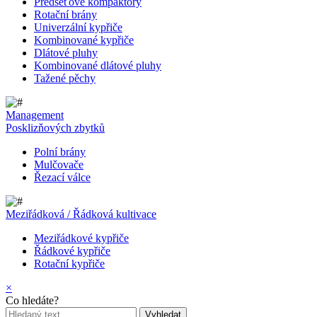
Předseťové kompaktory
Rotační brány
Univerzální kypřiče
Kombinované kypřiče
Dlátové pluhy
Kombinované dlátové pluhy
Tažené pěchy
Management
Posklizňových zbytků
Polní brány
Mulčovače
Řezací válce
Meziřádková / Řádková kultivace
Meziřádkové kypřiče
Řádkové kypřiče
Rotační kypřiče
×
Co hledáte?