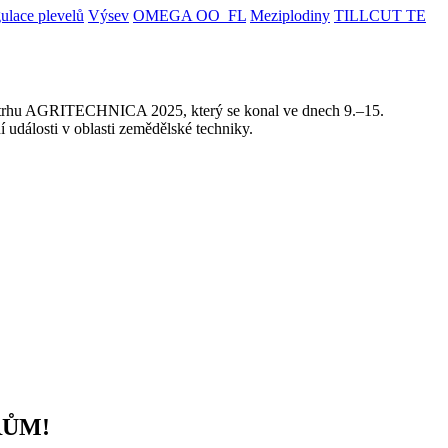
ulace plevelů
Výsev
OMEGA OO_FL
Meziplodiny
TILLCUT TE
etrhu AGRITECHNICA 2025, který se konal ve dnech 9.–15.
 události v oblasti zemědělské techniky.
RŮM!