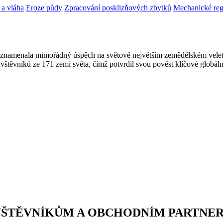
 a vláha
Eroze půdy
Zpracování posklizňových zbytků
Mechanické reg
5
aznamenala mimořádný úspěch na světově největším zemědělském vel
štěvníků ze 171 zemí světa, čímž potvrdil svou pověst klíčové globální
VŠTĚVNÍKŮM A OBCHODNÍM PARTNE