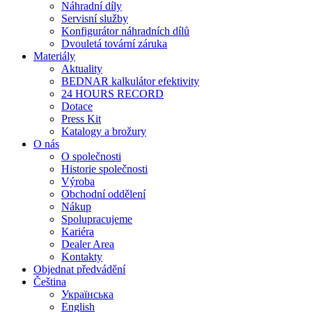
Náhradní díly
Servisní služby
Konfigurátor náhradních dílů
Dvouletá tovární záruka
Materiály
Aktuality
BEDNAR kalkulátor efektivity
24 HOURS RECORD
Dotace
Press Kit
Katalogy a brožury
O nás
O společnosti
Historie společnosti
Výroba
Obchodní oddělení
Nákup
Spolupracujeme
Kariéra
Dealer Area
Kontakty
Objednat předvádění
Čeština
Українська
English