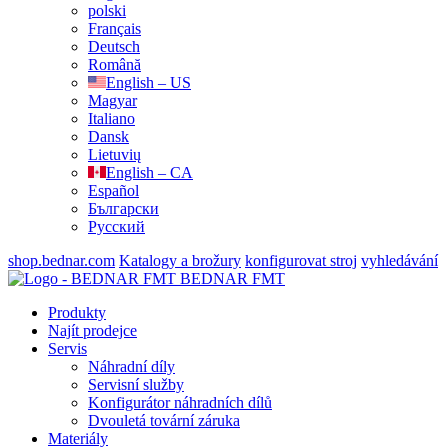
polski
Français
Deutsch
Română
English – US
Magyar
Italiano
Dansk
Lietuvių
English – CA
Español
Български
Русский
shop.bednar.com
Katalogy a brožury
konfigurovat stroj
vyhledávání
BEDNAR FMT
Produkty
Najít prodejce
Servis
Náhradní díly
Servisní služby
Konfigurátor náhradních dílů
Dvouletá tovární záruka
Materiály