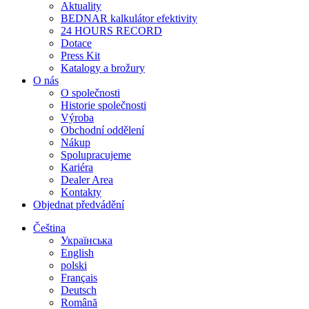
Aktuality
BEDNAR kalkulátor efektivity
24 HOURS RECORD
Dotace
Press Kit
Katalogy a brožury
O nás
O společnosti
Historie společnosti
Výroba
Obchodní oddělení
Nákup
Spolupracujeme
Kariéra
Dealer Area
Kontakty
Objednat předvádění
Čeština
Українська
English
polski
Français
Deutsch
Română