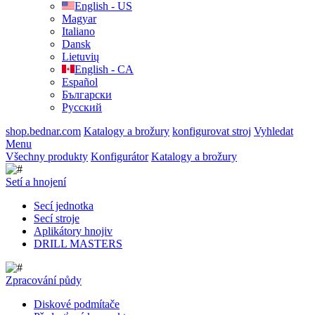
English - US
Magyar
Italiano
Dansk
Lietuvių
English - CA
Español
Български
Русский
shop.bednar.com
Katalogy a brožury
konfigurovat stroj
Vyhledat
Menu
Všechny produkty
Konfigurátor
Katalogy a brožury
Setí a hnojení
Secí jednotka
Secí stroje
Aplikátory hnojiv
DRILL MASTERS
Zpracování půdy
Diskové podmítače