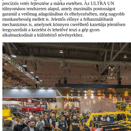
precíziós vetés fejlesztése a márka esetében. Az ULTRA UN
túlnyomásos rendszeren alapul, amely maximális pontosságot
garantál a vetőmag adagolásában és elhelyezésében, még nagyobb
munkasebesség mellett is. Jelentős előnye a felhasználóbarát
mechanizmus is, amelynek könnyen cserélhető kazettája jelentősen
leegyszerűsíti a kezelést és lehetővé teszi a gép gyors
alkalmazkodását a különböző növényekhez.