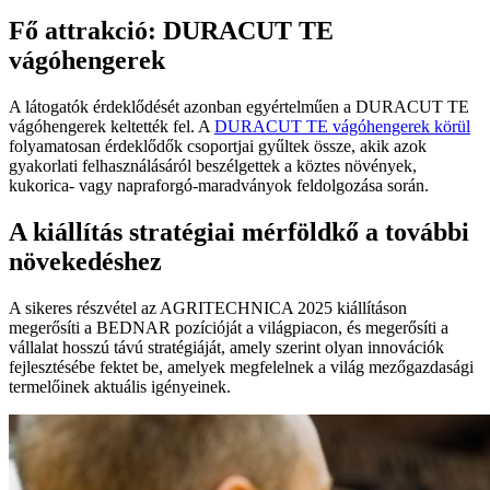
Fő attrakció: DURACUT TE
vágóhengerek
A látogatók érdeklődését azonban egyértelműen a DURACUT TE
vágóhengerek keltették fel. A
DURACUT TE vágóhengerek körül
folyamatosan érdeklődők csoportjai gyűltek össze, akik azok
gyakorlati felhasználásáról beszélgettek a köztes növények,
kukorica- vagy napraforgó-maradványok feldolgozása során.
A kiállítás stratégiai mérföldkő a további
növekedéshez
A sikeres részvétel az AGRITECHNICA 2025 kiállításon
megerősíti a BEDNAR pozícióját a világpiacon, és megerősíti a
vállalat hosszú távú stratégiáját, amely szerint olyan innovációk
fejlesztésébe fektet be, amelyek megfelelnek a világ mezőgazdasági
termelőinek aktuális igényeinek.