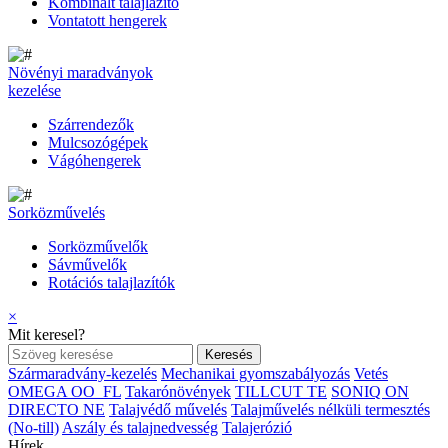
Kombinált talajlazító
Vontatott hengerek
Növényi maradványok
kezelése
Szárrendezők
Mulcsozógépek
Vágóhengerek
Sorközművelés
Sorközművelők
Sávművelők
Rotációs talajlazítók
×
Mit keresel?
Szármaradvány-kezelés
Mechanikai gyomszabályozás
Vetés
OMEGA OO_FL
Takarónövények
TILLCUT TE
SONIQ ON
DIRECTO NE
Talajvédő művelés
Talajművelés nélküli termesztés
(No-till)
Aszály és talajnedvesség
Talajerózió
Hírek