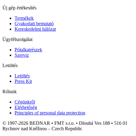
Új gép értékesítés
Termékek
Gyakorlati bemutató
Kereskedelmi hálózat
Ügyfélszolgálat
Pótalkatrészek
Szerviz
Letöltés
Letöltés
Press Kit
Rólunk
Cégünkről
Elérhetőség
Principles of personal data protection
© 1997-2026 BEDNAR • FMT s.r.o. • Dlouhá Ves 188 • 516 01
Rychnov nad Kněžnou – Czech Republic