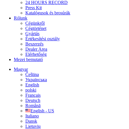
24 HOURS RECORD
Press Kit
Katalógusok és brosúrák
Rólunk
Cégünkről
Cégtörténet
Gyártás
Értékesítési osztály
Beszerzés
Dealer Area
Elérhetőség
Mezei bemutató
Magyar
Čeština
Українська
English
polski
Français
Deutsch
Română
English - US
Italiano
Dansk
Lietuvių