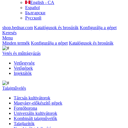
English - CA
Español
Български
Русский
shop.bednar.com
Katalógusok és brosúrák
Konfigurálja a gépet
Keresés
Menu
Minden termék
Konfigurálja a gépet
Katalógusok és brosúrák
Vetés és műtrágyázás
Vetőegység
Vetőgépek
Injektálók
Talajművelés
Tárcsás kultivátorok
Magyágy-előkészítő gépek
Forgóborona
Univerzális kultivátorok
Kombinált talajművelők
Talajlazítók