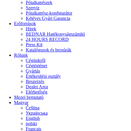
Pótalkatrészek
Szerviz
Pótalkatrész-konfigurátor
Kétéves Gyári Garancia
Erőforrások
Hírek
BEDNAR Hatékonyságszámító
24 HOURS RECORD
Press Kit
Katalógusok és brosúrák
Rólunk
Cégünkről
Cégtörténet
Gyártás
Értékesítési osztály
Beszerzés
Dealer Area
Elérhetőség
Mezei bemutató
Magyar
Čeština
Українська
English
polski
Français