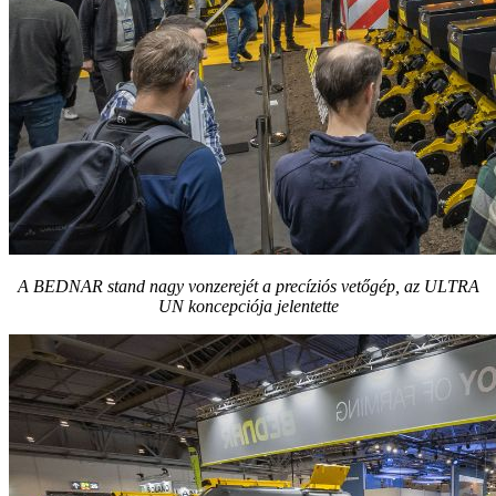
A BEDNAR stand nagy vonzerejét a precíziós vetőgép, az ULTRA
UN koncepciója jelentette