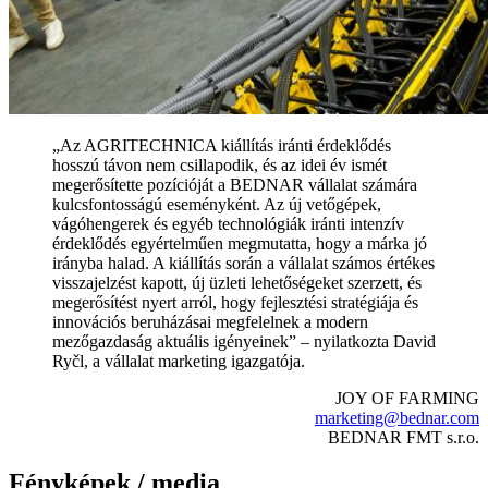
„Az AGRITECHNICA kiállítás iránti érdeklődés
hosszú távon nem csillapodik, és az idei év ismét
megerősítette pozícióját a BEDNAR vállalat számára
kulcsfontosságú eseményként. Az új vetőgépek,
vágóhengerek és egyéb technológiák iránti intenzív
érdeklődés egyértelműen megmutatta, hogy a márka jó
irányba halad. A kiállítás során a vállalat számos értékes
visszajelzést kapott, új üzleti lehetőségeket szerzett, és
megerősítést nyert arról, hogy fejlesztési stratégiája és
innovációs beruházásai megfelelnek a modern
mezőgazdaság aktuális igényeinek” – nyilatkozta David
Ryčl, a vállalat marketing igazgatója.
JOY OF FARMING
marketing@bednar.com
BEDNAR FMT s.r.o.
Fényképek / media