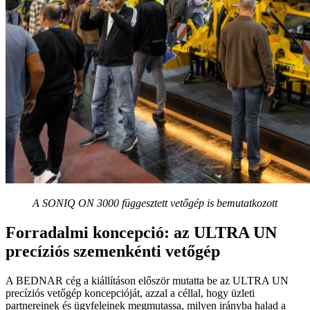
A SONIQ ON 3000 függesztett vetőgép is bemutatkozott
Forradalmi koncepció: az ULTRA UN
precíziós szemenkénti vetőgép
A BEDNAR cég a kiállításon először mutatta be az ULTRA UN
precíziós vetőgép koncepcióját, azzal a céllal, hogy üzleti
partnereinek és ügyfeleinek megmutassa, milyen irányba halad a