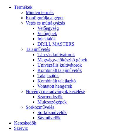
Termékek
Minden termék
Konfigurálja a gépet
Vetés és műtrágyázás
Vetőegység
Vetőgépek
Injektálók
DRILL MASTERS
Talajművelés
Tárcsás kultivátorok
Magyágy-előkészítő gépek
Univerzális kultivátorok
Kombinált talajművelők
Talajlazítók
Kombinált talajlazító
Vontatott hengerek
Növényi maradványok kezelése
Szárrendezők
Mulcsozógépek
Sorközművelés
Sorközművelők
Sávművelők
Kereskedők
Szerviz