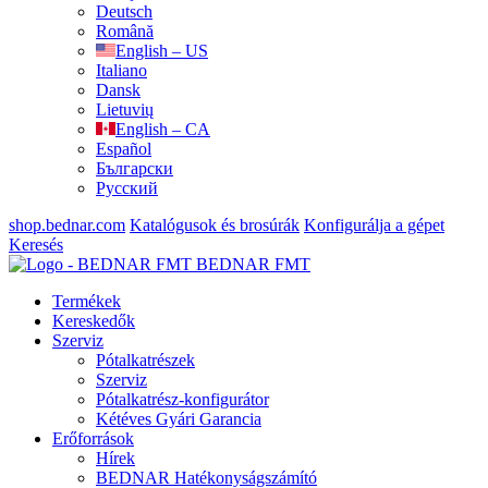
Deutsch
Română
English – US
Italiano
Dansk
Lietuvių
English – CA
Español
Български
Русский
shop.bednar.com
Katalógusok és brosúrák
Konfigurálja a gépet
Keresés
BEDNAR FMT
Termékek
Kereskedők
Szerviz
Pótalkatrészek
Szerviz
Pótalkatrész-konfigurátor
Kétéves Gyári Garancia
Erőforrások
Hírek
BEDNAR Hatékonyságszámító