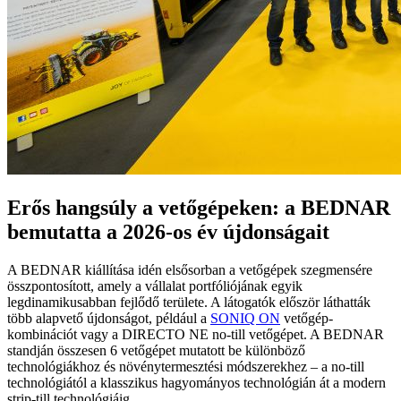
Erős hangsúly a vetőgépeken: a BEDNAR
bemutatta a 2026-os év újdonságait
A BEDNAR kiállítása idén elsősorban a vetőgépek szegmensére
összpontosított, amely a vállalat portfóliójának egyik
legdinamikusabban fejlődő területe. A látogatók először láthatták
több alapvető újdonságot, például a
SONIQ ON
vetőgép-
kombinációt vagy a DIRECTO NE no-till vetőgépet. A BEDNAR
standján összesen 6 vetőgépet mutatott be különböző
technológiákhoz és növénytermesztési módszerekhez – a no-till
technológiától a klasszikus hagyományos technológián át a modern
strip-till technológiáig.