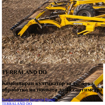
TERRALAND DO
Комбиниран култиватор за дълбока
обработка на почвата до 45 сантиметра
Конфигурирайте
Брошура
Видео
TERRALAND DO