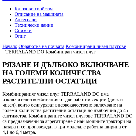
Ключови свойства
Описание на машината
Аксесоари
Tехнически данни
Снимки
Опит
Начало
Обработка на почвата
Kомбинирани чизел плугове
TERRALAND DO Комбиниран чизел плуг
РЯЗАНЕ И ДЪЛБОКО ВКЛЮЧВАНЕ
НА ГОЛЕМИ КОЛИЧЕСТВА
РАСТИТЕЛНИ ОСТАТЪЦИ
Комбинираният чизел плуг TERRALAND DO има
изключителна комбинация от две работни секции (диск и
чизел), които осигуряват висококачествено включване на
големи количества растителни остатъци до дълбочина до 45
сантиметра. Комбинираните чизел плугове TERRALAND DO
са предназначени за агрегатиране с най-мощните трактори на
пазара и се произвеждат в три модела, с работна ширина от
4,1 до 6,4 метра.