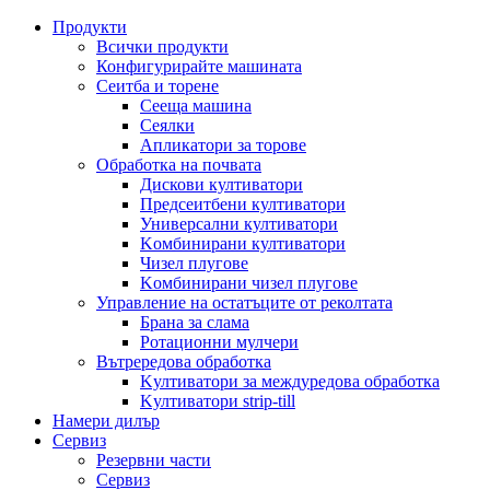
Продукти
Всички продукти
Конфигурирайте машината
Сеитба и торене
Cееща машина
Cеялки
Апликатори за торове
Обработка на почвата
Дискови култиватори
Предсеитбени култиватори
Универсални култиватори
Kомбинирани култиватори
Чизел плугове
Kомбинирани чизел плугове
Управление на остатъците от реколтата
Брана за слама
Pотационни мулчери
Вътрередова обработка
Kултиватори за междуредова обработка
Kултиватори strip-till
Намери дилър
Сервиз
Резервни части
Сервиз