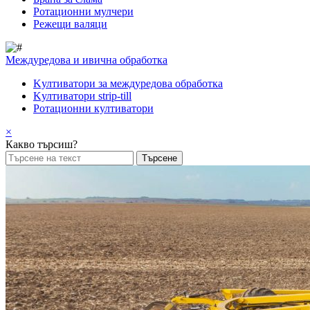
Pотационни мулчери
Режещи валяци
Междуредова и ивична обработка
Kултиватори за междуредова обработка
Kултиватори strip-till
Ротационни култиватори
×
Какво търсиш?