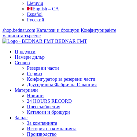
Lietuvių
English – CA
Español
Русский
shop.bednar.com
Каталози и брошури
Конфигурирайте
машината
търсене
BEDNAR FMT
Продукти
Намери дилър
Сервиз
Резервни части
Сервиз
Конфигуратор за резервни части
Двугодишна Фабрична Гаранция
Материали
Новини
24 HOURS RECORD
Прессъобщения
Каталози и брошури
За нас
За компанията
История на компанията
Производство