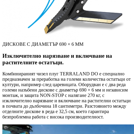
ДИСКОВЕ С ДИАМЕТЪР 690 × 6 ММ
Изключително нарязване и включване на
растителните остатъци.
Комбинираният чизел плуг TERRALAND DO е специално
предназначен за преработка на големи количества остатъци от
култури, например след царевицата. Оборудван е с два реда
големи назъбени дискове с диаметър 690 × 6 мм и независим
монтаж, и защита NON-STOP с налягане 270 кг, с
изключително нарязване и включване на растителни остатъци
в почвата до дълбочина 18 сантиметри. Разстоянието между
отделните дискове в реда е 32,5 см, което гарантира
безпроблемна работа с висока производителност.