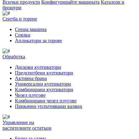
Всички продукти
Конфигурирайте машината
Каталози и
брошури
Сеитба и торене
Cееща машина
Cеялки
Апликатори за торове
Обработка
Дискови култиватори
Предсеитбени култиватори
Активна брана
Универсални култиватори
Kомбинирани култиватори
Чизел плугове
Kомбинирани чизел плугове
Прикачни уплътняващи валяци
Управление на
растителните остатъци
Брана за слама