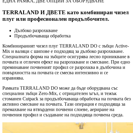
ЕДНА РАМКА, ДВЕ ОПЦИИ ЗА ОБОРУДВАНЕ
TERRALAND И ДВЕТЕ като комбиниран чизел
плуг или професионален продълбочител.
Дълбоко разрохкване
Продълбочаваща обработка
Комбинираният чизел плуг TERRALAND DO с зъбци Active-
Mix и валяци с шипове е подходящ за дълбоко разрохкване.
Специалната форма на зъбците осигурява лесно проникване в
почвата и отличен ефект на разрохкване и смесване. При едно
преминаване почвеният профил се разрохква в дълбочина и
повърхността на почвата се смесва интензивно и се
изравнява.
Рамката TERRALAND DO може да бъде оборудвана със
специални зъбци Zero-Mix, с отрицателен ъгъл, и тежък
стоманен Cutpack за продълбочаваща обработка на почвата без
активно смесване на почвата. Тази операция е подходяща за
премахване на втвърдени почвени слоеве, аериране на
почвения профил и създаване на подходяща почвена среда.