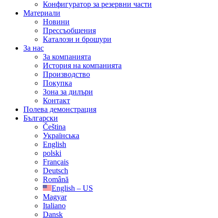
Конфигуратор за резервни части
Материали
Новини
Прессъобщения
Каталози и брошури
За нас
За компанията
История на компанията
Производство
Покупка
Зона за дилъри
Контакт
Полева демонстрация
Български
Čeština
Українська
English
polski
Français
Deutsch
Română
English – US
Magyar
Italiano
Dansk