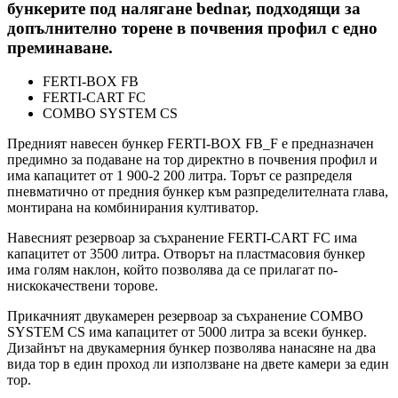
бункерите под налягане bednar, подходящи за
допълнително торене в почвения профил с едно
преминаване.
FERTI-BOX FB
FERTI-CART FC
COMBO SYSTEM CS
Предният навесен бункер FERTI-BOX FB_F е предназначен
предимно за подаване на тор директно в почвения профил и
има капацитет от 1 900-2 200 литра. Торът се разпределя
пневматично от предния бункер към разпределителната глава,
монтирана на комбинирания култиватор.
Навесният резервоар за съхранение FERTI-CART FC има
капацитет от 3500 литра. Отворът на пластмасовия бункер
има голям наклон, който позволява да се прилагат по-
нискокачествени торове.
Прикачният двукамерен резервоар за съхранение COMBO
SYSTEM CS има капацитет от 5000 литра за всеки бункер.
Дизайнът на двукамерния бункер позволява нанасяне на два
вида тор в един проход ли използване на двете камери за един
тор.