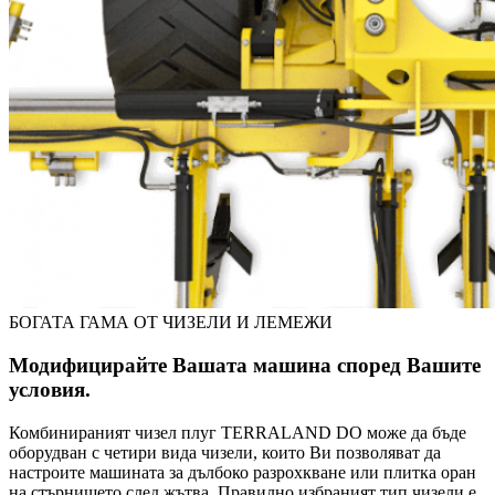
БОГАТА ГАМА ОТ ЧИЗЕЛИ И ЛЕМЕЖИ
Модифицирайте Вашата машина според Вашите
условия.
Комбинираният чизел плуг TERRALAND DO може да бъде
оборудван с четири вида чизели, които Ви позволяват да
настроите машината за дълбоко разрохкване или плитка оран
на стърнището след жътва. Правилно избраният тип чизели е