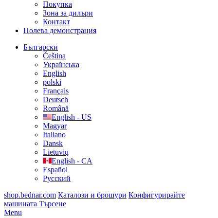
Покупка
Зона за дилъри
Контакт
Полева демонстрация
Български
Čeština
Українська
English
polski
Français
Deutsch
Română
English - US
Magyar
Italiano
Dansk
Lietuvių
English - CA
Español
Русский
shop.bednar.com
Каталози и брошури
Конфигурирайте
машината
Търсене
Menu