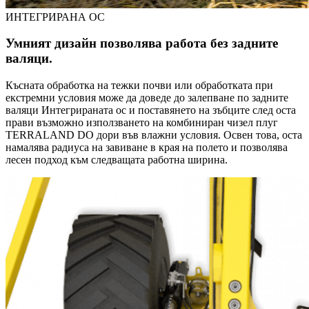
ИНТЕГРИРАНА ОС
Умният дизайн позволява работа без задните
валяци.
Късната обработка на тежки почви или обработката при
екстремни условия може да доведе до залепване по задните
валяци Интегрираната ос и поставянето на зъбците след оста
прави възможно използването на комбиниран чизел плуг
TERRALAND DO дори във влажни условия. Освен това, оста
намалява радиуса на завиване в края на полето и позволява
лесен подход към следващата работна ширина.