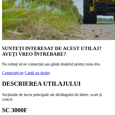
SUNTEȚI INTERESAT DE ACEST UTILAJ?
AVEȚI VREO ÎNTREBARE?
Nu ezitați să ne contactați sau găsiți dealerul pentru zona dvs.
Contactați-ne
Caută un dealer
DESCRIEREA UTILAJULUI
Secțiunile de lucru principale ale tăvălugului de tăiere, scurt și
concis.
SC 3000F