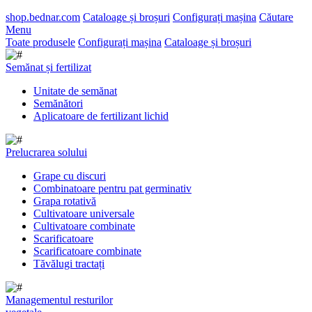
shop.bednar.com
Cataloage și broșuri
Configurați mașina
Căutare
Menu
Toate produsele
Configurați mașina
Cataloage și broșuri
Semănat și fertilizat
Unitate de semănat
Semănători
Aplicatoare de fertilizant lichid
Prelucrarea solului
Grape cu discuri
Combinatoare pentru pat germinativ
Grapa rotativă
Cultivatoare universale
Cultivatoare combinate
Scarificatoare
Scarificatoare combinate
Tăvălugi tractați
Managementul resturilor