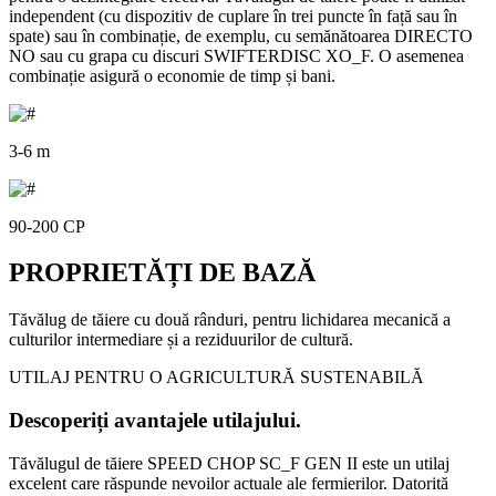
independent (cu dispozitiv de cuplare în trei puncte în față sau în
spate) sau în combinație, de exemplu, cu semănătoarea DIRECTO
NO sau cu grapa cu discuri SWIFTERDISC XO_F. O asemenea
combinație asigură o economie de timp și bani.
3-6 m
90-200 CP
PROPRIETĂȚI DE BAZĂ
Tăvălug de tăiere cu două rânduri, pentru lichidarea mecanică a
culturilor intermediare și a reziduurilor de cultură.
UTILAJ PENTRU O AGRICULTURĂ SUSTENABILĂ
Descoperiți avantajele utilajului.
Tăvălugul de tăiere SPEED CHOP SC_F GEN II este un utilaj
excelent care răspunde nevoilor actuale ale fermierilor. Datorită