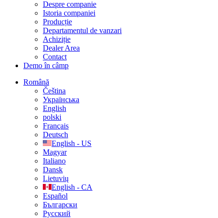
Despre companie
Istoria companiei
Producție
Departamentul de vanzari
Achiziție
Dealer Area
Contact
Demo în câmp
Română
Čeština
Українська
English
polski
Français
Deutsch
English - US
Magyar
Italiano
Dansk
Lietuvių
English - CA
Español
Български
Русский