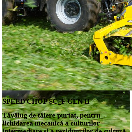
SPEED CHOP SC_F GEN II
Tăvălug de tăiere purtat, pentru
lichidarea mecanică a culturilor
intermediare și a reziduurilor de cultură.