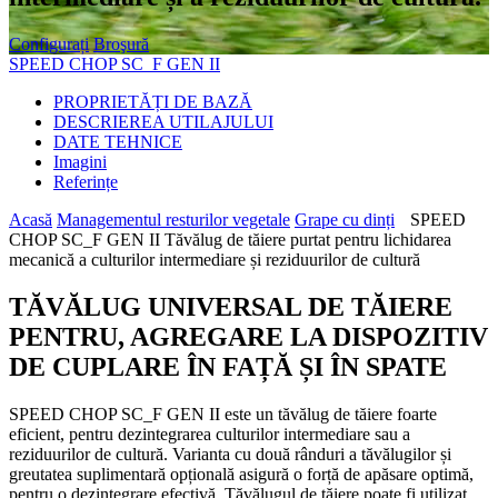
Configurați
Broşură
SPEED CHOP SC_F GEN II
PROPRIETĂȚI DE BAZĂ
DESCRIEREA UTILAJULUI
DATE TEHNICE
Imagini
Referințe
Acasă
Managementul resturilor vegetale
Grape cu dinți
SPEED
CHOP SC_F GEN II Tăvălug de tăiere purtat pentru lichidarea
mecanică a culturilor intermediare și reziduurilor de cultură
TĂVĂLUG UNIVERSAL DE TĂIERE
PENTRU, AGREGARE LA DISPOZITIV
DE CUPLARE ÎN FAȚĂ ȘI ÎN SPATE
SPEED CHOP SC_F GEN II este un tăvălug de tăiere foarte
eficient, pentru dezintegrarea culturilor intermediare sau a
reziduurilor de cultură. Varianta cu două rânduri a tăvălugilor și
greutatea suplimentară opțională asigură o forță de apăsare optimă,
pentru o dezintegrare efectivă. Tăvălugul de tăiere poate fi utilizat