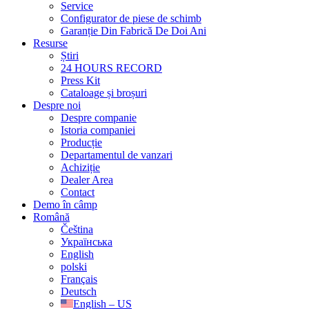
Service
Configurator de piese de schimb
Garanție Din Fabrică De Doi Ani
Resurse
Știri
24 HOURS RECORD
Press Kit
Cataloage și broșuri
Despre noi
Despre companie
Istoria companiei
Producție
Departamentul de vanzari
Achiziție
Dealer Area
Contact
Demo în câmp
Română
Čeština
Українська
English
polski
Français
Deutsch
English – US