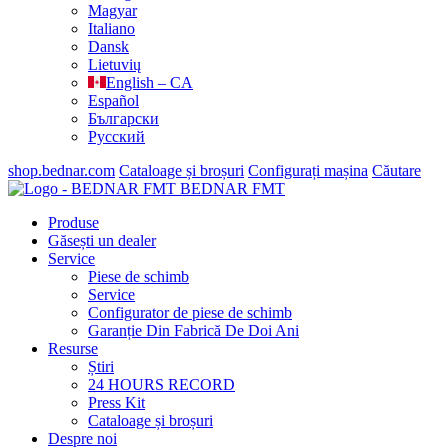
Magyar
Italiano
Dansk
Lietuvių
English – CA
Español
Български
Русский
shop.bednar.com
Cataloage și broșuri
Configurați mașina
Căutare
BEDNAR FMT
Produse
Găsești un dealer
Service
Piese de schimb
Service
Configurator de piese de schimb
Garanție Din Fabrică De Doi Ani
Resurse
Știri
24 HOURS RECORD
Press Kit
Cataloage și broșuri
Despre noi