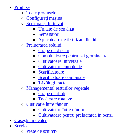
Produse
Toate produsele
Configurați mașina
Semănat și fertilizat
Unitate de semănat
Semănători
Aplicatoare de fertilizant lichid
Prelucrarea solului
Grape cu discuri
Combinatoare pentru pat germinativ
Cultivatoare universale
Cultivatoare combinate
Scarificatoare
Scarificatoare combinate
Tăvălugi tractați
Managementul resturilor vegetale
Grape cu dinți
Tocătoare rotative
Cultivație între rânduri
Cultivatoare între rânduri
Cultivatoare pentru prelucrarea în benzi
Găsești un dealer
Service
Piese de schimb