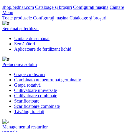
shop.bednar.com
Cataloage și broșuri
Configurați mașina
Căutare
Menu
Toate produsele
Configurați mașina
Cataloage și broșuri
Semănat și fertilizat
Unitate de semănat
Semănători
Aplicatoare de fertilizant lichid
Prelucrarea solului
Grape cu discuri
Combinatoare pentru pat germinativ
Grapa rotativă
Cultivatoare universale
Cultivatoare combinate
Scarificatoare
Scarificatoare combinate
Tăvălugi tractați
Managementul resturilor