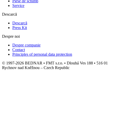
Piese de schimb
Service
Descarcă
Descarcă
Press Kit
Despre noi
Despre companie
Contact
Principles of personal data protection
© 1997-2026 BEDNAR • FMT s.r.o. • Dlouhá Ves 188 • 516 01
Rychnov nad Kněžnou – Czech Republic