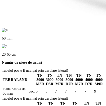
60 mm
20-65 cm
Număr de piese de uzură
Tabelul poate fi navigat prin derulare laterală.
TN
TN
TN
TN
TN
TN
TN
TERRALAND
3000
3000
3000
3000
4000
4000
4000
M5R
D5R
M7R
D7R
M7R
D7R
M9R
Daltă pasivă de
buc.
5
5
7
7
7
7
9
60 mm
Tabelul poate fi navigat prin derulare laterală.
TN
TN
TN
TN
TN
TN