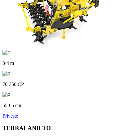
3-4 m
70-350 CP
55-65 cm
Privește
TERRALAND TO