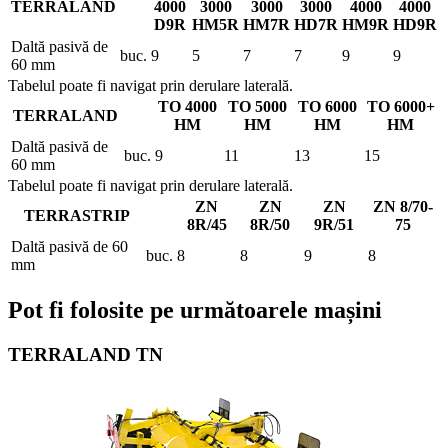
TERRALAND
4000
3000
3000
3000
4000
4000
D9R
HM5R
HM7R
HD7R
HM9R
HD9R
Daltă pasivă de
buc.
9
5
7
7
9
9
60 mm
Tabelul poate fi navigat prin derulare laterală.
TO 4000
TO 5000
TO 6000
TO 6000+
TERRALAND
HM
HM
HM
HM
Daltă pasivă de
buc.
9
11
13
15
60 mm
Tabelul poate fi navigat prin derulare laterală.
ZN
ZN
ZN
ZN 8/70-
TERRASTRIP
8R/45
8R/50
9R/51
75
Daltă pasivă de 60
buc.
8
8
9
8
mm
Pot fi folosite pe următoarele mașini
TERRALAND TN