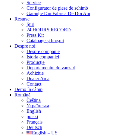
Service
Configurator de piese de schimb
Garanție Din Fabrică De Doi Ani
Resurse
Știri
24 HOURS RECORD
Press Kit
Cataloage și broșuri
Despre noi
Despre companie
Istoria companiei
Producție
Departamentul de vanzari
Achiziție
Dealer Area
Contact
Demo în câmp
Română
Čeština
Українська
English
polski
Français
Deutsch
English – US