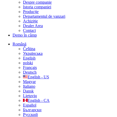
Despre companie
Istoria companiei
Producție
Departamentul de vanzari
Achiziție
Dealer Area
Contact
Demo în câmp
Română
Čeština
Українська
English
polski
Français
Deutsch
English - US
Magyar
Italiano
Dansk
Lietuvių
English - CA
Español
Български
Русский