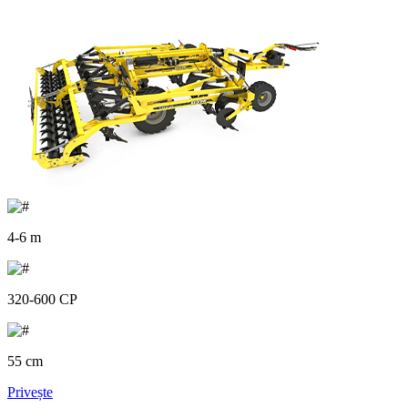
4-6 m
320-600 CP
55 cm
Privește