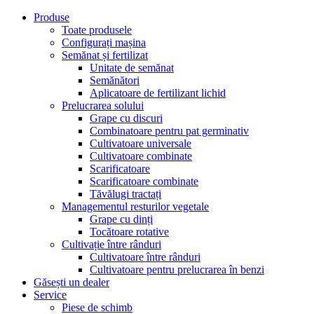
Produse
Toate produsele
Configurați mașina
Semănat și fertilizat
Unitate de semănat
Semănători
Aplicatoare de fertilizant lichid
Prelucrarea solului
Grape cu discuri
Combinatoare pentru pat germinativ
Cultivatoare universale
Cultivatoare combinate
Scarificatoare
Scarificatoare combinate
Tăvălugi tractați
Managementul resturilor vegetale
Grape cu dinți
Tocătoare rotative
Cultivație între rânduri
Cultivatoare între rânduri
Cultivatoare pentru prelucrarea în benzi
Găsești un dealer
Service
Piese de schimb