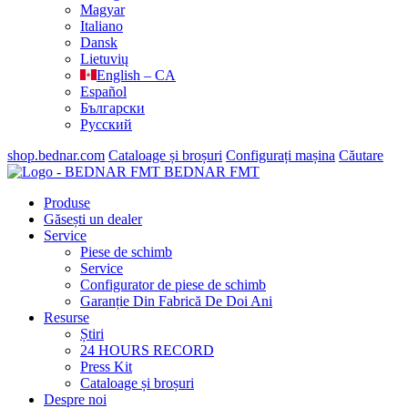
Magyar
Italiano
Dansk
Lietuvių
English – CA
Español
Български
Русский
shop.bednar.com
Cataloage și broșuri
Configurați mașina
Căutare
BEDNAR FMT
Produse
Găsești un dealer
Service
Piese de schimb
Service
Configurator de piese de schimb
Garanție Din Fabrică De Doi Ani
Resurse
Știri
24 HOURS RECORD
Press Kit
Cataloage și broșuri
Despre noi