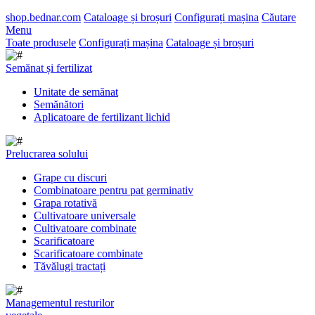
shop.bednar.com
Cataloage și broșuri
Configurați mașina
Căutare
Menu
Toate produsele
Configurați mașina
Cataloage și broșuri
Semănat și fertilizat
Unitate de semănat
Semănători
Aplicatoare de fertilizant lichid
Prelucrarea solului
Grape cu discuri
Combinatoare pentru pat germinativ
Grapa rotativă
Cultivatoare universale
Cultivatoare combinate
Scarificatoare
Scarificatoare combinate
Tăvălugi tractați
Managementul resturilor