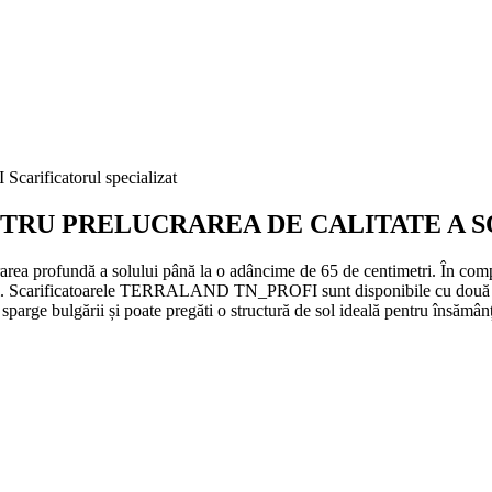
ificatorul specializat
NTRU PRELUCRAREA DE CALITATE A 
rea profundă a solului până la o adâncime de 65 de centimetri. Î
lți. Scarificatoarele TERRALAND TN_PROFI sunt disponibile cu două lățim
 sparge bulgării și poate pregăti o structură de sol ideală pentru însămân