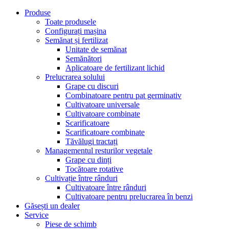
Produse
Toate produsele
Configurați mașina
Semănat și fertilizat
Unitate de semănat
Semănători
Aplicatoare de fertilizant lichid
Prelucrarea solului
Grape cu discuri
Combinatoare pentru pat germinativ
Cultivatoare universale
Cultivatoare combinate
Scarificatoare
Scarificatoare combinate
Tăvălugi tractați
Managementul resturilor vegetale
Grape cu dinți
Tocătoare rotative
Cultivație între rânduri
Cultivatoare între rânduri
Cultivatoare pentru prelucrarea în benzi
Găsești un dealer
Service
Piese de schimb