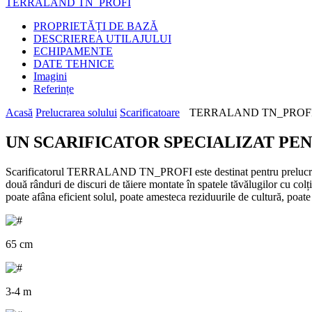
TERRALAND TN_PROFI
PROPRIETĂȚI DE BAZĂ
DESCRIEREA UTILAJULUI
ECHIPAMENTE
DATE TEHNICE
Imagini
Referințe
Acasă
Prelucrarea solului
Scarificatoare
TERRALAND TN_PROFI Scar
UN SCARIFICATOR SPECIALIZAT PE
Scarificatorul TERRALAND TN_PROFI este destinat pentru prelucra
două rânduri de discuri de tăiere montate în spatele tăvălugilor cu co
poate afâna eficient solul, poate amesteca reziduurile de cultură, poate
65 cm
3-4 m