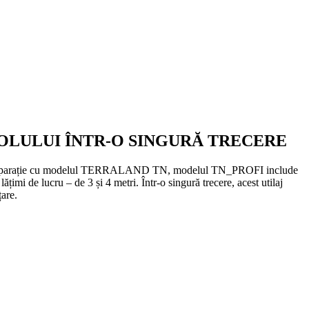
SOLULUI ÎNTR-O SINGURĂ TRECERE
n comparație cu modelul TERRALAND TN, modelul TN_PROFI include
i de lucru – de 3 și 4 metri. Într-o singură trecere, acest utilaj
țare.