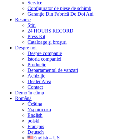
Service
Configurator de piese de schimb
Garanție Din Fabrică De Doi Ani
Resurse
Știri
24 HOURS RECORD
Press Kit
Cataloage și broșuri
Despre noi
Despre companie
Istoria companiei
Producție
Departamentul de vanzari
Achiziție
Dealer Area
Contact
Demo în câmp
Română
Čeština
Українська
English
polski
Français
Deutsch
English – US