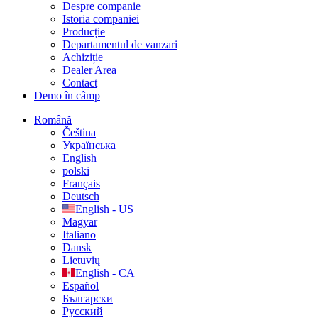
Despre companie
Istoria companiei
Producție
Departamentul de vanzari
Achiziție
Dealer Area
Contact
Demo în câmp
Română
Čeština
Українська
English
polski
Français
Deutsch
English - US
Magyar
Italiano
Dansk
Lietuvių
English - CA
Español
Български
Русский