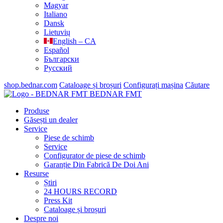
Magyar
Italiano
Dansk
Lietuvių
English – CA
Español
Български
Русский
shop.bednar.com
Cataloage și broșuri
Configurați mașina
Căutare
BEDNAR FMT
Produse
Găsești un dealer
Service
Piese de schimb
Service
Configurator de piese de schimb
Garanție Din Fabrică De Doi Ani
Resurse
Știri
24 HOURS RECORD
Press Kit
Cataloage și broșuri
Despre noi