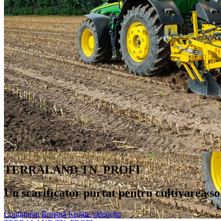
TERRALAND TN_PROFI
Un scarificator purtat pentru cultivarea so
Configurați
Broşură
Redare videoclip