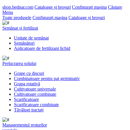
shop.bednar.com
Cataloage și broșuri
Configurați mașina
Căutare
Menu
Toate produsele
Configurați mașina
Cataloage și broșuri
Semănat și fertilizat
Unitate de semănat
Semănători
Aplicatoare de fertilizant lichid
Prelucrarea solului
Grape cu discuri
Combinatoare pentru pat germinativ
Grapa rotativă
Cultivatoare universale
Cultivatoare combinate
Scarificatoare
Scarificatoare combinate
Tăvălugi tractați
Managementul resturilor