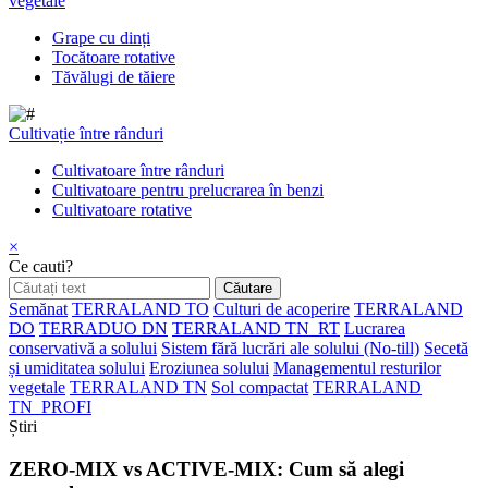
vegetale
Grape cu dinți
Tocătoare rotative
Tăvălugi de tăiere
Cultivație între rânduri
Cultivatoare între rânduri
Cultivatoare pentru prelucrarea în benzi
Cultivatoare rotative
×
Ce cauti?
Semănat
TERRALAND TO
Culturi de acoperire
TERRALAND
DO
TERRADUO DN
TERRALAND TN_RT
Lucrarea
conservativă a solului
Sistem fără lucrări ale solului (No-till)
Secetă
și umiditatea solului
Eroziunea solului
Managementul resturilor
vegetale
TERRALAND TN
Sol compactat
TERRALAND
TN_PROFI
Știri
ZERO-MIX vs ACTIVE-MIX: Cum să alegi