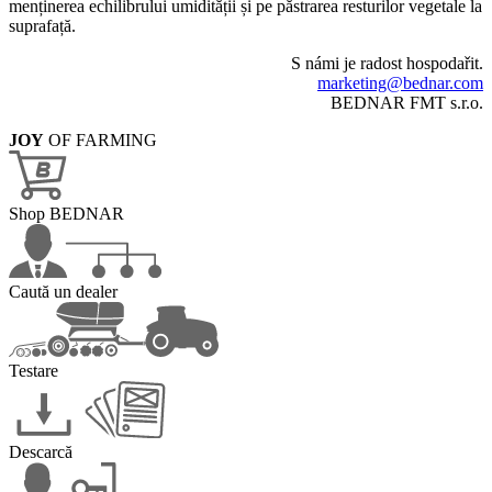
menținerea echilibrului umidității și pe păstrarea resturilor vegetale la
suprafață.
S námi je radost hospodařit.
marketing@bednar.com
BEDNAR FMT s.r.o.
JOY
OF FARMING
Shop BEDNAR
Caută un dealer
Testare
Descarcă