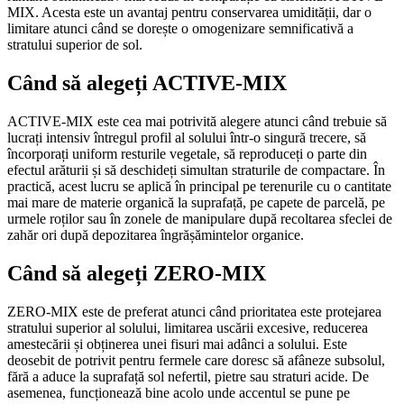
MIX. Acesta este un avantaj pentru conservarea umidității, dar o
limitare atunci când se dorește o omogenizare semnificativă a
stratului superior de sol.
Când să alegeți ACTIVE-MIX
ACTIVE-MIX este cea mai potrivită alegere atunci când trebuie să
lucrați intensiv întregul profil al solului într-o singură trecere, să
încorporați uniform resturile vegetale, să reproduceți o parte din
efectul arăturii și să deschideți simultan straturile de compactare. În
practică, acest lucru se aplică în principal pe terenurile cu o cantitate
mai mare de materie organică la suprafață, pe capete de parcelă, pe
urmele roților sau în zonele de manipulare după recoltarea sfeclei de
zahăr ori după depozitarea îngrășămintelor organice.
Când să alegeți ZERO-MIX
ZERO-MIX este de preferat atunci când prioritatea este protejarea
stratului superior al solului, limitarea uscării excesive, reducerea
amestecării și obținerea unei fisuri mai adânci a solului. Este
deosebit de potrivit pentru fermele care doresc să afâneze subsolul,
fără a aduce la suprafață sol nefertil, pietre sau straturi acide. De
asemenea, funcționează bine acolo unde accentul se pune pe