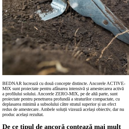
BEDNAR lucrează cu două concepte distincte. Ancorele ACTIVE-
MIX sunt proiectate pentru afânarea intensivă și amestecarea activă
a profilului solului. Ancorele ZERO-MIX, pe de altă parte, sunt
proiectate pentru penetrarea profundă a straturilor compactate, cu
deplasarea minimă a subsolului către stratul superior și un efect
redus de amestecare. Ambele soluții vizează același obiectiv, dar nu
produc același rezultat.
De ce tipul de ancoră contează mai mult