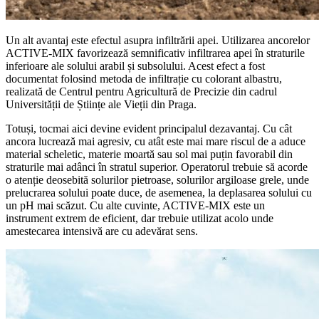
Un alt avantaj este efectul asupra infiltrării apei. Utilizarea ancorelor
ACTIVE-MIX favorizează semnificativ infiltrarea apei în straturile
inferioare ale solului arabil și subsolului. Acest efect a fost
documentat folosind metoda de infiltrație cu colorant albastru,
realizată de Centrul pentru Agricultură de Precizie din cadrul
Universității de Științe ale Vieții din Praga.
Totuși, tocmai aici devine evident principalul dezavantaj. Cu cât
ancora lucrează mai agresiv, cu atât este mai mare riscul de a aduce
material scheletic, materie moartă sau sol mai puțin favorabil din
straturile mai adânci în stratul superior. Operatorul trebuie să acorde
o atenție deosebită solurilor pietroase, solurilor argiloase grele, unde
prelucrarea solului poate duce, de asemenea, la deplasarea solului cu
un pH mai scăzut. Cu alte cuvinte, ACTIVE-MIX este un
instrument extrem de eficient, dar trebuie utilizat acolo unde
amestecarea intensivă are cu adevărat sens.