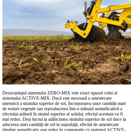
Dezavantajul sistemului ZERO-MIX este exact opusul celui al
sistemului ACTIVE-MIX. Dacă este necesară o amestecare
intensivă a stratului superior de sol, încorporarea unor cantități mari
de resturi vegetale sau reproducerea într-o măsură semnificativă a
efectului arăturii în stratul superior al solului, efectul acestuia va fi
mai redus. Deși lucrul la adâncimea stratului superior de sol duce la
aducerea unei cantități de sol la suprafață, efectul de amestecare
rămâne semnificativ mai redus în comparație cu sistemul ACTIVE-