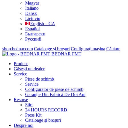
Magyar
Italiano
Dansk
Lietuvių
English – CA
Español
Български
Русский
shop.bednar.com
Cataloage și broșuri
Configurați mașina
Căutare
BEDNAR FMT
Produse
Găsești un dealer
Service
Piese de schimb
Service
Configurator de piese de schimb
Garanție Din Fabrică De Doi Ani
Resurse
Știri
24 HOURS RECORD
Press Kit
Cataloage și broșuri
Despre noi