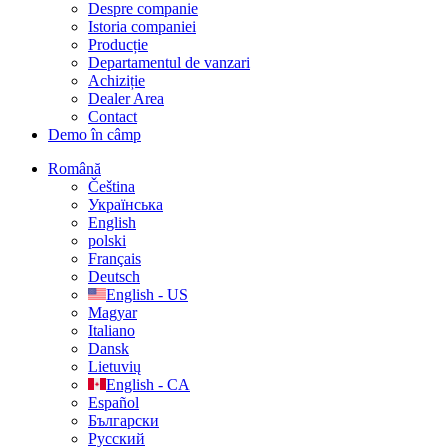
Despre companie
Istoria companiei
Producție
Departamentul de vanzari
Achiziție
Dealer Area
Contact
Demo în câmp
Română
Čeština
Українська
English
polski
Français
Deutsch
English - US
Magyar
Italiano
Dansk
Lietuvių
English - CA
Español
Български
Русский