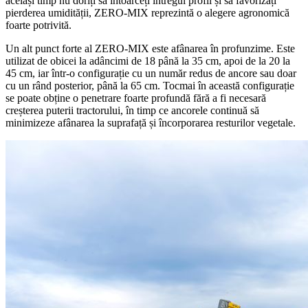
același timp nu doriți să întoarceți întregul profil și să favorizați
pierderea umidității, ZERO-MIX reprezintă o alegere agronomică
foarte potrivită.
Un alt punct forte al ZERO-MIX este afânarea în profunzime. Este
utilizat de obicei la adâncimi de 18 până la 35 cm, apoi de la 20 la
45 cm, iar într-o configurație cu un număr redus de ancore sau doar
cu un rând posterior, până la 65 cm. Tocmai în această configurație
se poate obține o penetrare foarte profundă fără a fi necesară
creșterea puterii tractorului, în timp ce ancorele continuă să
minimizeze afânarea la suprafață și încorporarea resturilor vegetale.