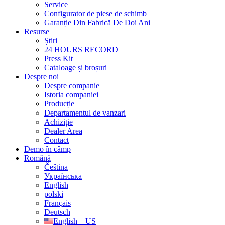
Service
Configurator de piese de schimb
Garanție Din Fabrică De Doi Ani
Resurse
Știri
24 HOURS RECORD
Press Kit
Cataloage și broșuri
Despre noi
Despre companie
Istoria companiei
Producție
Departamentul de vanzari
Achiziție
Dealer Area
Contact
Demo în câmp
Română
Čeština
Українська
English
polski
Français
Deutsch
English – US