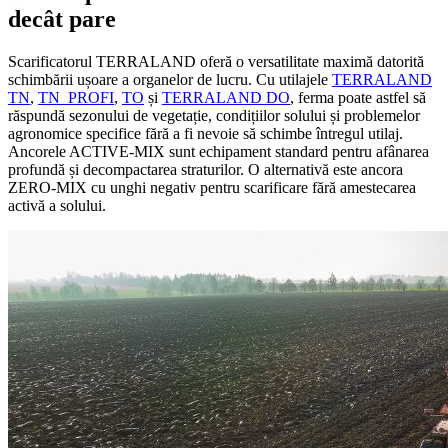
decât pare
Scarificatorul TERRALAND oferă o versatilitate maximă datorită
schimbării ușoare a organelor de lucru. Cu utilajele
TERRALAND
TN
,
TN_PROFI
,
TO
și
TERRALAND DO
, ferma poate astfel să
răspundă sezonului de vegetație, condițiilor solului și problemelor
agronomice specifice fără a fi nevoie să schimbe întregul utilaj.
Ancorele ACTIVE-MIX sunt echipament standard pentru afânarea
profundă și decompactarea straturilor. O alternativă este ancora
ZERO-MIX cu unghi negativ pentru scarificare fără amestecarea
activă a solului.