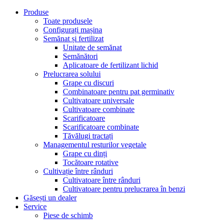
Produse
Toate produsele
Configurați mașina
Semănat și fertilizat
Unitate de semănat
Semănători
Aplicatoare de fertilizant lichid
Prelucrarea solului
Grape cu discuri
Combinatoare pentru pat germinativ
Cultivatoare universale
Cultivatoare combinate
Scarificatoare
Scarificatoare combinate
Tăvălugi tractați
Managementul resturilor vegetale
Grape cu dinți
Tocătoare rotative
Cultivație între rânduri
Cultivatoare între rânduri
Cultivatoare pentru prelucrarea în benzi
Găsești un dealer
Service
Piese de schimb