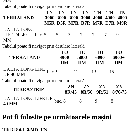
MM
Tabelul poate fi navigat prin derulare laterală.
TN
TN
TN
TN
TN
TN
TN
TERRALAND
3000
3000
3000
3000
4000
4000
4000
M5R
D5R
M7R
D7R
M7R
D7R
M9R
DALTĂ LONG
LIFE DE 40
buc.
5
5
7
7
7
7
9
MM
Tabelul poate fi navigat prin derulare laterală.
TO
TO
TO
TO
TERRALAND
4000
5000
6000
6000+
HM
HM
HM
HM
DALTĂ LONG LIFE
buc.
9
11
13
15
DE 40 MM
Tabelul poate fi navigat prin derulare laterală.
ZN
ZN
ZN
ZN
TERRASTRIP
8R/45
8R/50
9R/51
8/70-75
DALTĂ LONG LIFE DE
buc.
8
8
9
8
40 MM
Pot fi folosite pe următoarele mașini
TERRALAND TN