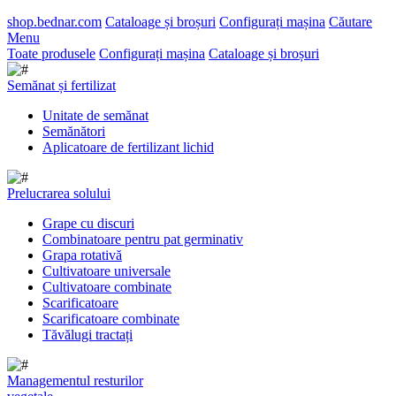
shop.bednar.com
Cataloage și broșuri
Configurați mașina
Căutare
Menu
Toate produsele
Configurați mașina
Cataloage și broșuri
Semănat și fertilizat
Unitate de semănat
Semănători
Aplicatoare de fertilizant lichid
Prelucrarea solului
Grape cu discuri
Combinatoare pentru pat germinativ
Grapa rotativă
Cultivatoare universale
Cultivatoare combinate
Scarificatoare
Scarificatoare combinate
Tăvălugi tractați
Managementul resturilor