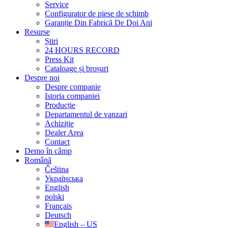
Service
Configurator de piese de schimb
Garanție Din Fabrică De Doi Ani
Resurse
Știri
24 HOURS RECORD
Press Kit
Cataloage și broșuri
Despre noi
Despre companie
Istoria companiei
Producție
Departamentul de vanzari
Achiziție
Dealer Area
Contact
Demo în câmp
Română
Čeština
Українська
English
polski
Français
Deutsch
English – US