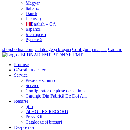
Magyar
Italiano
Dansk
Lietuvių
English – CA
Español
Български
Русский
shop.bednar.com
Cataloage și broșuri
Configurați mașina
Căutare
BEDNAR FMT
Produse
Găsești un dealer
Service
Piese de schimb
Service
Configurator de piese de schimb
Garanție Din Fabrică De Doi Ani
Resurse
Știri
24 HOURS RECORD
Press Kit
Cataloage și broșuri
Despre noi