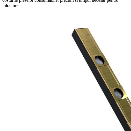
costurile pieselor consumabile, precum și timpul necesar pentru
înlocuire.