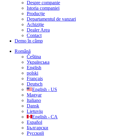
Despre companie
Istoria companiei
Producție
Departamentul de vanzari
Achiziție
Dealer Area
Contact
Demo în câmp
Română
Čeština
Українська
English
polski
Français
Deutsch
English - US
Magyar
Italiano
Dansk
Lietuvių
English - CA
Español
Български
Русский