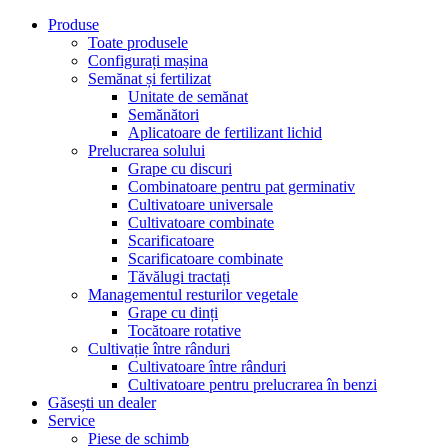
Produse
Toate produsele
Configurați mașina
Semănat și fertilizat
Unitate de semănat
Semănători
Aplicatoare de fertilizant lichid
Prelucrarea solului
Grape cu discuri
Combinatoare pentru pat germinativ
Cultivatoare universale
Cultivatoare combinate
Scarificatoare
Scarificatoare combinate
Tăvălugi tractați
Managementul resturilor vegetale
Grape cu dinți
Tocătoare rotative
Cultivație între rânduri
Cultivatoare între rânduri
Cultivatoare pentru prelucrarea în benzi
Găsești un dealer
Service
Piese de schimb