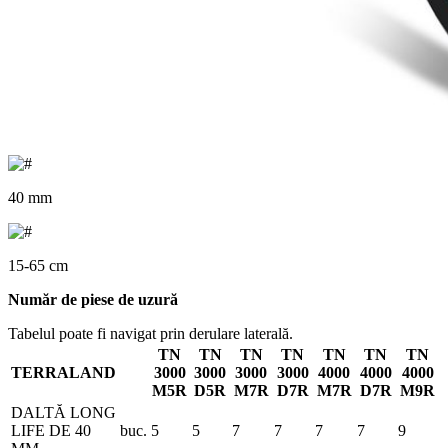
40 mm
15-65 cm
Număr de piese de uzură
Tabelul poate fi navigat prin derulare laterală.
TN
TN
TN
TN
TN
TN
TN
TERRALAND
3000
3000
3000
3000
4000
4000
4000
M5R
D5R
M7R
D7R
M7R
D7R
M9R
DALTĂ LONG
LIFE DE 40
buc.
5
5
7
7
7
7
9