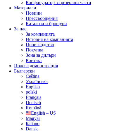
Конфигуратор за резервни части
Материали
Новини
Прессъобщения
Каталози и брошури
За нас
За компанията
История на компанията
Производство
Покупка
Зона за дилъри
Контакт
Полева демонстрация
Български
Čeština
Українська
English
polski
Français
Deutsch
Română
English – US
Magyar
Italiano
Dansk