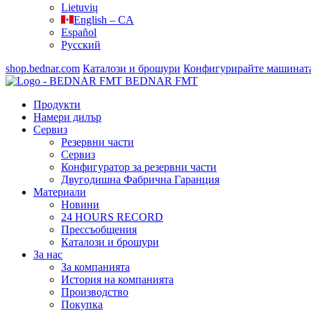
Lietuvių
English – CA
Español
Русский
shop.bednar.com
Каталози и брошури
Конфигурирайте машинат
BEDNAR FMT
Продукти
Намери дилър
Сервиз
Резервни части
Сервиз
Конфигуратор за резервни части
Двугодишна Фабрична Гаранция
Материали
Новини
24 HOURS RECORD
Прессъобщения
Каталози и брошури
За нас
За компанията
История на компанията
Производство
Покупка