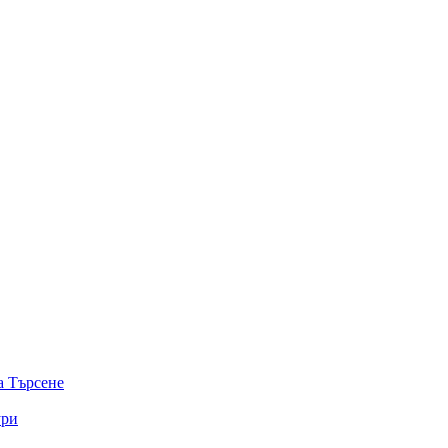
а
Търсене
ури