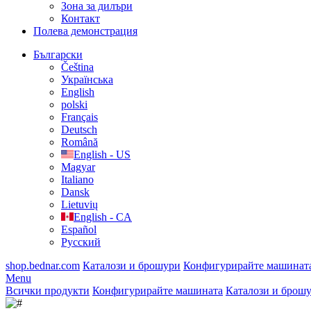
Зона за дилъри
Контакт
Полева демонстрация
Български
Čeština
Українська
English
polski
Français
Deutsch
Română
English - US
Magyar
Italiano
Dansk
Lietuvių
English - CA
Español
Русский
shop.bednar.com
Каталози и брошури
Конфигурирайте машинат
Menu
Всички продукти
Конфигурирайте машината
Каталози и брош