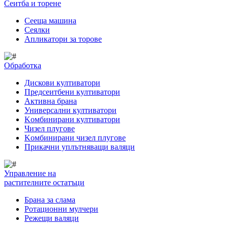
Сеитба и торене
Cееща машина
Cеялки
Апликатори за торове
Обработка
Дискови култиватори
Предсеитбени култиватори
Активна брана
Универсални култиватори
Kомбинирани култиватори
Чизел плугове
Kомбинирани чизел плугове
Прикачни уплътняващи валяци
Управление на
растителните остатъци
Брана за слама
Pотационни мулчери
Режещи валяци