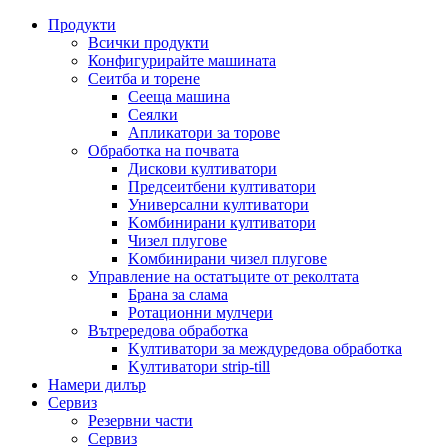
Продукти
Всички продукти
Конфигурирайте машината
Сеитба и торене
Cееща машина
Cеялки
Апликатори за торове
Обработка на почвата
Дискови култиватори
Предсеитбени култиватори
Универсални култиватори
Kомбинирани култиватори
Чизел плугове
Kомбинирани чизел плугове
Управление на остатъците от реколтата
Брана за слама
Pотационни мулчери
Вътрередова обработка
Kултиватори за междуредова обработка
Kултиватори strip-till
Намери дилър
Сервиз
Резервни части
Сервиз