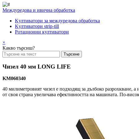
Междуредова и ивична обработка
Kултиватори за междуредова обработка
Kултиватори strip-till
Ротационни култиватори
×
Какво търсиш?
Чизел 40 мм LONG LIFE
KM060340
40 милиметровият чизел е подходящ за дълбоко разрохкване, а
от своя страна увеличава ефективността на машината. По-висок