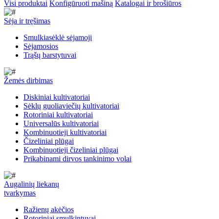
Visi produktai
Konfigūruoti mašiną
Katalogai ir brošiūros
Sėja ir tręšimas
Smulkiasėklė sėjamoji
Sėjamosios
Trąšų barstytuvai
Žemės dirbimas
Diskiniai kultivatoriai
Sėklų guoliaviečių kultivatoriai
Rotoriniai kultivatoriai
Universalūs kultivatoriai
Kombinuotieji kultivatoriai
Čizeliniai plūgai
Kombinuotieji čizeliniai plūgai
Prikabinami dirvos tankinimo volai
Augalinių liekanų
tvarkymas
Ražienų akėčios
Rotoriniai smulkintuvai