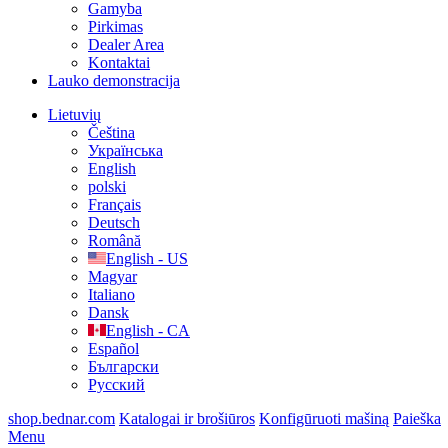
Gamyba
Pirkimas
Dealer Area
Kontaktai
Lauko demonstracija
Lietuvių
Čeština
Українська
English
polski
Français
Deutsch
Română
English - US
Magyar
Italiano
Dansk
English - CA
Español
Български
Русский
shop.bednar.com
Katalogai ir brošiūros
Konfigūruoti mašiną
Paieška
Menu