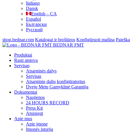
Italiano
Dansk
English – CA
Español
Български
Русский
shop.bednar.com
Katalogai ir brošiūros
Konfigūruoti mašiną
Paieška
BEDNAR FMT
Produktai
Rasti atstovą
Servisas
Atsarginės dalys
Servisas
Atsarginių dalių konfigūratorius
Dvejų Metų Gamyklinė Garantija
Dokumentai
Naujienos
24 HOURS RECORD
Press Kit
Atsisiųsti
Apie mus
Apie įmonę
Įmonės istorija