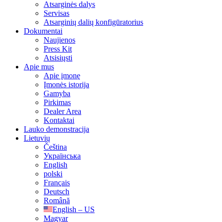
Atsarginės dalys
Servisas
Atsarginių dalių konfigūratorius
Dokumentai
Naujienos
Press Kit
Atsisiųsti
Apie mus
Apie įmonę
Įmonės istorija
Gamyba
Pirkimas
Dealer Area
Kontaktai
Lauko demonstracija
Lietuvių
Čeština
Українська
English
polski
Français
Deutsch
Română
English – US
Magyar