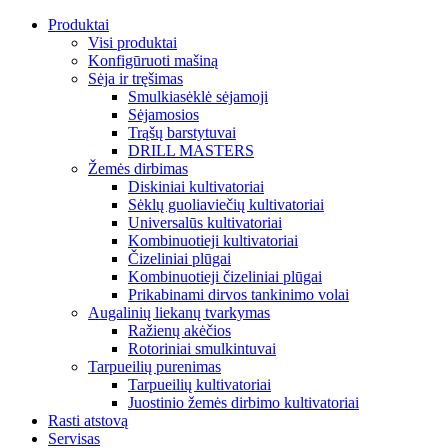
Produktai
Visi produktai
Konfigūruoti mašiną
Sėja ir tręšimas
Smulkiasėklė sėjamoji
Sėjamosios
Trąšų barstytuvai
DRILL MASTERS
Žemės dirbimas
Diskiniai kultivatoriai
Sėklų guoliaviečių kultivatoriai
Universalūs kultivatoriai
Kombinuotieji kultivatoriai
Čizeliniai plūgai
Kombinuotieji čizeliniai plūgai
Prikabinami dirvos tankinimo volai
Augalinių liekanų tvarkymas
Ražienų akėčios
Rotoriniai smulkintuvai
Tarpueilių purenimas
Tarpueilių kultivatoriai
Juostinio žemės dirbimo kultivatoriai
Rasti atstovą
Servisas