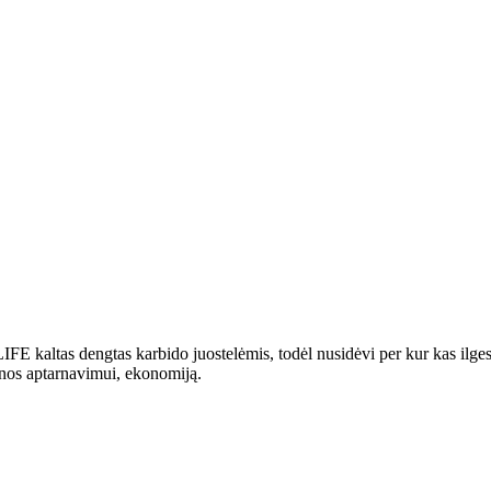
IFE kaltas dengtas karbido juostelėmis, todėl nusidėvi per kur kas ilges
šinos aptarnavimui, ekonomiją.