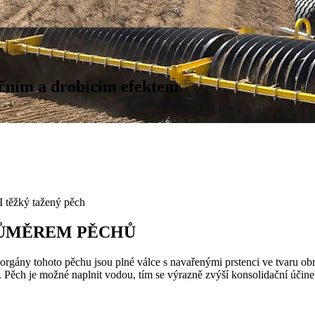
ačním a drobícím efektem.
ěžký tažený pěch
RŮMĚREM PĚCHŮ
ny tohoto pěchu jsou plné válce s navařenými prstenci ve tvaru obr
. Pěch je možné naplnit vodou, tím se výrazně zvýší konsolidační účine