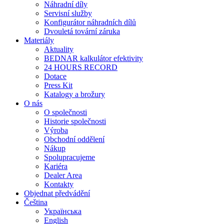
Náhradní díly
Servisní služby
Konfigurátor náhradních dílů
Dvouletá tovární záruka
Materiály
Aktuality
BEDNAR kalkulátor efektivity
24 HOURS RECORD
Dotace
Press Kit
Katalogy a brožury
O nás
O společnosti
Historie společnosti
Výroba
Obchodní oddělení
Nákup
Spolupracujeme
Kariéra
Dealer Area
Kontakty
Objednat předvádění
Čeština
Українська
English