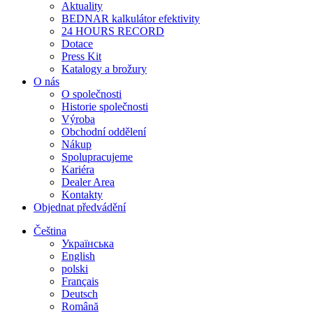
Aktuality
BEDNAR kalkulátor efektivity
24 HOURS RECORD
Dotace
Press Kit
Katalogy a brožury
O nás
O společnosti
Historie společnosti
Výroba
Obchodní oddělení
Nákup
Spolupracujeme
Kariéra
Dealer Area
Kontakty
Objednat předvádění
Čeština
Українська
English
polski
Français
Deutsch
Română