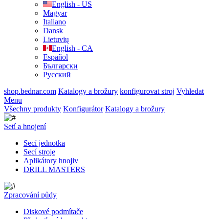
English - US
Magyar
Italiano
Dansk
Lietuvių
English - CA
Español
Български
Русский
shop.bednar.com
Katalogy a brožury
konfigurovat stroj
Vyhledat
Menu
Všechny produkty
Konfigurátor
Katalogy a brožury
Setí a hnojení
Secí jednotka
Secí stroje
Aplikátory hnojiv
DRILL MASTERS
Zpracování půdy
Diskové podmítače