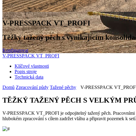
V-PRESSPACK VT_PROFI
Těžký tažený pěch s vynikajícím konsolid
Konfigurovat
V-PRESSPACK VT_PROFI
Klíčové vlastnosti
Popis stroje
Technická data
Domů
Zpracování půdy
Tažené pěchy
V-PRESSPACK VT_PROFI t
TĚŽKÝ TAŽENÝ PĚCH S VELKÝM P
V-PRESSPACK VT_PROFI je odpojitelný tažený pěch. Pracovními orgá
hlubokém zpracování s cílem zadržet vláhu a připravit pozemek k setí