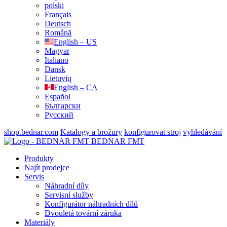
polski
Français
Deutsch
Română
English – US
Magyar
Italiano
Dansk
Lietuvių
English – CA
Español
Български
Русский
shop.bednar.com
Katalogy a brožury
konfigurovat stroj
vyhledávání
BEDNAR FMT
Produkty
Najít prodejce
Servis
Náhradní díly
Servisní služby
Konfigurátor náhradních dílů
Dvouletá tovární záruka
Materiály