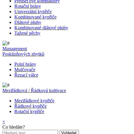
Předseťové kompaktory
Rotační brány
Univerzální kypřiče
Kombinované kypřiče
Dlátové pluhy
Kombinované dlátové pluhy
Tažené pěchy
Management
Posklizňových zbytků
Polní brány
Mulčovače
Řezací válce
Meziřádková / Řádková kultivace
Meziřádkové kypřiče
Řádkové kypřiče
Rotační kypřiče
×
Co hledáte?