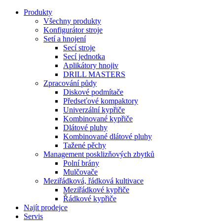
Produkty
Všechny produkty
Konfigurátor stroje
Setí a hnojení
Secí stroje
Secí jednotka
Aplikátory hnojiv
DRILL MASTERS
Zpracování půdy
Diskové podmítače
Předseťové kompaktory
Univerzální kypřiče
Kombinované kypřiče
Dlátové pluhy
Kombinované dlátové pluhy
Tažené pěchy
Management posklizňových zbytků
Polní brány
Mulčovače
Meziřádková, řádková kultivace
Meziřádkové kypřiče
Řádkové kypřiče
Najít prodejce
Servis