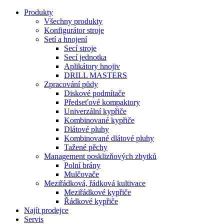
Produkty
Všechny produkty
Konfigurátor stroje
Setí a hnojení
Secí stroje
Secí jednotka
Aplikátory hnojiv
DRILL MASTERS
Zpracování půdy
Diskové podmítače
Předseťové kompaktory
Univerzální kypřiče
Kombinované kypřiče
Dlátové pluhy
Kombinované dlátové pluhy
Tažené pěchy
Management posklizňových zbytků
Polní brány
Mulčovače
Meziřádková, řádková kultivace
Meziřádkové kypřiče
Řádkové kypřiče
Najít prodejce
Servis