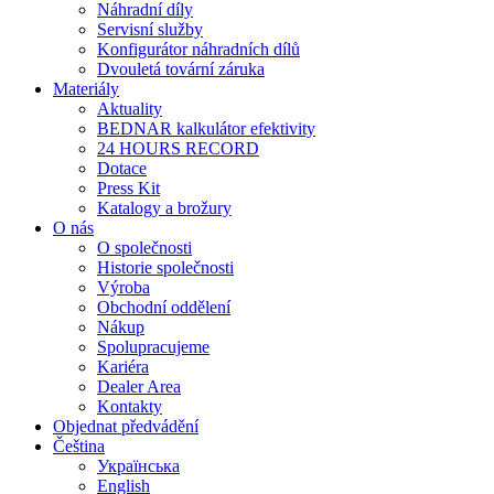
Náhradní díly
Servisní služby
Konfigurátor náhradních dílů
Dvouletá tovární záruka
Materiály
Aktuality
BEDNAR kalkulátor efektivity
24 HOURS RECORD
Dotace
Press Kit
Katalogy a brožury
O nás
O společnosti
Historie společnosti
Výroba
Obchodní oddělení
Nákup
Spolupracujeme
Kariéra
Dealer Area
Kontakty
Objednat předvádění
Čeština
Українська
English