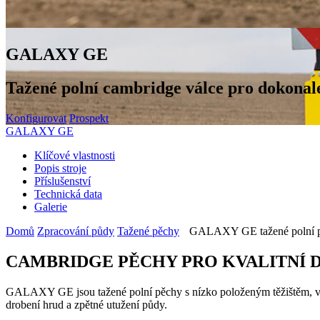
GALAXY GE
Tažené polní cambridge válce pro dokonal
Konfigurovat
Prospekt
GALAXY GE
Klíčové vlastnosti
Popis stroje
Příslušenství
Technická data
Galerie
Domů
Zpracování půdy
Tažené pěchy
GALAXY GE tažené polní 
CAMBRIDGE PĚCHY PRO KVALITNÍ D
GALAXY GE jsou tažené polní pěchy s nízko položeným těžištěm, 
drobení hrud a zpětné utužení půdy.