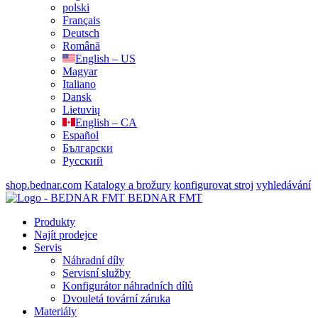
polski
Français
Deutsch
Română
English – US
Magyar
Italiano
Dansk
Lietuvių
English – CA
Español
Български
Русский
shop.bednar.com
Katalogy a brožury
konfigurovat stroj
vyhledávání
BEDNAR FMT
Produkty
Najít prodejce
Servis
Náhradní díly
Servisní služby
Konfigurátor náhradních dílů
Dvouletá tovární záruka
Materiály