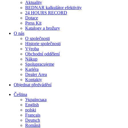
Aktuality
BEDNAR kalkulátor efektivity
24 HOURS RECORD
Dotace
Press Kit
Katalogy a brožury
O nás
O společnosti
Historie společnosti
Výroba
Obchodní oddělení
Nákup
Spolupracujeme
Kariéra
Dealer Area
Kontakty
Objednat předvádění
Čeština
Українська
English
polski
Français
Deutsch
Română