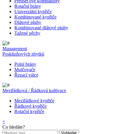
Předseťové kompaktory
Rotační brány
Univerzální kypřiče
Kombinované kypřiče
Dlátové pluhy
Kombinované dlátové pluhy
Tažené pěchy
Management
Posklizňových zbytků
Polní brány
Mulčovače
Řezací válce
Meziřádková / Řádková kultivace
Meziřádkové kypřiče
Řádkové kypřiče
Rotační kypřiče
×
Co hledáte?