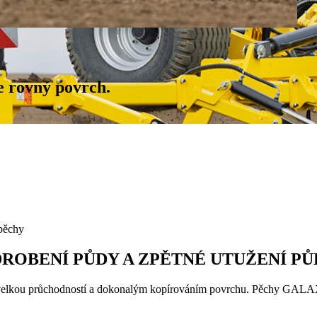
e rovný povrch.
pěchy
ROBENÍ PŮDY A ZPĚTNÉ UTUŽENÍ PŮ
velkou průchodností a dokonalým kopírováním povrchu. Pěchy GALAX