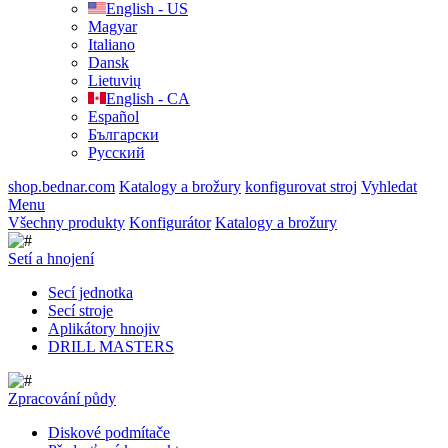
English - US
Magyar
Italiano
Dansk
Lietuvių
English - CA
Español
Български
Русский
shop.bednar.com
Katalogy a brožury
konfigurovat stroj
Vyhledat
Menu
Všechny produkty
Konfigurátor
Katalogy a brožury
Setí a hnojení
Secí jednotka
Secí stroje
Aplikátory hnojiv
DRILL MASTERS
Zpracování půdy
Diskové podmítače