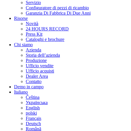
Servizio
Configuratore di pezzi di ricambio
Garanzia Di Fabbrica Di Due Anni
Risorse
Novità
24 HOURS RECORD
Press Kit
Cataloghi e brochure
Chi siamo
Azienda
Storia dell’azienda
Produzione
Ufficio vendite
Ufficio acquisti
Dealer Area
Contatto
Demo in campo
Italiano
Čeština
Українська
English
polski
Français
Deutsch
Română