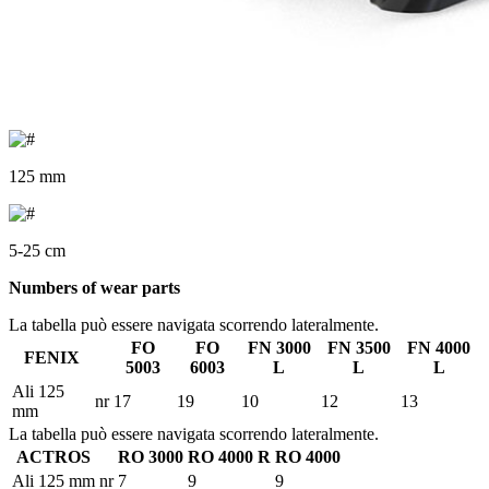
125 mm
5-25 cm
Numbers of wear parts
La tabella può essere navigata scorrendo lateralmente.
FO
FO
FN 3000
FN 3500
FN 4000
FENIX
5003
6003
L
L
L
Ali 125
nr
17
19
10
12
13
mm
La tabella può essere navigata scorrendo lateralmente.
ACTROS
RO 3000
RO 4000 R
RO 4000
Ali 125 mm
nr
7
9
9