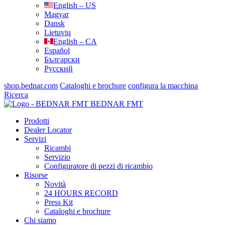
English – US
Magyar
Dansk
Lietuvių
English – CA
Español
Български
Русский
shop.bednar.com
Cataloghi e brochure
configura la macchina
Ricerca
BEDNAR FMT
Prodotti
Dealer Locator
Servizi
Ricambi
Servizio
Configuratore di pezzi di ricambio
Risorse
Novità
24 HOURS RECORD
Press Kit
Cataloghi e brochure
Chi siamo