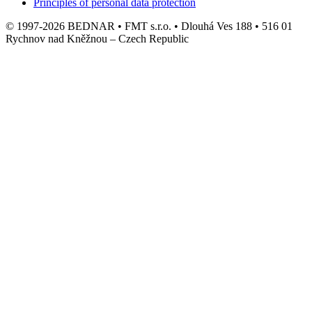
Principles of personal data protection
© 1997-2026 BEDNAR • FMT s.r.o. • Dlouhá Ves 188 • 516 01
Rychnov nad Kněžnou – Czech Republic