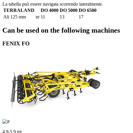
La tabella può essere navigata scorrendo lateralmente.
TERRALAND
DO 4000
DO 5000
DO 6500
Ali 125 mm
nr
11
13
17
Can be used on the following machines
FENIX FO
4,9-5,9 mt