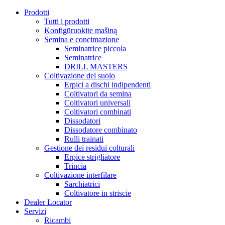
Prodotti
Tutti i prodotti
Konfigūruokite mašiną
Semina e concimazione
Seminatrice piccola
Seminatrice
DRILL MASTERS
Coltivazione del suolo
Erpici a dischi indipendenti
Coltivatori da semina
Coltivatori universali
Coltivatori combinati
Dissodatori
Dissodatore combinato
Rulli trainati
Gestione dei residui colturali
Erpice strigliatore
Trincia
Coltivazione interfilare
Sarchiatrici
Coltivatore in striscie
Dealer Locator
Servizi
Ricambi