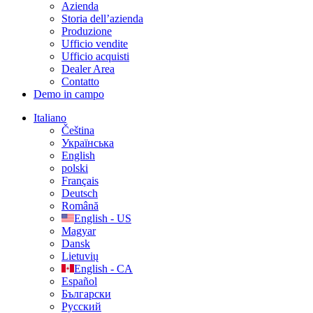
Azienda
Storia dell’azienda
Produzione
Ufficio vendite
Ufficio acquisti
Dealer Area
Contatto
Demo in campo
Italiano
Čeština
Українська
English
polski
Français
Deutsch
Română
English - US
Magyar
Dansk
Lietuvių
English - CA
Español
Български
Русский