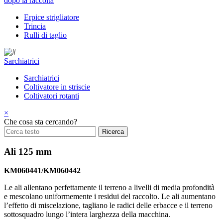
dopo la raccolta
Erpice strigliatore
Trincia
Rulli di taglio
Sarchiatrici
Sarchiatrici
Coltivatore in striscie
Coltivatori rotanti
×
Che cosa sta cercando?
Ali 125 mm
KM060441/KM060442
Le ali allentano perfettamente il terreno a livelli di media profondità
e mescolano uniformemente i residui del raccolto. Le ali aumentano
l’effetto di miscelazione, tagliano le radici delle erbacce e il terreno
sottosquadro lungo l’intera larghezza della macchina.