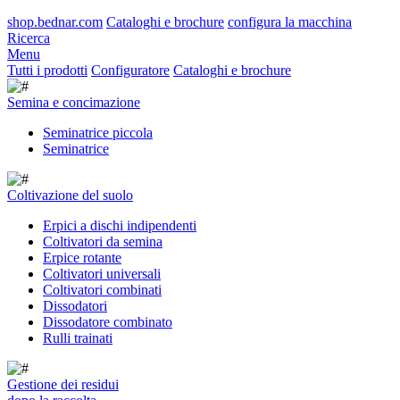
shop.bednar.com
Cataloghi e brochure
configura la macchina
Ricerca
Menu
Tutti i prodotti
Configuratore
Cataloghi e brochure
Semina e concimazione
Seminatrice piccola
Seminatrice
Coltivazione del suolo
Erpici a dischi indipendenti
Coltivatori da semina
Erpice rotante
Coltivatori universali
Coltivatori combinati
Dissodatori
Dissodatore combinato
Rulli trainati
Gestione dei residui