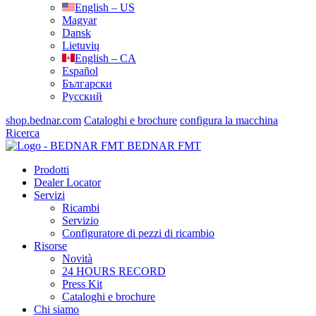
English – US
Magyar
Dansk
Lietuvių
English – CA
Español
Български
Русский
shop.bednar.com
Cataloghi e brochure
configura la macchina
Ricerca
BEDNAR FMT
Prodotti
Dealer Locator
Servizi
Ricambi
Servizio
Configuratore di pezzi di ricambio
Risorse
Novità
24 HOURS RECORD
Press Kit
Cataloghi e brochure
Chi siamo