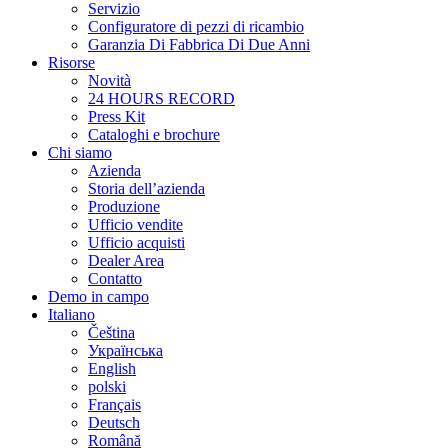
Servizio
Configuratore di pezzi di ricambio
Garanzia Di Fabbrica Di Due Anni
Risorse
Novità
24 HOURS RECORD
Press Kit
Cataloghi e brochure
Chi siamo
Azienda
Storia dell’azienda
Produzione
Ufficio vendite
Ufficio acquisti
Dealer Area
Contatto
Demo in campo
Italiano
Čeština
Українська
English
polski
Français
Deutsch
Română