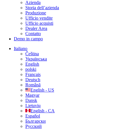
Azienda
Storia dell’azienda
Produzione
Ufficio vendite
Ufficio acquisti
Dealer Area
Contatto
Demo in campo
Italiano
Čeština
Українська
English
polski
Français
Deutsch
Română
English - US
Magyar
Dansk
Lietuvių
English - CA
Español
Български
Русский