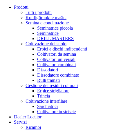
Prodotti
Tutti i prodotti
Konfigūruokite mašiną
Semina e concimazione
Seminatrice piccola
Seminatrice
DRILL MASTERS
Coltivazione del suolo
Erpici a dischi indipendenti
Coltivatori da semina
Coltivatori universali
Coltivatori combinati
Dissodatori
Dissodatore combinato
Rulli trainati
Gestione dei residui colturali
Erpice strigliatore
Trincia
Coltivazione interfilare
Sarchiatrici
Coltivatore in striscie
Dealer Locator
Servizi
Ricambi