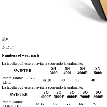
2-12 cm
Numbers of wear parts
La tabella può essere navigata scorrendo lateralmente.
SN
SN
SN
SN
SWIFTER
3000
4000
4000R
5000
Punto gamma LONG
nr
28
40
40
48
LIFE
La tabella può essere navigata scorrendo lateralmente.
SO
SO
SO
SO
SO
SWIFTER
4000F
5000F
6000F
7000F
8000F
Punto gamma
nr
36
46
55
66
75
LONG LIFE