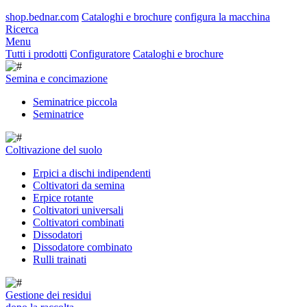
shop.bednar.com
Cataloghi e brochure
configura la macchina
Ricerca
Menu
Tutti i prodotti
Configuratore
Cataloghi e brochure
Semina e concimazione
Seminatrice piccola
Seminatrice
Coltivazione del suolo
Erpici a dischi indipendenti
Coltivatori da semina
Erpice rotante
Coltivatori universali
Coltivatori combinati
Dissodatori
Dissodatore combinato
Rulli trainati
Gestione dei residui