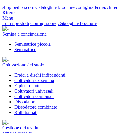
shop.bednar.com
Cataloghi e brochure
configura la macchina
Ricerca
Menu
Tutti i prodotti
Configuratore
Cataloghi e brochure
Semina e concimazione
Seminatrice piccola
Seminatrice
Coltivazione del suolo
Erpici a dischi indipendenti
Coltivatori da semina
Erpice rotante
Coltivatori universali
Coltivatori combinati
Dissodatori
Dissodatore combinato
Rulli trainati
Gestione dei residui