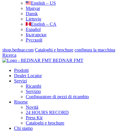
English – US
Magyar
Dansk
Lietuvių
English – CA
Español
Български
Русский
shop.bednar.com
Cataloghi e brochure
configura la macchina
Ricerca
BEDNAR FMT
Prodotti
Dealer Locator
Servizi
Ricambi
Servizio
Configuratore di pezzi di ricambio
Risorse
Novità
24 HOURS RECORD
Press Kit
Cataloghi e brochure
Chi siamo