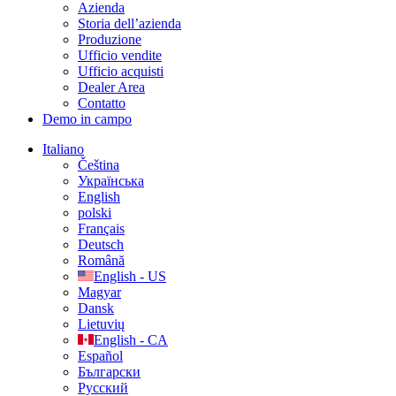
Azienda
Storia dell’azienda
Produzione
Ufficio vendite
Ufficio acquisti
Dealer Area
Contatto
Demo in campo
Italiano
Čeština
Українська
English
polski
Français
Deutsch
Română
English - US
Magyar
Dansk
Lietuvių
English - CA
Español
Български
Русский