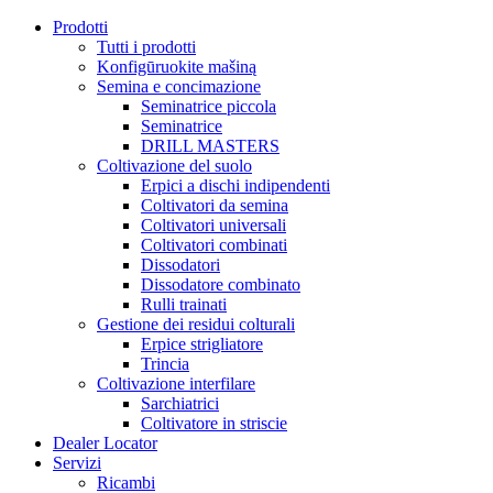
Prodotti
Tutti i prodotti
Konfigūruokite mašiną
Semina e concimazione
Seminatrice piccola
Seminatrice
DRILL MASTERS
Coltivazione del suolo
Erpici a dischi indipendenti
Coltivatori da semina
Coltivatori universali
Coltivatori combinati
Dissodatori
Dissodatore combinato
Rulli trainati
Gestione dei residui colturali
Erpice strigliatore
Trincia
Coltivazione interfilare
Sarchiatrici
Coltivatore in striscie
Dealer Locator
Servizi
Ricambi