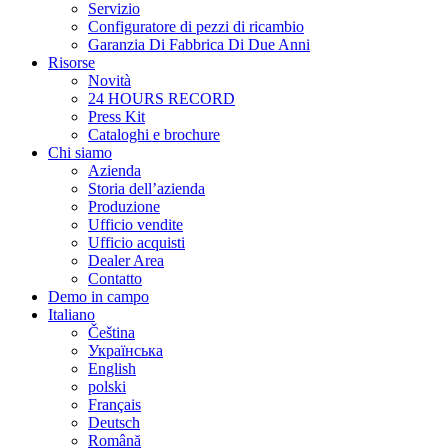
Servizio
Configuratore di pezzi di ricambio
Garanzia Di Fabbrica Di Due Anni
Risorse
Novità
24 HOURS RECORD
Press Kit
Cataloghi e brochure
Chi siamo
Azienda
Storia dell’azienda
Produzione
Ufficio vendite
Ufficio acquisti
Dealer Area
Contatto
Demo in campo
Italiano
Čeština
Українська
English
polski
Français
Deutsch
Română