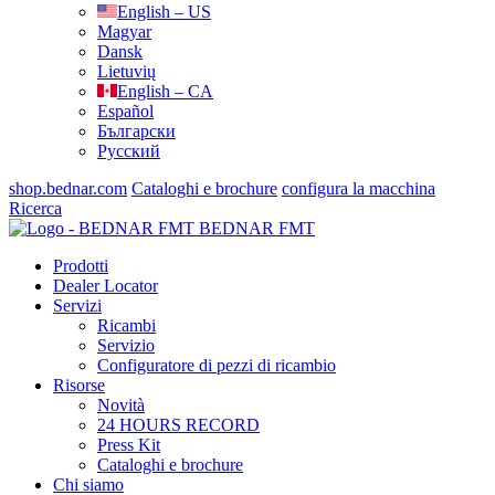
English – US
Magyar
Dansk
Lietuvių
English – CA
Español
Български
Русский
shop.bednar.com
Cataloghi e brochure
configura la macchina
Ricerca
BEDNAR FMT
Prodotti
Dealer Locator
Servizi
Ricambi
Servizio
Configuratore di pezzi di ricambio
Risorse
Novità
24 HOURS RECORD
Press Kit
Cataloghi e brochure
Chi siamo