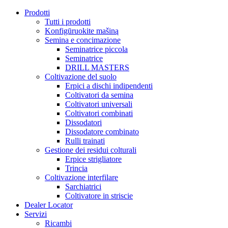
Prodotti
Tutti i prodotti
Konfigūruokite mašiną
Semina e concimazione
Seminatrice piccola
Seminatrice
DRILL MASTERS
Coltivazione del suolo
Erpici a dischi indipendenti
Coltivatori da semina
Coltivatori universali
Coltivatori combinati
Dissodatori
Dissodatore combinato
Rulli trainati
Gestione dei residui colturali
Erpice strigliatore
Trincia
Coltivazione interfilare
Sarchiatrici
Coltivatore in striscie
Dealer Locator
Servizi
Ricambi