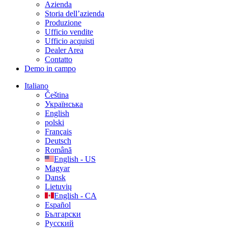
Azienda
Storia dell’azienda
Produzione
Ufficio vendite
Ufficio acquisti
Dealer Area
Contatto
Demo in campo
Italiano
Čeština
Українська
English
polski
Français
Deutsch
Română
English - US
Magyar
Dansk
Lietuvių
English - CA
Español
Български
Русский