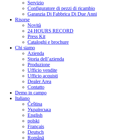
Servizio
Configuratore di pezzi di ricambio
Garanzia Di Fabbrica Di Due Anni
Risorse
Novità
24 HOURS RECORD
Press Kit
Cataloghi e brochure
Chi siamo
Azienda
Storia dell’azienda
Produzione
Ufficio vendite
Ufficio acquisti
Dealer Area
Contatto
Demo in campo
Italiano
Čeština
Українська
English
polski
Français
Deutsch
Română