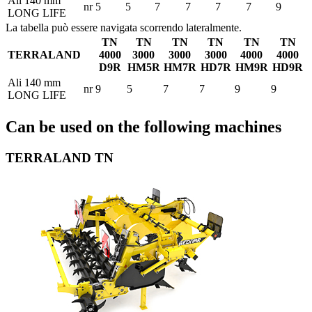
Ali 140 mm
nr
5
5
7
7
7
7
9
LONG LIFE
La tabella può essere navigata scorrendo lateralmente.
TN
TN
TN
TN
TN
TN
TERRALAND
4000
3000
3000
3000
4000
4000
D9R
HM5R
HM7R
HD7R
HM9R
HD9R
Ali 140 mm
nr
9
5
7
7
9
9
LONG LIFE
Can be used on the following machines
TERRALAND TN