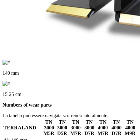
140 mm
15-25 cm
Numbers of wear parts
La tabella può essere navigata scorrendo lateralmente.
TN
TN
TN
TN
TN
TN
TN
TERRALAND
3000
3000
3000
3000
4000
4000
4000
M5R
D5R
M7R
D7R
M7R
D7R
M9R