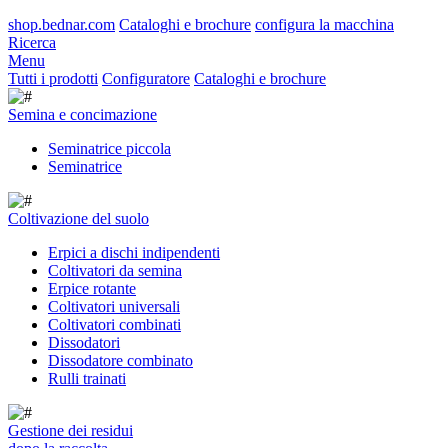
shop.bednar.com
Cataloghi e brochure
configura la macchina
Ricerca
Menu
Tutti i prodotti
Configuratore
Cataloghi e brochure
Semina e concimazione
Seminatrice piccola
Seminatrice
Coltivazione del suolo
Erpici a dischi indipendenti
Coltivatori da semina
Erpice rotante
Coltivatori universali
Coltivatori combinati
Dissodatori
Dissodatore combinato
Rulli trainati
Gestione dei residui