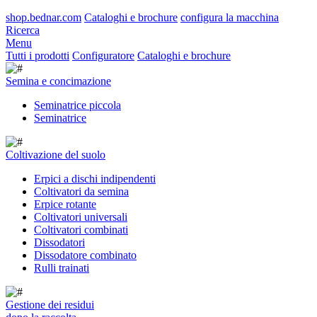
shop.bednar.com
Cataloghi e brochure
configura la macchina
Ricerca
Menu
Tutti i prodotti
Configuratore
Cataloghi e brochure
Semina e concimazione
Seminatrice piccola
Seminatrice
Coltivazione del suolo
Erpici a dischi indipendenti
Coltivatori da semina
Erpice rotante
Coltivatori universali
Coltivatori combinati
Dissodatori
Dissodatore combinato
Rulli trainati
Gestione dei residui