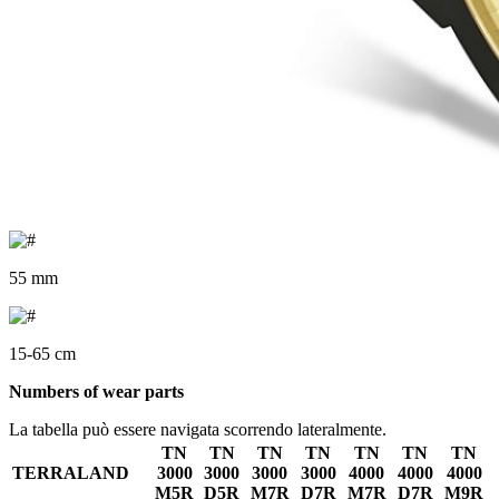
55 mm
15-65 cm
Numbers of wear parts
La tabella può essere navigata scorrendo lateralmente.
TN
TN
TN
TN
TN
TN
TN
TERRALAND
3000
3000
3000
3000
4000
4000
4000
M5R
D5R
M7R
D7R
M7R
D7R
M9R