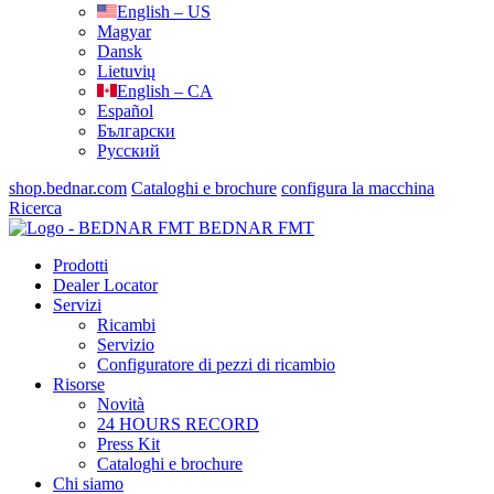
English – US
Magyar
Dansk
Lietuvių
English – CA
Español
Български
Русский
shop.bednar.com
Cataloghi e brochure
configura la macchina
Ricerca
BEDNAR FMT
Prodotti
Dealer Locator
Servizi
Ricambi
Servizio
Configuratore di pezzi di ricambio
Risorse
Novità
24 HOURS RECORD
Press Kit
Cataloghi e brochure
Chi siamo