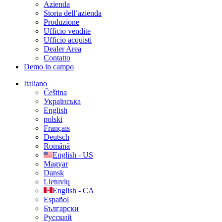
Azienda
Storia dell’azienda
Produzione
Ufficio vendite
Ufficio acquisti
Dealer Area
Contatto
Demo in campo
Italiano
Čeština
Українська
English
polski
Français
Deutsch
Română
English - US
Magyar
Dansk
Lietuvių
English - CA
Español
Български
Русский