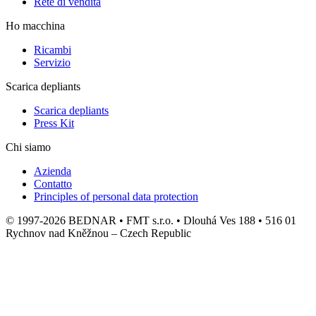
Rete di vendita
Ho macchina
Ricambi
Servizio
Scarica depliants
Scarica depliants
Press Kit
Chi siamo
Azienda
Contatto
Principles of personal data protection
© 1997-2026 BEDNAR • FMT s.r.o. • Dlouhá Ves 188 • 516 01
Rychnov nad Kněžnou – Czech Republic