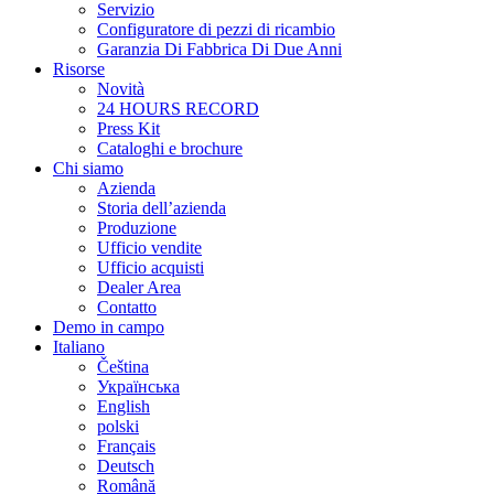
Servizio
Configuratore di pezzi di ricambio
Garanzia Di Fabbrica Di Due Anni
Risorse
Novità
24 HOURS RECORD
Press Kit
Cataloghi e brochure
Chi siamo
Azienda
Storia dell’azienda
Produzione
Ufficio vendite
Ufficio acquisti
Dealer Area
Contatto
Demo in campo
Italiano
Čeština
Українська
English
polski
Français
Deutsch
Română