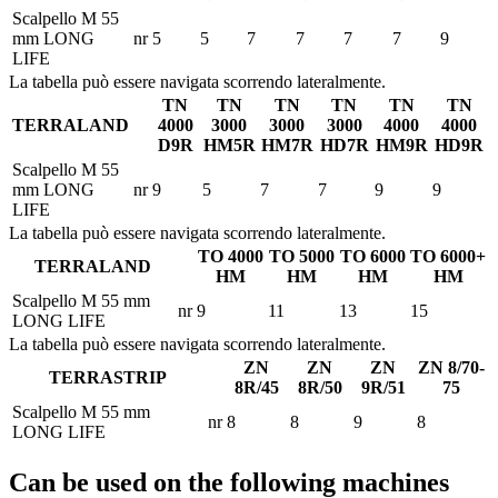
Scalpello M 55
mm LONG
nr
5
5
7
7
7
7
9
LIFE
La tabella può essere navigata scorrendo lateralmente.
TN
TN
TN
TN
TN
TN
TERRALAND
4000
3000
3000
3000
4000
4000
D9R
HM5R
HM7R
HD7R
HM9R
HD9R
Scalpello M 55
mm LONG
nr
9
5
7
7
9
9
LIFE
La tabella può essere navigata scorrendo lateralmente.
TO 4000
TO 5000
TO 6000
TO 6000+
TERRALAND
HM
HM
HM
HM
Scalpello M 55 mm
nr
9
11
13
15
LONG LIFE
La tabella può essere navigata scorrendo lateralmente.
ZN
ZN
ZN
ZN 8/70-
TERRASTRIP
8R/45
8R/50
9R/51
75
Scalpello M 55 mm
nr
8
8
9
8
LONG LIFE
Can be used on the following machines