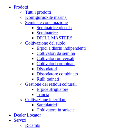
Prodotti
Tutti i prodotti
Konfigūruokite mašiną
Semina e concimazione
Seminatrice piccola
Seminatrice
DRILL MASTERS
Coltivazione del suolo
Erpici a dischi indipendenti
Coltivatori da semina
Coltivatori universali
Coltivatori combinati
Dissodatori
Dissodatore combinato
Rulli trainati
Gestione dei residui colturali
Erpice strigliatore
Trincia
Coltivazione interfilare
Sarchiatrici
Coltivatore in striscie
Dealer Locator
Servizi
Ricambi