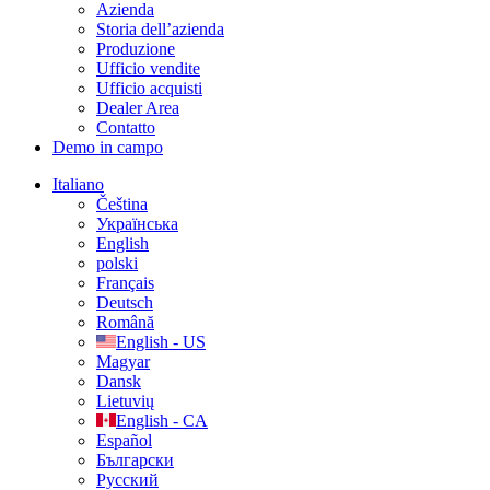
Azienda
Storia dell’azienda
Produzione
Ufficio vendite
Ufficio acquisti
Dealer Area
Contatto
Demo in campo
Italiano
Čeština
Українська
English
polski
Français
Deutsch
Română
English - US
Magyar
Dansk
Lietuvių
English - CA
Español
Български
Русский