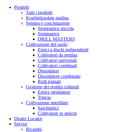
Prodotti
Tutti i prodotti
Konfigūruokite mašiną
Semina e concimazione
Seminatrice piccola
Seminatrice
DRILL MASTERS
Coltivazione del suolo
Erpici a dischi indipendenti
Coltivatori da semina
Coltivatori universali
Coltivatori combinati
Dissodatori
Dissodatore combinato
Rulli trainati
Gestione dei residui colturali
Erpice strigliatore
Trincia
Coltivazione interfilare
Sarchiatrici
Coltivatore in striscie
Dealer Locator
Servizi
Ricambi