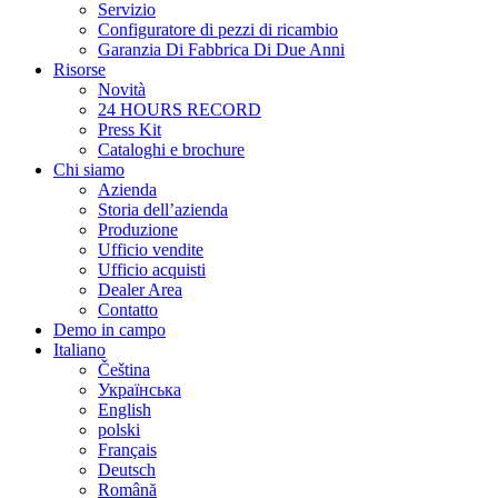
Servizio
Configuratore di pezzi di ricambio
Garanzia Di Fabbrica Di Due Anni
Risorse
Novità
24 HOURS RECORD
Press Kit
Cataloghi e brochure
Chi siamo
Azienda
Storia dell’azienda
Produzione
Ufficio vendite
Ufficio acquisti
Dealer Area
Contatto
Demo in campo
Italiano
Čeština
Українська
English
polski
Français
Deutsch
Română