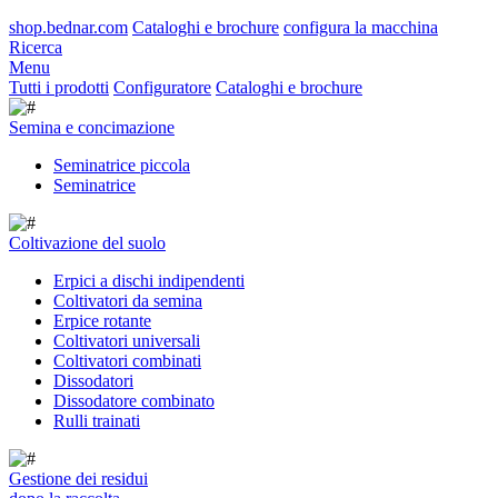
shop.bednar.com
Cataloghi e brochure
configura la macchina
Ricerca
Menu
Tutti i prodotti
Configuratore
Cataloghi e brochure
Semina e concimazione
Seminatrice piccola
Seminatrice
Coltivazione del suolo
Erpici a dischi indipendenti
Coltivatori da semina
Erpice rotante
Coltivatori universali
Coltivatori combinati
Dissodatori
Dissodatore combinato
Rulli trainati
Gestione dei residui