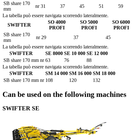
SB share 170
nr
31
37
45
51
59
mm
La tabella può essere navigata scorrendo lateralmente.
SO 4000
SO 5000
SO 6000
SWIFTER
PROFI
PROFI
PROFI
SB share 170
nr
29
37
45
mm
La tabella può essere navigata scorrendo lateralmente.
SWIFTER
SE 8000
SE 10 000
SE 12 000
SB share 170 mm
nr
63
76
88
La tabella può essere navigata scorrendo lateralmente.
SWIFTER
SM 14 000
SM 16 000
SM 18 000
SB share 170 mm
nr
108
120
132
Can be used on the following machines
SWIFTER SE