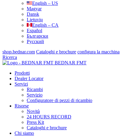
English – US
Magyar
Dansk
Lietuvių
English – CA
Español
Български
Русский
shop.bednar.com
Cataloghi e brochure
configura la macchina
Ricerca
BEDNAR FMT
Prodotti
Dealer Locator
Servizi
Ricambi
Servizio
Configuratore di pezzi di ricambio
Risorse
Novità
24 HOURS RECORD
Press Kit
Cataloghi e brochure
Chi siamo