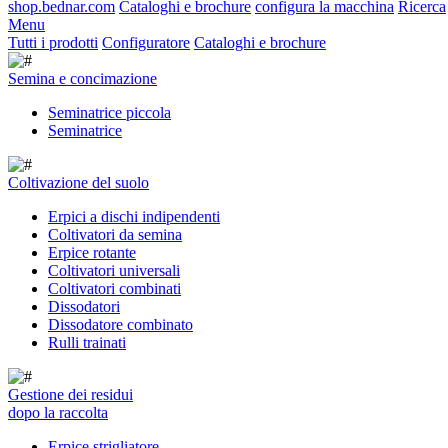
shop.bednar.com
Cataloghi e brochure
configura la macchina
Ricerca
Menu
Tutti i prodotti
Configuratore
Cataloghi e brochure
Semina e concimazione
Seminatrice piccola
Seminatrice
Coltivazione del suolo
Erpici a dischi indipendenti
Coltivatori da semina
Erpice rotante
Coltivatori universali
Coltivatori combinati
Dissodatori
Dissodatore combinato
Rulli trainati
Gestione dei residui
dopo la raccolta
Erpice strigliatore