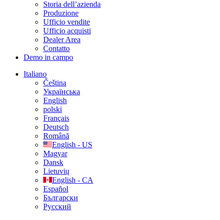
Storia dell’azienda
Produzione
Ufficio vendite
Ufficio acquisti
Dealer Area
Contatto
Demo in campo
Italiano
Čeština
Українська
English
polski
Français
Deutsch
Română
English - US
Magyar
Dansk
Lietuvių
English - CA
Español
Български
Русский