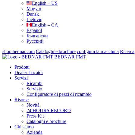
English – US
Magyar
Dansk
Lietuvių
English – CA
Español
Български
Русский
shop.bednar.com
Cataloghi e brochure
configura la macchina
Ricerca
BEDNAR FMT
Prodotti
Dealer Locator
Servizi
Ricambi
Servizio
Configuratore di pezzi di ricambio
Risorse
Novità
24 HOURS RECORD
Press Kit
Cataloghi e brochure
Chi siamo
Azienda