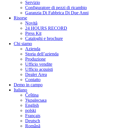
Servizio
Configuratore di pezzi di ricambio
Garanzia Di Fabbrica Di Due Anni
Risorse
Novità
24 HOURS RECORD
Press Kit
Cataloghi e brochure
Chi siamo
Azienda
Storia dell’azienda
Produzione
Ufficio vendite
Ufficio acquisti
Dealer Area
Contatto
Demo in campo
Italiano
Čeština
Українська
English
polski
Français
Deutsch
Română