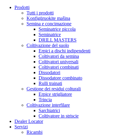
Prodotti
Tutti i prodotti
Konfigūruokite mašiną
Semina e concimazione
Seminatrice piccola
Seminatrice
DRILL MASTERS
Coltivazione del suolo
Erpici a dischi indipendenti
Coltivatori da semina
Coltivatori universali
Coltivatori combinati
Dissodatori
Dissodatore combinato
Rulli trainati
Gestione dei residui colturali
Erpice strigliatore
Trincia
Coltivazione interfilare
Sarchiatrici
Coltivatore in striscie
Dealer Locator
Servizi
Ricambi