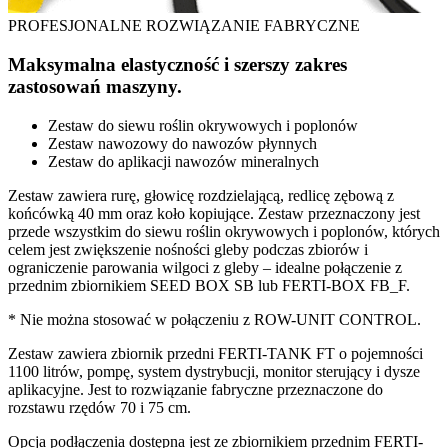
PROFESJONALNE ROZWIĄZANIE FABRYCZNE
Maksymalna elastyczność i szerszy zakres
zastosowań maszyny.
Zestaw do siewu roślin okrywowych i poplonów
Zestaw nawozowy do nawozów płynnych
Zestaw do aplikacji nawozów mineralnych
Zestaw zawiera rurę, głowicę rozdzielającą, redlicę zębową z
końcówką 40 mm oraz koło kopiujące. Zestaw przeznaczony jest
przede wszystkim do siewu roślin okrywowych i poplonów, których
celem jest zwiększenie nośności gleby podczas zbiorów i
ograniczenie parowania wilgoci z gleby – idealne połączenie z
przednim zbiornikiem SEED BOX SB lub FERTI-BOX FB_F.
* Nie można stosować w połączeniu z ROW-UNIT CONTROL.
Zestaw zawiera zbiornik przedni FERTI-TANK FT o pojemności
1100 litrów, pompę, system dystrybucji, monitor sterujący i dysze
aplikacyjne. Jest to rozwiązanie fabryczne przeznaczone do
rozstawu rzędów 70 i 75 cm.
Opcja podłączenia dostępna jest ze zbiornikiem przednim FERTI-