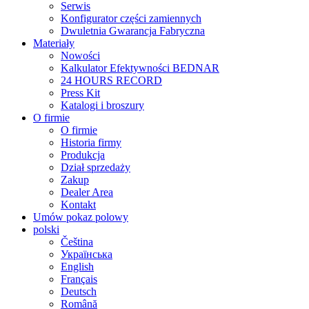
Serwis
Konfigurator części zamiennych
Dwuletnia Gwarancja Fabryczna
Materiały
Nowości
Kalkulator Efektywności BEDNAR
24 HOURS RECORD
Press Kit
Katalogi i broszury
O firmie
O firmie
Historia firmy
Produkcja
Dział sprzedaży
Zakup
Dealer Area
Kontakt
Umów pokaz polowy
polski
Čeština
Українська
English
Français
Deutsch
Română