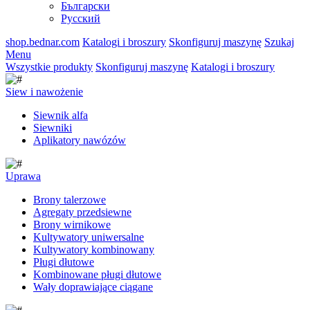
Български
Русский
shop.bednar.com
Katalogi i broszury
Skonfiguruj maszynę
Szukaj
Menu
Wszystkie produkty
Skonfiguruj maszynę
Katalogi i broszury
Siew i nawożenie
Siewnik alfa
Siewniki
Aplikatory nawózów
Uprawa
Brony talerzowe
Agregaty przedsiewne
Brony wirnikowe
Kultywatory uniwersalne
Kultywatory kombinowany
Pługi dłutowe
Kombinowane pługi dłutowe
Wały doprawiające ciągane