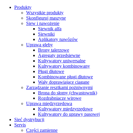
Produkty
Wszystkie produkty
Skonfiguruj maszynę
Siew i nawożenie
Siewnik alfa
Siewniki
Aplikatory nawózów
Uprawa gleby
Brony talerzowe
Agregaty przedsiewne
Kultywatory uniwersalne
Kultywatory kombinowany
Pługi dłutowe
Kombinowane pługi dłutowe
Wały doprawiające ciągane
Zarządzanie resztkami pożniwnymi
Brona do słomy (chwastownik)
Rozdrabniacze wirowe
Uprawa międzyrzędowa
Kultywatory międzyrzędowe
Kultywatory do uprawy pasowej
Sieć dystrybucji
Servis
Części zamienne