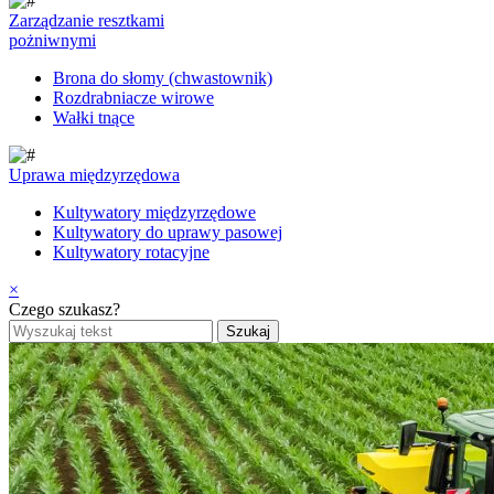
Zarządzanie resztkami
pożniwnymi
Brona do słomy (chwastownik)
Rozdrabniacze wirowe
Wałki tnące
Uprawa międzyrzędowa
Kultywatory międzyrzędowe
Kultywatory do uprawy pasowej
Kultywatory rotacyjne
×
Czego szukasz?