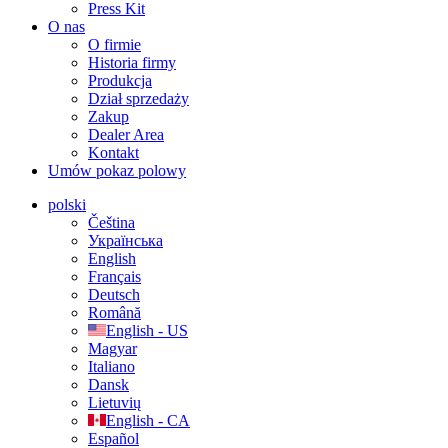
Press Kit
O nas
O firmie
Historia firmy
Produkcja
Dział sprzedaży
Zakup
Dealer Area
Kontakt
Umów pokaz polowy
polski
Čeština
Українська
English
Français
Deutsch
Română
English - US
Magyar
Italiano
Dansk
Lietuvių
English - CA
Español