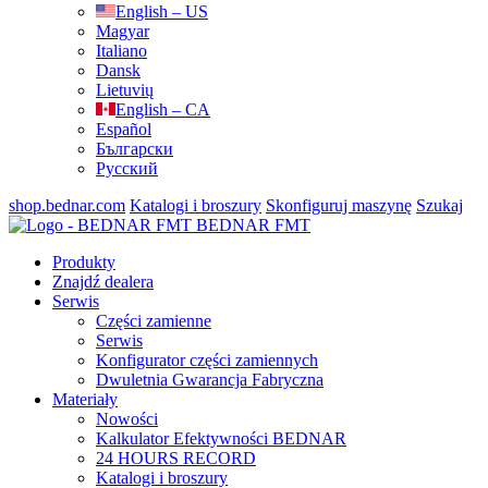
English – US
Magyar
Italiano
Dansk
Lietuvių
English – CA
Español
Български
Русский
shop.bednar.com
Katalogi i broszury
Skonfiguruj maszynę
Szukaj
BEDNAR FMT
Produkty
Znajdź dealera
Serwis
Części zamienne
Serwis
Konfigurator części zamiennych
Dwuletnia Gwarancja Fabryczna
Materiały
Nowości
Kalkulator Efektywności BEDNAR
24 HOURS RECORD
Katalogi i broszury