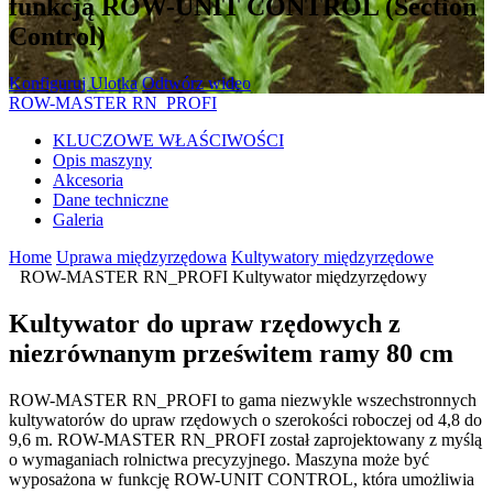
funkcją ROW-UNIT CONTROL (Section
Control)
Konfiguruj
Ulotka
Odtwórz wideo
ROW-MASTER RN_PROFI
KLUCZOWE WŁAŚCIWOŚCI
Opis maszyny
Akcesoria
Dane techniczne
Galeria
Home
Uprawa międzyrzędowa
Kultywatory międzyrzędowe
ROW-MASTER RN_PROFI Kultywator międzyrzędowy
Kultywator do upraw rzędowych z
niezrównanym prześwitem ramy 80 cm
ROW-MASTER RN_PROFI to gama niezwykle wszechstronnych
kultywatorów do upraw rzędowych o szerokości roboczej od 4,8 do
9,6 m. ROW-MASTER RN_PROFI został zaprojektowany z myślą
o wymaganiach rolnictwa precyzyjnego. Maszyna może być
wyposażona w funkcję ROW-UNIT CONTROL, która umożliwia