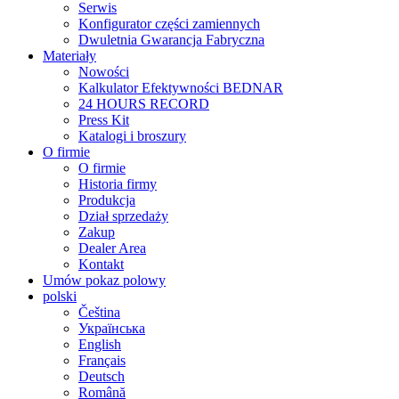
Serwis
Konfigurator części zamiennych
Dwuletnia Gwarancja Fabryczna
Materiały
Nowości
Kalkulator Efektywności BEDNAR
24 HOURS RECORD
Press Kit
Katalogi i broszury
O firmie
O firmie
Historia firmy
Produkcja
Dział sprzedaży
Zakup
Dealer Area
Kontakt
Umów pokaz polowy
polski
Čeština
Українська
English
Français
Deutsch
Română