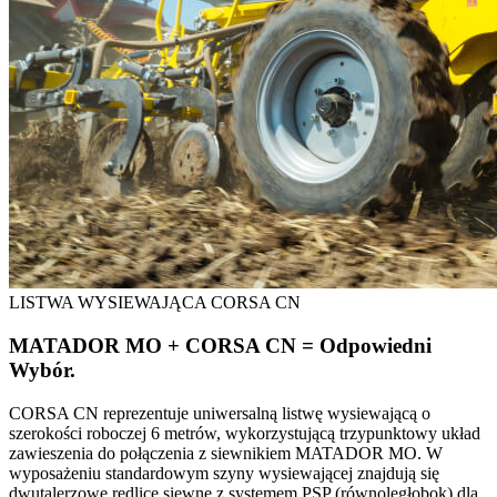
LISTWA WYSIEWAJĄCA CORSA CN
MATADOR MO + CORSA CN = Odpowiedni
Wybór.
CORSA CN reprezentuje uniwersalną listwę wysiewającą o
szerokości roboczej 6 metrów, wykorzystującą trzypunktowy układ
zawieszenia do połączenia z siewnikiem MATADOR MO. W
wyposażeniu standardowym szyny wysiewającej znajdują się
dwutalerzowe redlice siewne z systemem PSP (równoległobok) dla