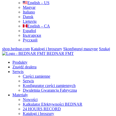
English – US
Magyar
Italiano
Dansk
Lietuvių
English – CA
Español
Български
Русский
shop.bednar.com
Katalogi i broszury
Skonfiguruj maszynę
Szukaj
BEDNAR FMT
Produkty
Znajdź dealera
Serwis
Części zamienne
Serwis
Konfigurator części zamiennych
Dwuletnia Gwarancja Fabryczna
Materiały
Nowości
Kalkulator Efektywności BEDNAR
24 HOURS RECORD
Katalogi i broszury