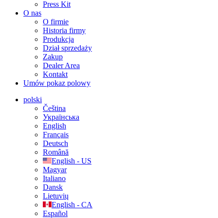
Press Kit
O nas
O firmie
Historia firmy
Produkcja
Dział sprzedaży
Zakup
Dealer Area
Kontakt
Umów pokaz polowy
polski
Čeština
Українська
English
Français
Deutsch
Română
English - US
Magyar
Italiano
Dansk
Lietuvių
English - CA
Español