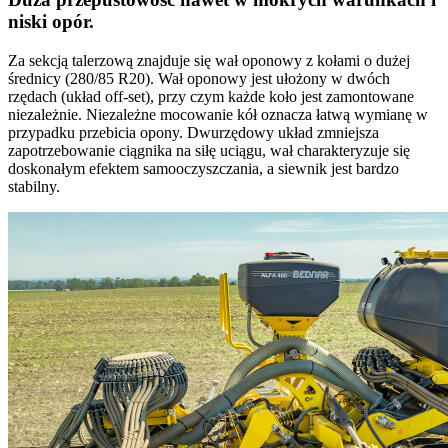
niski opór.
Za sekcją talerzową znajduje się wał oponowy z kołami o dużej
średnicy (280/85 R20). Wał oponowy jest ułożony w dwóch
rzędach (układ off-set), przy czym każde koło jest zamontowane
niezależnie. Niezależne mocowanie kół oznacza łatwą wymianę w
przypadku przebicia opony. Dwurzędowy układ zmniejsza
zapotrzebowanie ciągnika na siłę uciągu, wał charakteryzuje się
doskonałym efektem samooczyszczania, a siewnik jest bardzo
stabilny.