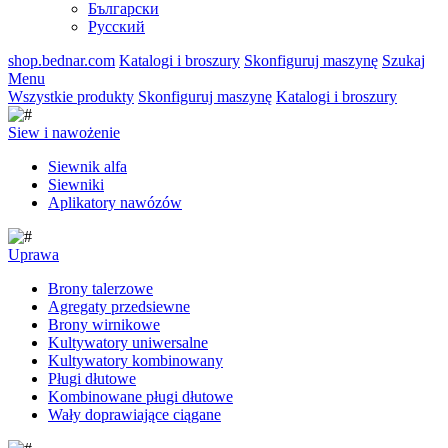
Български
Русский
shop.bednar.com
Katalogi i broszury
Skonfiguruj maszynę
Szukaj
Menu
Wszystkie produkty
Skonfiguruj maszynę
Katalogi i broszury
Siew i nawożenie
Siewnik alfa
Siewniki
Aplikatory nawózów
Uprawa
Brony talerzowe
Agregaty przedsiewne
Brony wirnikowe
Kultywatory uniwersalne
Kultywatory kombinowany
Pługi dłutowe
Kombinowane pługi dłutowe
Wały doprawiające ciągane