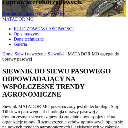
i upraw szerokorzędowych.
Konfiguruj
Ulotka
Odtwórz wideo
MATADOR MO
KLUCZOWE WŁAŚCIWOŚCI
Opis maszyny
Dane techniczne
Galeria
Home
Siew i nawożenie
Siewniki
MATADOR MO agregat do
uprawy pasowej
SIEWNIK DO SIEWU PASOWEGO
ODPOWIADAJĄCY NA
WSPÓŁCZESNE TRENDY
AGRONOMICZNE
Siewnik MATADOR MO przeznaczony jest do technologii Strip-
Till siewu pasowego. Technologia uprawy pasowej z
równoczesnym siewem zapewnia zupełnie nowe spojrzenie na
organizację upraw. Rozmieszczenie zębów uprawowych opiera się
na nowych trendach agronomicznych i legislacyjnych w zakresie