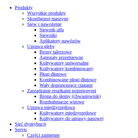
Produkty
Wszystkie produkty
Skonfiguruj maszynę
Siew i nawożenie
Siewnik alfa
Siewniki
Aplikatory nawózów
Uprawa gleby
Brony talerzowe
Agregaty przedsiewne
Kultywatory uniwersalne
Kultywatory kombinowany
Pługi dłutowe
Kombinowane pługi dłutowe
Wały doprawiające ciągane
Zarządzanie resztkami pożniwnymi
Brona do słomy (chwastownik)
Rozdrabniacze wirowe
Uprawa międzyrzędowa
Kultywatory międzyrzędowe
Kultywatory do uprawy pasowej
Sieć dystrybucji
Servis
Części zamienne