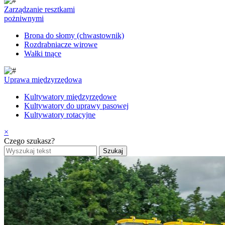
Zarządzanie resztkami
pożniwnymi
Brona do słomy (chwastownik)
Rozdrabniacze wirowe
Wałki tnące
Uprawa międzyrzędowa
Kultywatory międzyrzędowe
Kultywatory do uprawy pasowej
Kultywatory rotacyjne
×
Czego szukasz?