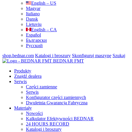
English – US
Magyar
Italiano
Dansk
Lietuvių
English – CA
Español
Български
Русский
shop.bednar.com
Katalogi i broszury
Skonfiguruj maszynę
Szukaj
BEDNAR FMT
Produkty
Znajdź dealera
Serwis
Części zamienne
Serwis
Konfigurator części zamiennych
Dwuletnia Gwarancja Fabryczna
Materiały
Nowości
Kalkulator Efektywności BEDNAR
24 HOURS RECORD
Katalogi i broszury