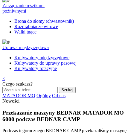
Zarządzanie resztkami
pożniwnymi
Brona do słomy (chwastownik)
Rozdrabniacze wirowe
Wałki tnące
Uprawa międzyrzędowa
Kultywatory międzyrzędowe
Kultywatory do uprawy pasowej
Kultywatory rotacyjne
×
Czego szukasz?
MATADOR MO
Ogólny
Od nas
Nowości
Przekazanie maszyny BEDNAR MATADOR MO
6000 podczas BEDNAR CAMP
Podczas tegorocznego BEDNAR CAMP przekazaliśmy maszynę