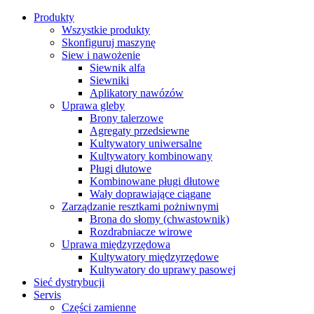
Produkty
Wszystkie produkty
Skonfiguruj maszynę
Siew i nawożenie
Siewnik alfa
Siewniki
Aplikatory nawózów
Uprawa gleby
Brony talerzowe
Agregaty przedsiewne
Kultywatory uniwersalne
Kultywatory kombinowany
Pługi dłutowe
Kombinowane pługi dłutowe
Wały doprawiające ciągane
Zarządzanie resztkami pożniwnymi
Brona do słomy (chwastownik)
Rozdrabniacze wirowe
Uprawa międzyrzędowa
Kultywatory międzyrzędowe
Kultywatory do uprawy pasowej
Sieć dystrybucji
Servis
Części zamienne