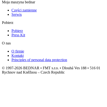
Moja maszyna bednar
Części zamienne
Serwis
Pobierz
Pobierz
Press Kit
O nas
O firmie
Kontakt
Principles of personal data protection
© 1997-2026 BEDNAR • FMT s.r.o. • Dlouhá Ves 188 • 516 01
Rychnov nad Kněžnou – Czech Republic