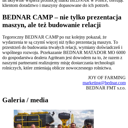
lat aktywnie wspiera promocję marki BEDNAR w Polsce, oferując
klientom doradztwo i maszyny dopasowane do ich potrzeb.
BEDNAR CAMP – nie tylko prezentacja
maszyn, ale też budowanie relacji
Tegoroczny BEDNAR CAMP po raz kolejny pokazał, że
wydarzenia te są czymś więcej niż tylko prezentacją maszyn. To
przestrzeń do budowania trwałych relacji, wymiany doświadczeń i
wspólnego rozwoju. Przekazanie BEDNAR MATADOR MO 6000
do gospodarstwa dealera Agriteam jest dowodem na to, że razem z
naszymi partnerami realizujemy misję dostarczania technologii
rolniczych, które zmieniają oblicze nowoczesnego rolnictwa.
JOY OF FARMING
marketing@bednar.com
BEDNAR FMT s.r.o.
Galeria / media