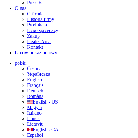
Press Kit
O nas
O firmie
Historia firmy
Produkcja
Dział sprzedaży
Zakup
Dealer Area
Kontakt
Umów pokaz polowy
polski
Čeština
Українська
English
Français
Deutsch
Română
English - US
Magyar
Italiano
Dansk
Lietuvių
English - CA
Español