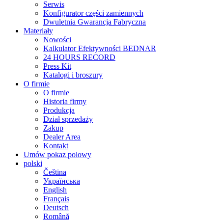
Serwis
Konfigurator części zamiennych
Dwuletnia Gwarancja Fabryczna
Materiały
Nowości
Kalkulator Efektywności BEDNAR
24 HOURS RECORD
Press Kit
Katalogi i broszury
O firmie
O firmie
Historia firmy
Produkcja
Dział sprzedaży
Zakup
Dealer Area
Kontakt
Umów pokaz polowy
polski
Čeština
Українська
English
Français
Deutsch
Română