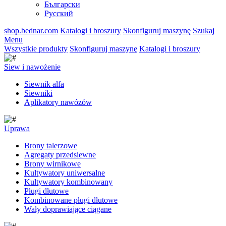
Български
Русский
shop.bednar.com
Katalogi i broszury
Skonfiguruj maszynę
Szukaj
Menu
Wszystkie produkty
Skonfiguruj maszynę
Katalogi i broszury
Siew i nawożenie
Siewnik alfa
Siewniki
Aplikatory nawózów
Uprawa
Brony talerzowe
Agregaty przedsiewne
Brony wirnikowe
Kultywatory uniwersalne
Kultywatory kombinowany
Pługi dłutowe
Kombinowane pługi dłutowe
Wały doprawiające ciągane