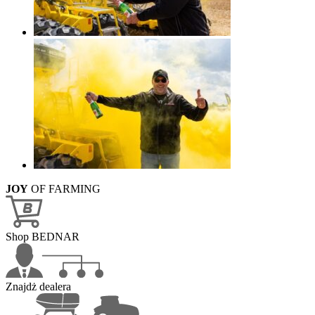
JOY
OF FARMING
Shop BEDNAR
Znajdż dealera