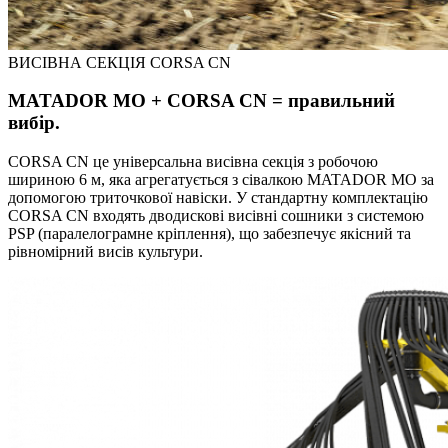
ВИСІВНА СЕКЦІЯ CORSA CN
MATADOR MO + CORSA CN = правильний
вибір.
CORSA CN це універсальна висівна секція з робочою
шириною 6 м, яка агрегатується з сівалкою MATADOR MO за
допомогою триточкової навіски. У стандартну комплектацію
CORSA CN входять дводискові висівні сошники з системою
PSP (паралелограмне кріплення), що забезпечує якісний та
рівномірний висів культури.