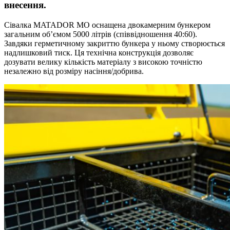
внесення.
Сівалка MATADOR MO оснащена двокамерним бункером
загальним об’ємом 5000 літрів (співвідношення 40:60).
Завдяки герметичному закриттю бункера у ньому створюється
надлишковий тиск. Ця технічна конструкція дозволяє
дозувати велику кількість матеріалу з високою точністю
незалежно від розміру насіння/добрива.