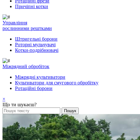
Ротаційні фрези
Причіпні котки
Управління
рослинними рештками
Штригельні борони
Pоторні мульчувачі
Котки-подрібнювачі
Mіжрядний обробіток
Міжрядні культиватори
Культиватори для смугового обробітку
Ротаційні борони
×
Що ти шукаєш?