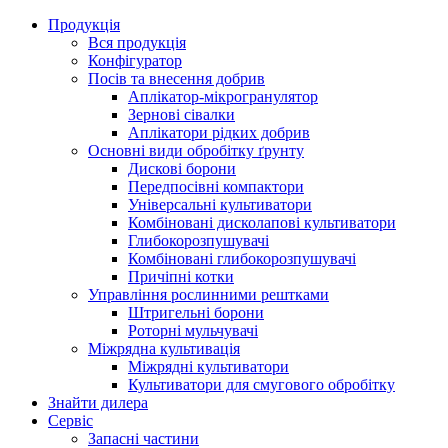
Продукція
Вся продукція
Конфігуратор
Посів та внесення добрив
Аплікатор-мікрогранулятор
Зернові сівалки
Аплікатори рідких добрив
Oсновні види обробітку ґрунту
Дискові борони
Передпосівні компактори
Універсальні культиватори
Комбіновані дисколапові культиватори
Глибокорозпушувачі
Комбіновані глибокорозпушувачі
Причіпні котки
Управління рослинними рештками
Штригельні борони
Pоторні мульчувачі
Міжрядна культивація
Міжрядні культиватори
Культиватори для смугового обробітку
Знайти дилера
Сервіс
Запасні частини