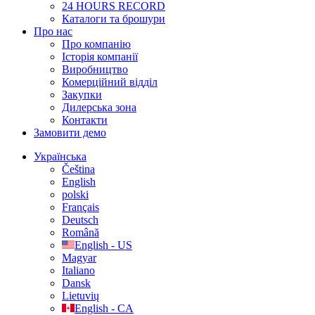
24 HOURS RECORD
Каталоги та брошури
Про нас
Про компанію
Історія компанії
Виробництво
Комерційний відділ
Закупки
Дилерська зона
Контакти
Замовити демо
Українська
Čeština
English
polski
Français
Deutsch
Română
English - US
Magyar
Italiano
Dansk
Lietuvių
English - CA