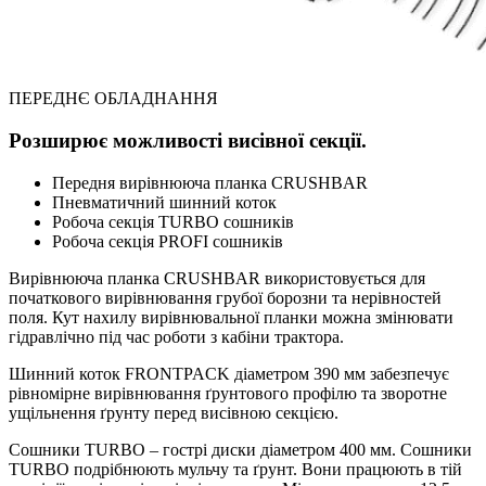
ПЕРЕДНЄ ОБЛАДНАННЯ
Розширює можливості висівної секції.
Передня вирівнююча планка CRUSHBAR
Пневматичний шинний коток
Робоча секція TURBO сошників
Робоча секція PROFI сошників
Вирівнююча планка CRUSHBAR використовується для
початкового вирівнювання грубої борозни та нерівностей
поля. Кут нахилу вирівнювальної планки можна змінювати
гідравлічно під час роботи з кабіни трактора.
Шинний коток FRONTPACK діаметром 390 мм забезпечує
рівномірне вирівнювання ґрунтового профілю та зворотне
ущільнення ґрунту перед висівною секцією.
Сошники TURBO – гострі диски діаметром 400 мм. Сошники
TURBO подрібнюють мульчу та ґрунт. Вони працюють в тій