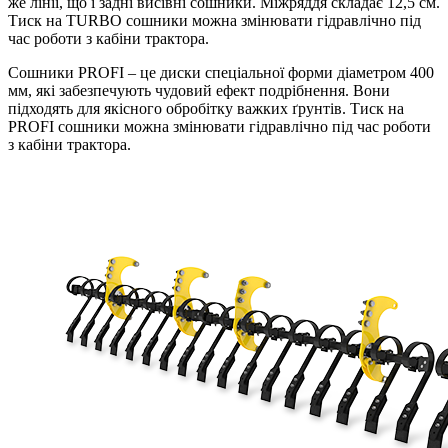
же лінії, що і задні висівні сошники. Міжряддя складає 12,5 см.
Тиск на TURBO сошники можна змінювати гідравлічно під
час роботи з кабіни трактора.
Сошники PROFI – це диски спеціальної форми діаметром 400
мм, які забезпечують чудовий ефект подрібнення. Вони
підходять для якісного обробітку важких ґрунтів. Тиск на
PROFI сошники можна змінювати гідравлічно під час роботи
з кабіни трактора.