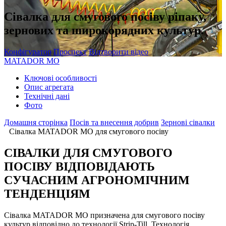
Сівалка для смугового посіву ріпаку,
зернових та широкорядних культур.
Конфігуратор
Проспект
Відтворити відео
MATADOR MO
Ключові особливості
Oпис агрегата
Технічні дані
Фото
Домашня сторінка
Посів та внесення добрив
Зернові сівалки
Сівалка MATADOR MO для смугового посіву
СІВАЛКИ ДЛЯ СМУГОВОГО
ПОСІВУ ВІДПОВІДАЮТЬ
СУЧАСНИМ АГРОНОМІЧНИМ
ТЕНДЕНЦІЯМ
Сівалка MATADOR MO призначена для смугового посіву
культур відповідно до технології Strip-Till. Технологія