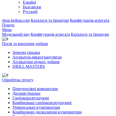
Español
Български
Русский
shop.bednar.com
Каталоги та брошури
Конфігурація агрегата
Пошук
Menu
Модельний ряд
Конфігурація агрегата
Каталоги та брошури
Посів та внесення добрив
Зернові сівалки
Аплікатор-мікрогранулятор
Аплікатори рідких добрив
DRILL MASTERS
Обробіток ґрунту
Передпосівні компактори
Дискові борони
Глибокорозпушувачі
Комбіновані глибокорозпушувачі
Універсальні культиватори
Комбіновані дисколапові культиватори