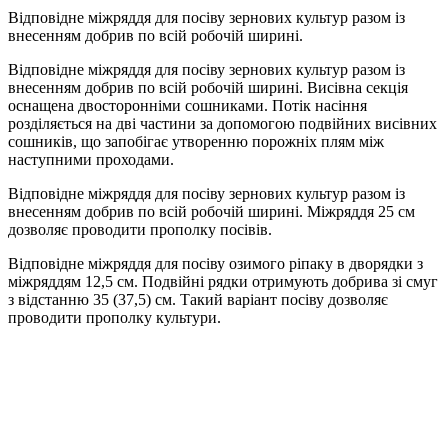
Відповідне міжряддя для посіву зернових культур разом із
внесенням добрив по всій робочій ширині.
Відповідне міжряддя для посіву зернових культур разом із
внесенням добрив по всій робочій ширині. Висівна секція
оснащена двосторонніми сошниками. Потік насіння
розділяється на дві частини за допомогою подвійних висівних
сошників, що запобігає утворенню порожніх плям між
наступними проходами.
Відповідне міжряддя для посіву зернових культур разом із
внесенням добрив по всій робочій ширині. Міжряддя 25 см
дозволяє проводити прополку посівів.
Відповідне міжряддя для посіву озимого ріпаку в дворядки з
міжряддям 12,5 см. Подвійні рядки отримують добрива зі смуг
з відстанню 35 (37,5) см. Такий варіант посіву дозволяє
проводити прополку культури.