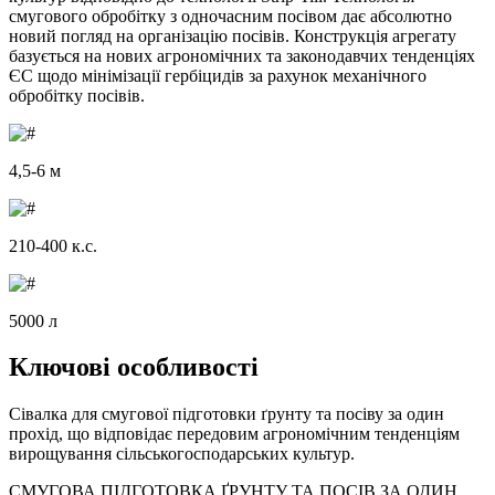
смугового обробітку з одночасним посівом дає абсолютно
новий погляд на організацію посівів. Конструкція агрегату
базується на нових агрономічних та законодавчих тенденціях
ЄС щодо мінімізації гербіцидів за рахунок механічного
обробітку посівів.
4,5-6 м
210-400 к.с.
5000 л
Ключові особливості
Сівалка для смугової підготовки ґрунту та посіву за один
прохід, що відповідає передовим агрономічним тенденціям
вирощування сільськогосподарських культур.
СМУГОВА ПІДГОТОВКА ҐРУНТУ ТА ПОСІВ ЗА ОДИН