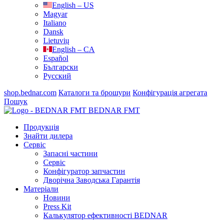
English – US
Magyar
Italiano
Dansk
Lietuvių
English – CA
Español
Български
Русский
shop.bednar.com
Каталоги та брошури
Конфігурація агрегата
Пошук
BEDNAR FMT
Продукція
Знайти дилера
Сервіс
Запасні частини
Сервіс
Конфігуратор запчастин
Дворічна Заводська Гарантія
Матеріали
Новини
Press Kit
Калькулятор ефективності BEDNAR