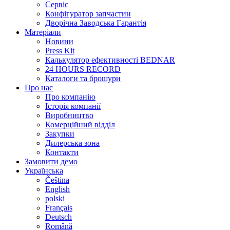
Сервіс
Конфігуратор запчастин
Дворічна Заводська Гарантія
Матеріали
Новини
Press Kit
Калькулятор ефективності BEDNAR
24 HOURS RECORD
Каталоги та брошури
Про нас
Про компанію
Історія компанії
Виробництво
Комерційний відділ
Закупки
Дилерська зона
Контакти
Замовити демо
Українська
Čeština
English
polski
Français
Deutsch
Română