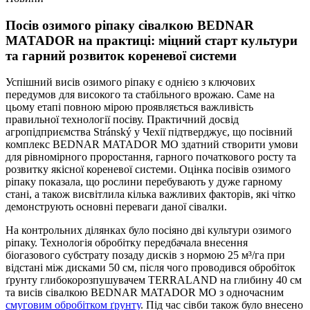
Посів озимого ріпаку сівалкою BEDNAR
MATADOR на практиці: міцний старт культури
та гарний розвиток кореневої системи
Успішний висів озимого ріпаку є однією з ключових
передумов для високого та стабільного врожаю. Саме на
цьому етапі повною мірою проявляється важливість
правильної технології посіву. Практичний досвід
агропідприємства Stránský у Чехії підтверджує, що посівний
комплекс BEDNAR MATADOR MO здатний створити умови
для рівномірного проростання, гарного початкового росту та
розвитку якісної кореневої системи. Оцінка посівів озимого
ріпаку показала, що рослини перебувають у дуже гарному
стані, а також висвітлила кілька важливих факторів, які чітко
демонструють основні переваги даної сівалки.
На контрольних ділянках було посіяно дві культури озимого
ріпаку. Технологія обробітку передбачала внесення
біогазового субстрату позаду дисків з нормою 25 м³/га при
відстані між дисками 50 см, після чого проводився обробіток
ґрунту глибокорозпушувачем TERRALAND на глибину 40 см
та висів сівалкою BEDNAR MATADOR MO з одночасним
смуговим обробітком ґрунту
. Під час сівби також було внесено