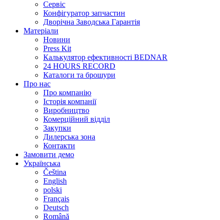
Сервіс
Конфігуратор запчастин
Дворічна Заводська Гарантія
Матеріали
Новини
Press Kit
Калькулятор ефективності BEDNAR
24 HOURS RECORD
Каталоги та брошури
Про нас
Про компанію
Історія компанії
Виробництво
Комерційний відділ
Закупки
Дилерська зона
Контакти
Замовити демо
Українська
Čeština
English
polski
Français
Deutsch
Română