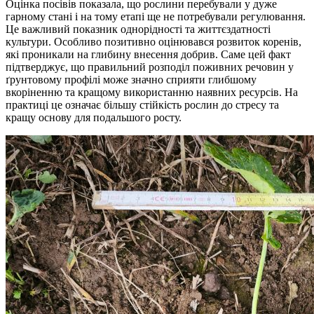
Оцінка посівів показала, що рослини перебували у дуже
гарному стані і на тому етапі ще не потребували регулювання.
Це важливий показник однорідності та життєздатності
культури. Особливо позитивно оцінювався розвиток коренів,
які проникали на глибину внесення добрив. Саме цей факт
підтверджує, що правильний розподіл поживних речовин у
ґрунтовому профілі може значно сприяти глибшому
вкоріненню та кращому використанню наявних ресурсів. На
практиці це означає більшу стійкість рослин до стресу та
кращу основу для подальшого росту.