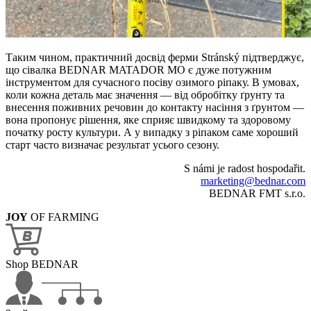
Таким чином, практичний досвід ферми Stránský підтверджує,
що сівалка BEDNAR MATADOR MO є дуже потужним
інструментом для сучасного посіву озимого ріпаку. В умовах,
коли кожна деталь має значення — від обробітку ґрунту та
внесення поживних речовин до контакту насіння з ґрунтом —
вона пропонує рішення, яке сприяє швидкому та здоровому
початку росту культури. А у випадку з ріпаком саме хороший
старт часто визначає результат усього сезону.
S námi je radost hospodařit.
marketing@bednar.com
BEDNAR FMT s.r.o.
JOY
OF FARMING
Shop BEDNAR