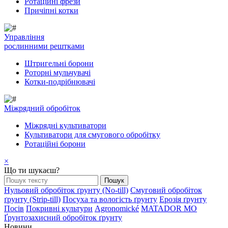
Ротаційні фрези
Причіпні котки
Управління
рослинними рештками
Штригельні борони
Pоторні мульчувачі
Котки-подрібнювачі
Mіжрядний обробіток
Міжрядні культиватори
Культиватори для смугового обробітку
Ротаційні борони
×
Що ти шукаєш?
Нульовий обробіток ґрунту (No-till)
Смуговий обробіток
ґрунту (Strip-till)
Посуха та вологість ґрунту
Ерозія ґрунту
Посів
Покривні культури
Agronomické
MATADOR MO
Ґрунтозахисний обробіток ґрунту
Новини