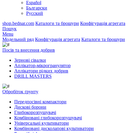
Español
Български
Русский
shop.bednar.com
Каталоги та брошури
Конфігурація агрегата
Пошук
Menu
Модельний ряд
Конфігурація агрегата
Каталоги та брошури
Посів та внесення добрив
Зернові сівалки
Аплікатор-мікрогранулятор
Аплікатори рідких добрив
DRILL MASTERS
Обробіток ґрунту
Передпосівні компактори
Дискові борони
Глибокорозпушувачі
Комбіновані глибокорозпушувачі
Універсальні культиватори
Комбіновані дисколапові культиватори