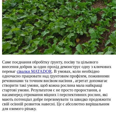
Саме поєднання обробітку ґрунту, посіву та цільового
внесення добрив за один прохід демонструє одну з ключових
переваг
сівалки MATADOR
. В умовах, коли необхідно
одночасно працювати над ґрунтовим профілем, поживними
речовинами та точним висівом насіння , агрегат допомагає
створити такі умови, щоб кожна рослина мала найкращі
стартові умови. Результатом є не просто проростання, а
насамперед отримання міцних і перспективних рослин, які
мають потенціал добре перезимувати та швидко продовжити
свій осінній розвиток навесні. Це є абсолютно вирішальним
для озимого ріпаку.