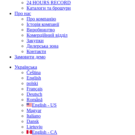
24 HOURS RECORD
Каталоги та брошури
Про нас
Про компанію
Історія компанії
Виробництво
Комерційний відділ
Закупки
Дилерська зона
Контакти
Замовити демо
Українська
Čeština
English
polski
Français
Deutsch
Română
English - US
Magyar
Italiano
Dansk
Lietuvių
English - CA