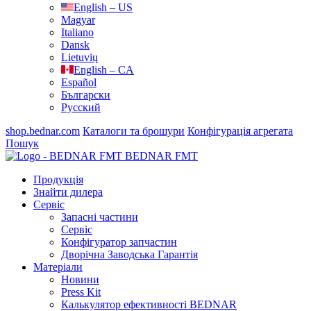
English – US
Magyar
Italiano
Dansk
Lietuvių
English – CA
Español
Български
Русский
shop.bednar.com
Каталоги та брошури
Конфігурація агрегата
Пошук
BEDNAR FMT
Продукція
Знайти дилера
Сервіс
Запасні частини
Сервіс
Конфігуратор запчастин
Дворічна Заводська Гарантія
Матеріали
Новини
Press Kit
Калькулятор ефективності BEDNAR