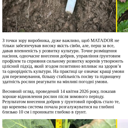
З точки зору виробника, дуже важливо, щоб MATADOR не
тільки забезпечував високу якість сівби, але, перш за все,
давав впевненість у розвитку культури. Точне розміщення
насіння, одночасне внесення добрив, управління ґрунтовим
профілем та сприяння сильному розвитку коренів утворюють
цілісний підхід, який згодом позитивно впливає на здоров’я
та однорідність культури. На практиці це означає кращі умови
для перезимування, більшу стабільність посіву та підвищену
здатність рослин реагувати на мінливі погодні умови.
Весняний огляд, проведений 14 квітня 2026 року, показав
хороше відновлення рослин після зимового періоду.
Результатом внесення добрив у ґрунтовий профіль стало те,
що коренева система почала розгалужуватися на глибині
близько 10 см і проникати глибоко в ґрунт.