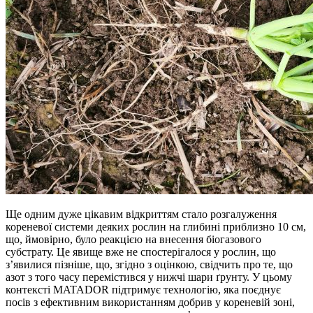
Ще одним дуже цікавим відкриттям стало розгалуження
кореневої системи деяких рослин на глибині приблизно 10 см,
що, ймовірно, було реакцією на внесення біогазового
субстрату. Це явище вже не спостерігалося у рослин, що
з’явилися пізніше, що, згідно з оцінкою, свідчить про те, що
азот з того часу перемістився у нижчі шари ґрунту. У цьому
контексті MATADOR підтримує технологію, яка поєднує
посів з ефективним використанням добрив у кореневій зоні,