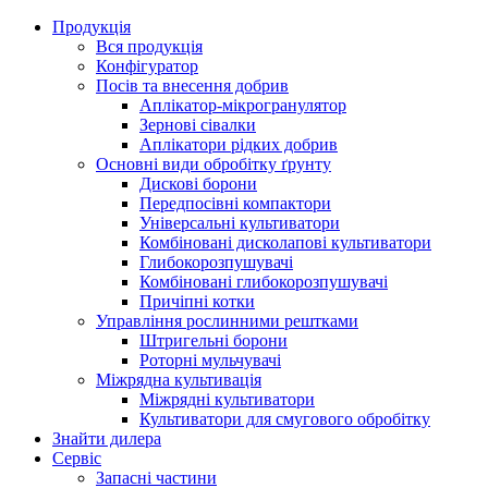
Продукція
Вся продукція
Конфігуратор
Посів та внесення добрив
Аплікатор-мікрогранулятор
Зернові сівалки
Аплікатори рідких добрив
Oсновні види обробітку ґрунту
Дискові борони
Передпосівні компактори
Універсальні культиватори
Комбіновані дисколапові культиватори
Глибокорозпушувачі
Комбіновані глибокорозпушувачі
Причіпні котки
Управління рослинними рештками
Штригельні борони
Pоторні мульчувачі
Міжрядна культивація
Міжрядні культиватори
Культиватори для смугового обробітку
Знайти дилера
Сервіс
Запасні частини