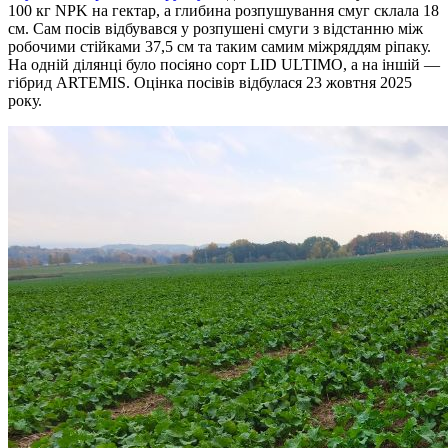
100 кг NPK на гектар, а глибина розпушування смуг склала 18
см. Сам посів відбувався у розпушені смуги з відстанню між
робочими стійками 37,5 см та таким самим міжряддям ріпаку.
На одній ділянці було посіяно сорт LID ULTIMO, а на іншій —
гібрид ARTEMIS. Оцінка посівів відбулася 23 жовтня 2025
року.