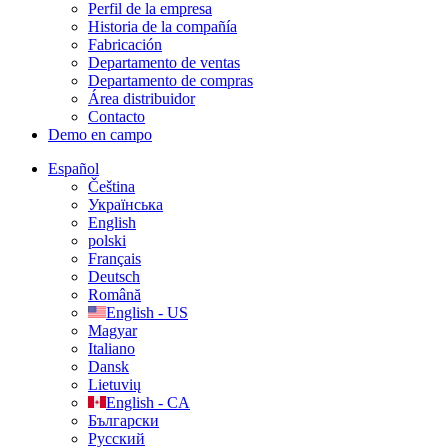
Perfil de la empresa
Historia de la compañía
Fabricación
Departamento de ventas
Departamento de compras
Área distribuidor
Contacto
Demo en campo
Español
Čeština
Українська
English
polski
Français
Deutsch
Română
English - US
Magyar
Italiano
Dansk
Lietuvių
English - CA
Български
Русский