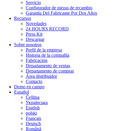
Servicio
Configurador de piezas de recambio
Garantía Del Fabricante Por Dos Años
Recursos
Novedades
24 HOURS RECORD
Press Kit
Descargar
Sobre nosotros
Perfil de la empresa
Historia de la compañía
Fabricación
Departamento de ventas
Departamento de compras
Área distribuidor
Contacto
Demo en campo
Español
Čeština
Українська
English
polski
Français
Deutsch
Română