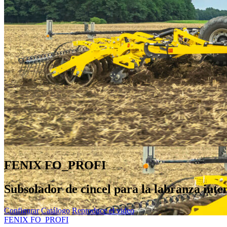
FENIX FO_PROFI
Subsolador de cincel para la labranza inten
Configurar
Catálogo
Reproduce el video
FENIX FO_PROFI