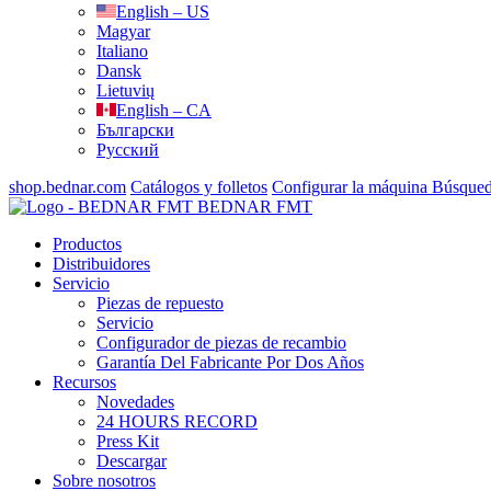
English – US
Magyar
Italiano
Dansk
Lietuvių
English – CA
Български
Русский
shop.bednar.com
Catálogos y folletos
Configurar la máquina
Búsque
BEDNAR FMT
Productos
Distribuidores
Servicio
Piezas de repuesto
Servicio
Configurador de piezas de recambio
Garantía Del Fabricante Por Dos Años
Recursos
Novedades
24 HOURS RECORD
Press Kit
Descargar
Sobre nosotros