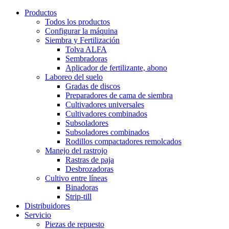
Productos
Todos los productos
Configurar la máquina
Siembra y Fertilización
Tolva ALFA
Sembradoras
Aplicador de fertilizante, abono
Laboreo del suelo
Gradas de discos
Preparadores de cama de siembra
Cultivadores universales
Cultivadores combinados
Subsoladores
Subsoladores combinados
Rodillos compactadores remolcados
Manejo del rastrojo
Rastras de paja
Desbrozadoras
Cultivo entre líneas
Binadoras
Strip-till
Distribuidores
Servicio
Piezas de repuesto