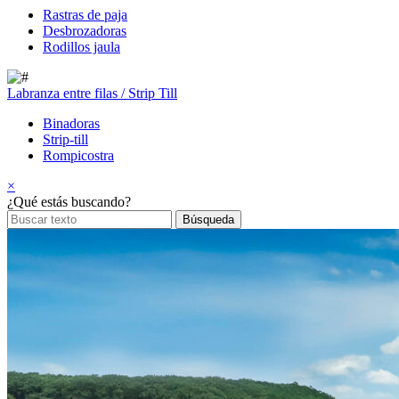
Rastras de paja
Desbrozadoras
Rodillos jaula
Labranza entre filas / Strip Till
Binadoras
Strip-till
Rompicostra
×
¿Qué estás buscando?