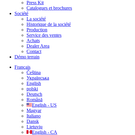
Press Kit
Catalogues et brochures
Société
La société
Historique de la société
Production
Service des ventes
Achats
Dealer Area
Contact
Démo terrain
Français
Čeština
Українська
English
polski
Deutsch
Română
English - US
Magyar
Italiano
Dansk
Lietuvių
English - CA