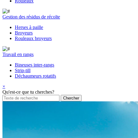
Rouleaux
Gestion des résidus de récolte
Herses à paille
Broyeurs
Rouleaux broyeurs
Travail en rangs
Bineuses inter-rangs
Strip-till
Déchaumeurs rotatifs
×
Qu'est-ce que tu cherches?