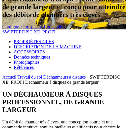
de grande largeur et conçu pour atteindre
des débits de chantiers très élevés
Configurer
Prospectus
Lire la vidéo
SWIFTERDISC XE_PROFI
PROPRIÉTÉS-CLÉS
DESCRIPTION DE LA MACHINE
ACCESSOIRES
Données techniques
Photographies
Références
Accueil
Travail du sol
Déchaumeurs à disques
SWIFTERDISC
XE_PROFI Déchaumeur à disques de grande largeur
UN DÉCHAUMEUR À DISQUES
PROFESSIONNEL, DE GRANDE
LARGEUR
Un débit de chantier très élevés, une conception courte et une
commande intuitive, sont les meilleurs qualificatifs pour décrire le