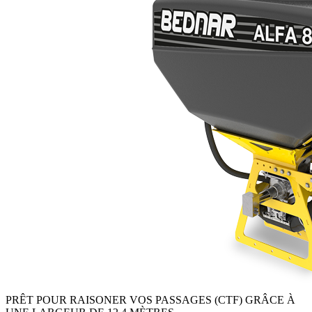
PRÊT POUR RAISONER VOS PASSAGES (CTF) GRÂCE À