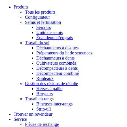
Produits
Tous les produits
Configurateur
Semis et fertilisation
Semoirs
Unité de semis
Épandeurs d’engrais
Travail du sol
Déchaumeurs à disques
Préparateurs du lit de semences
Déchaumeurs à dents
Cultivateurs combinés
Décompacteurs à dents
Décompacteur combiné
Rouleaux
Gestion des résidus de récolte
Herses à paille
Broyeurs
Travail en rangs
Bineuses inter-rangs
Strip-till
Trouver un revendeur
Service
Pièces de rechange