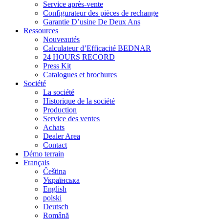
Service après-vente
Configurateur des pièces de rechange
Garantie D’usine De Deux Ans
Ressources
Nouveautés
Calculateur d’Efficacité BEDNAR
24 HOURS RECORD
Press Kit
Catalogues et brochures
Société
La société
Historique de la société
Production
Service des ventes
Achats
Dealer Area
Contact
Démo terrain
Français
Čeština
Українська
English
polski
Deutsch
Română