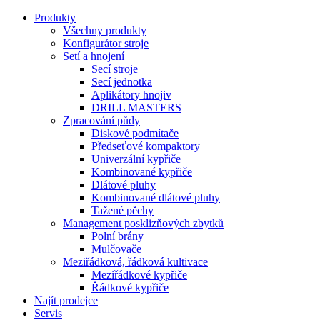
Produkty
Všechny produkty
Konfigurátor stroje
Setí a hnojení
Secí stroje
Secí jednotka
Aplikátory hnojiv
DRILL MASTERS
Zpracování půdy
Diskové podmítače
Předseťové kompaktory
Univerzální kypřiče
Kombinované kypřiče
Dlátové pluhy
Kombinované dlátové pluhy
Tažené pěchy
Management posklizňových zbytků
Polní brány
Mulčovače
Meziřádková, řádková kultivace
Meziřádkové kypřiče
Řádkové kypřiče
Najít prodejce
Servis