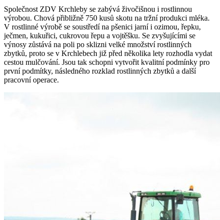
Společnost ZDV Krchleby se zabývá živočišnou i rostlinnou
výrobou. Chová přibližně 750 kusů skotu na tržní produkci mléka.
V rostlinné výrobě se soustředí na pšenici jarní i ozimou, řepku,
ječmen, kukuřici, cukrovou řepu a vojtěšku. Se zvyšujícími se
výnosy zůstává na poli po sklizni velké množství rostlinných
zbytků, proto se v Krchlebech již před několika lety rozhodla vydat
cestou mulčování. Jsou tak schopni vytvořit kvalitní podmínky pro
první podmítky, následného rozklad rostlinných zbytků a další
pracovní operace.