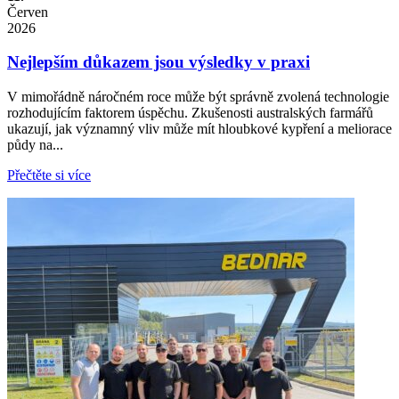
Červen
2026
Nejlepším důkazem jsou výsledky v praxi
V mimořádně náročném roce může být správně zvolená technologie
rozhodujícím faktorem úspěchu. Zkušenosti australských farmářů
ukazují, jak významný vliv může mít hloubkové kypření a meliorace
půdy na...
Přečtěte si více