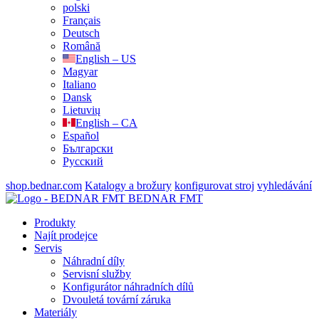
polski
Français
Deutsch
Română
English – US
Magyar
Italiano
Dansk
Lietuvių
English – CA
Español
Български
Русский
shop.bednar.com
Katalogy a brožury
konfigurovat stroj
vyhledávání
BEDNAR FMT
Produkty
Najít prodejce
Servis
Náhradní díly
Servisní služby
Konfigurátor náhradních dílů
Dvouletá tovární záruka
Materiály