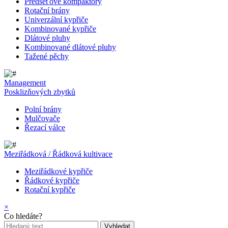
Předseťové kompaktory
Rotační brány
Univerzální kypřiče
Kombinované kypřiče
Dlátové pluhy
Kombinované dlátové pluhy
Tažené pěchy
Management
Posklizňových zbytků
Polní brány
Mulčovače
Řezací válce
Meziřádková / Řádková kultivace
Meziřádkové kypřiče
Řádkové kypřiče
Rotační kypřiče
×
Co hledáte?