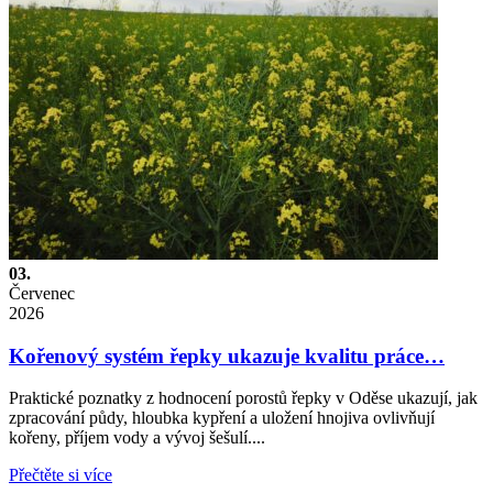
03.
Červenec
2026
Kořenový systém řepky ukazuje kvalitu práce…
Praktické poznatky z hodnocení porostů řepky v Oděse ukazují, jak
zpracování půdy, hloubka kypření a uložení hnojiva ovlivňují
kořeny, příjem vody a vývoj šešulí....
Přečtěte si více