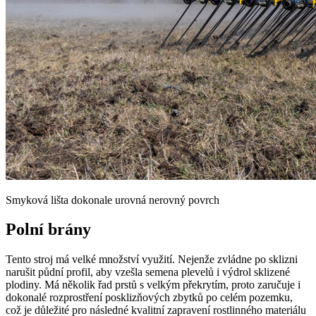
Smyková lišta dokonale urovná nerovný povrch
Polní brány
Tento stroj má velké množství využití. Nejenže zvládne po sklizni
narušit půdní profil, aby vzešla semena plevelů i výdrol sklizené
plodiny. Má několik řad prstů s velkým překrytím, proto zaručuje i
dokonalé rozprostření posklizňových zbytků po celém pozemku,
což je důležité pro následné kvalitní zapravení rostlinného materiálu