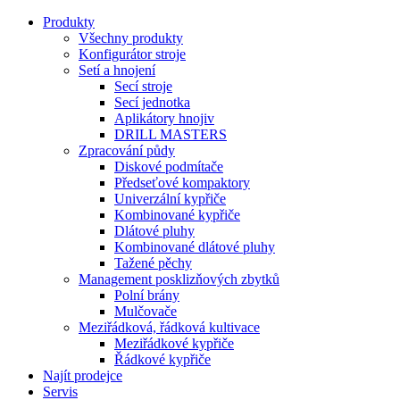
Produkty
Všechny produkty
Konfigurátor stroje
Setí a hnojení
Secí stroje
Secí jednotka
Aplikátory hnojiv
DRILL MASTERS
Zpracování půdy
Diskové podmítače
Předseťové kompaktory
Univerzální kypřiče
Kombinované kypřiče
Dlátové pluhy
Kombinované dlátové pluhy
Tažené pěchy
Management posklizňových zbytků
Polní brány
Mulčovače
Meziřádková, řádková kultivace
Meziřádkové kypřiče
Řádkové kypřiče
Najít prodejce
Servis