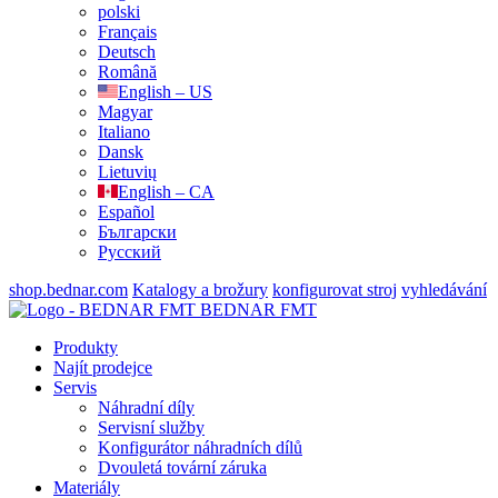
polski
Français
Deutsch
Română
English – US
Magyar
Italiano
Dansk
Lietuvių
English – CA
Español
Български
Русский
shop.bednar.com
Katalogy a brožury
konfigurovat stroj
vyhledávání
BEDNAR FMT
Produkty
Najít prodejce
Servis
Náhradní díly
Servisní služby
Konfigurátor náhradních dílů
Dvouletá tovární záruka
Materiály