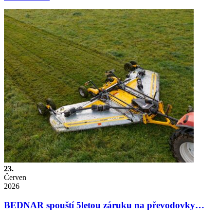
23.
Červen
2026
BEDNAR spouští 5letou záruku na převodovky…