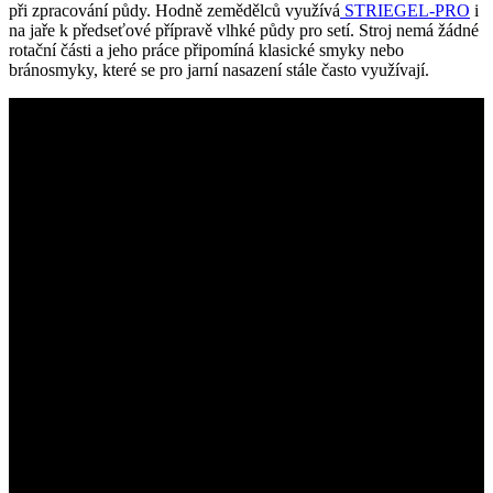
při zpracování půdy. Hodně zemědělců využívá
STRIEGEL-PRO
i
na jaře k předseťové přípravě vlhké půdy pro setí. Stroj nemá žádné
rotační části a jeho práce připomíná klasické smyky nebo
bránosmyky, které se pro jarní nasazení stále často využívají.