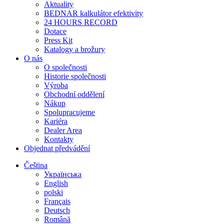
Aktuality
BEDNAR kalkulátor efektivity
24 HOURS RECORD
Dotace
Press Kit
Katalogy a brožury
O nás
O společnosti
Historie společnosti
Výroba
Obchodní oddělení
Nákup
Spolupracujeme
Kariéra
Dealer Area
Kontakty
Objednat předvádění
Čeština
Українська
English
polski
Français
Deutsch
Română