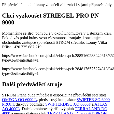
Při předvádění polní brány zkoušeli zákazníci i v jarní přípravě půdy
Chci vyzkoušet STRIEGEL-PRO PN
9000
Momentálně se stroj pohybuje v okolí Chomutova v Ústeckém kraji.
Pokud vás polní brány svou všestranností zaujaly, kontaktujte
obchodního zástupce společnosti STROM středisko Louny Vítka
Pišla: +420 725 687 219.
https://www.facebook.com/pislak/videos/pcb.2885160288242613/3
type=3&theater&ifg=1
https://www.facebook.com/pislak/videos/pcb.2848176575274318/3
type=3&theater&ifg=1
Další předváděcí stroje
STROM Praha bude mít dále k dispozici na předvádění secí stroj
OMEGA OO 6000 L
, předseťový kompaktor
SWIFTER SO 6000
PROFI
, diskový podmítač
SWIFTERDISC XO 6000F
a
ATLAS
AO 4000L
. Dále kombinovaný dlátový pluh
TERRALAND DO
4000
a nesený dlátový pluh
TERRALAND TN 3000HD PROFI
.