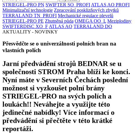
STRIEGEL-PRO PN
SWIFTER SO_PROFI
ATLAS AO PROFI
Minimalizační technologie
Zpracování posklizňových zbytků
TERRALAND TN_PROFI
Mechanické regulace plevelů
STRIEGEL-PRO PE
Zhutněná půda
OMEGA OO_L
Meziplodiny
SWIFTERDISC XO_F
ATLAS AO
TERRALAND DO
AKTUALITY - NOVINKY
Přesvědčte se o univerzálnosti polních bran na
vlastních polích
Jarní předvádění strojů BEDNAR se u
společnosti STROM Praha blíží ke konci.
Nyní máte v Severních Čechách poslední
možnost si vyzkoušet polní brány
STRIEGEL-PRO na svých polích a
loukách!! Neváhejte a využijte této
jedinečné nabídky! Více informací o
předvádění si přečtěte v této krátké
reportáži.