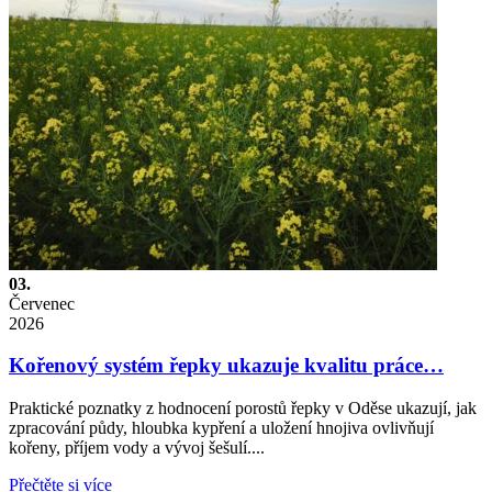
03.
Červenec
2026
Kořenový systém řepky ukazuje kvalitu práce…
Praktické poznatky z hodnocení porostů řepky v Oděse ukazují, jak
zpracování půdy, hloubka kypření a uložení hnojiva ovlivňují
kořeny, příjem vody a vývoj šešulí....
Přečtěte si více