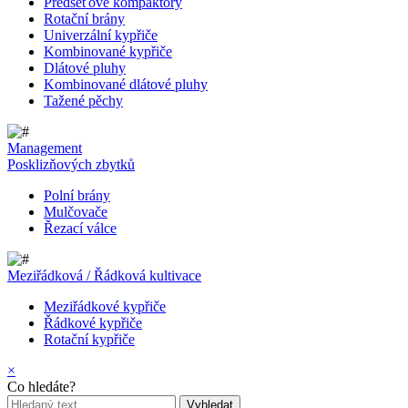
Předseťové kompaktory
Rotační brány
Univerzální kypřiče
Kombinované kypřiče
Dlátové pluhy
Kombinované dlátové pluhy
Tažené pěchy
Management
Posklizňových zbytků
Polní brány
Mulčovače
Řezací válce
Meziřádková / Řádková kultivace
Meziřádkové kypřiče
Řádkové kypřiče
Rotační kypřiče
×
Co hledáte?