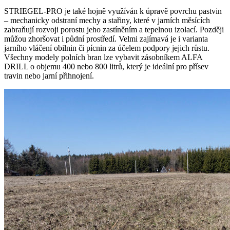
STRIEGEL-PRO je také hojně využíván k úpravě povrchu pastvin
– mechanicky odstraní mechy a stařiny, které v jarních měsících
zabraňují rozvoji porostu jeho zastíněním a tepelnou izolací. Později
můžou zhoršovat i půdní prostředí. Velmi zajímavá je i varianta
jarního vláčení obilnin či pícnin za účelem podpory jejich růstu.
Všechny modely polních bran lze vybavit zásobníkem ALFA
DRILL o objemu 400 nebo 800 litrů, který je ideální pro přísev
travin nebo jarní přihnojení.