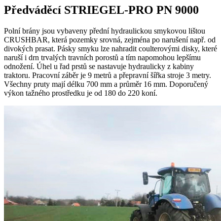
Předváděcí STRIEGEL-PRO PN 9000
Polní brány jsou vybaveny přední hydraulickou smykovou lištou
CRUSHBAR, která pozemky srovná, zejména po narušení např. od
divokých prasat. Pásky smyku lze nahradit coulterovými disky, které
naruší i drn trvalých travních porostů a tím napomohou lepšímu
odnožení. Úhel u řad prstů se nastavuje hydraulicky z kabiny
traktoru. Pracovní záběr je 9 metrů a přepravní šířka stroje 3 metry.
Všechny pruty mají délku 700 mm a průměr 16 mm. Doporučený
výkon tažného prostředku je od 180 do 220 koní.