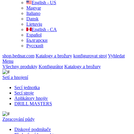
English - US
Magyar
Italiano
Dansk
Lietuvių
English - CA
Español
Български
Русский
shop.bednar.com
Katalogy a brožury
konfigurovat stroj
Vyhledat
Menu
Všechny produkty
Konfigurátor
Katalogy a brožury
Setí a hnojení
Secí jednotka
Secí stroje
Aplikátory hnojiv
DRILL MASTERS
Zpracování půdy
Diskové podmítače