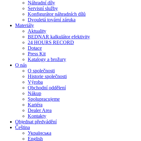
Náhradní díly
Servisní služby
Konfigurátor náhradních dílů
Dvouletá tovární záruka
Materiály
Aktuality
BEDNAR kalkulátor efektivity
24 HOURS RECORD
Dotace
Press Kit
Katalogy a brožury
O nás
O společnosti
Historie společnosti
Výroba
Obchodní oddělení
Nákup
Spolupracujeme
Kariéra
Dealer Area
Kontakty
Objednat předvádění
Čeština
Українська
English